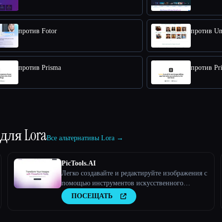
против Fotor
против Un
против Prisma
против Pr
 для
Lora
Все альтернативы Lora →
PicTools.AI
Легко создавайте и редактируйте изображения с
помощью инструментов искусственного
интеллекта
ПОСЕЩАТЬ