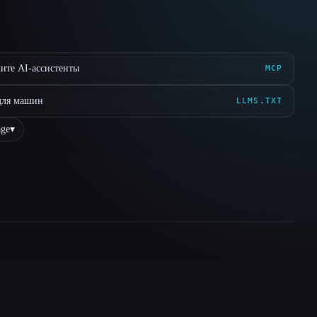
ите AI-ассистенты
MCP
для машин
LLMS.TXT
ge
▾