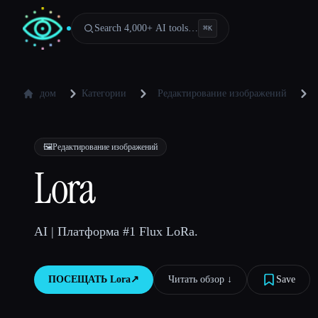
Search 4,000+ AI tools…
⌘
K
дом
Категории
Редактирование изображений
🖼️
Редактирование изображений
Lora
AI | Платформа #1 Flux LoRa.
ПОСЕЩАТЬ
Lora
↗︎
Читать обзор ↓︎
Save