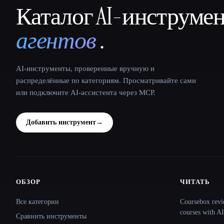
Каталог AI-инструме
That AI Collection
агентов
.
AI-инструменты, проверенные вручную и
распределённые по категориям. Просматривайте сами
или подключите AI-ассистента через MCP.
Добавить инструмент
→
ОБЗОР
ЧИТАТЬ
Site navigation
Все категории
Coursebox revi
courses with AI
Сравнить инструменты