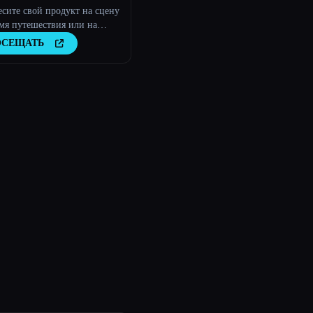
сите свой продукт на сцену
мя путешествия или на
 стоковую фотографию
ОСЕЩАТЬ