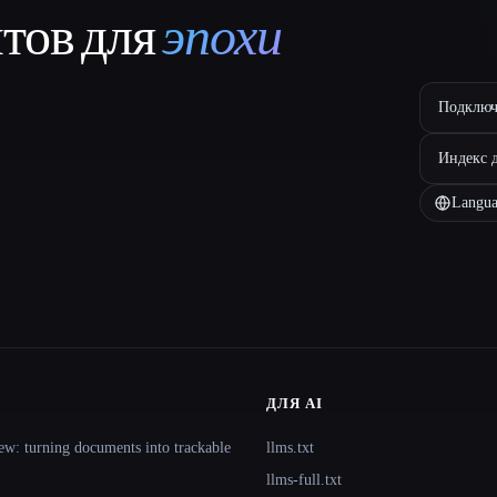
нтов для
эпохи
Подключ
Индекс 
Langua
ДЛЯ AI
ew: turning documents into trackable
llms.txt
llms-full.txt