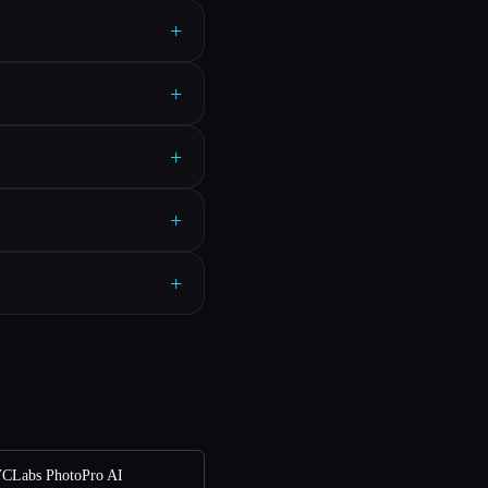
+
+
+
+
+
CLabs PhotoPro AI