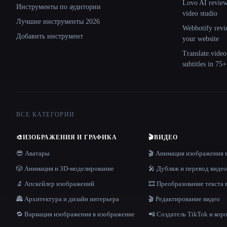
Lovo AI review:
Инструменты по аудитории
video studio
Лучшие инструменты 2026
Webbotify revi
Добавить инструмент
your website
Translate.video
subtitles in 75
ВСЕ КАТЕГОРИИ
🎨
ИЗОБРАЖЕНИЯ И ГРАФИКА
🎬
ВИДЕО
😎 Аватары
🎬 Анимация изображения 
🎲 Анимация и 3D-моделирование
🎤 Дубляж и перевод видео
🔬 Апскейлер изображений
🎞️ Преобразование текста 
🏯 Архитектура и дизайн интерьера
🎬 Редактирование видео
🔁 Вариация изображения в изображение
📲 Создатель TikTok и кор