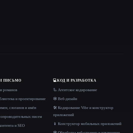
И ПИСЬМО
💻
КОД И РАЗРАБОТКА
 и романов
🦾 Агентское кодирование
блиотека и проектирование
🕸 Веб-дизайн
имен, слоганов и имён
🛠️ Кодирование Vibe и конструктор
приложений
 сопроводительных писем
📱 Конструктор мобильных приложений
контента и SEO
🕸️ Обработка веб-страниц и извлечение