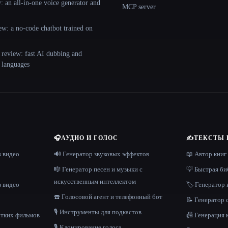
 an all-in-one voice generator and
MCP server
ew: a no-code chatbot trained on
 review: fast AI dubbing and
+ languages
🎧
АУДИО И ГОЛОС
✍️
ТЕКСТЫ 
в видео
🔊 Генератор звуковых эффектов
📖 Автор книг
🎼 Генератор песен и музыки с
💡 Быстрая би
искусственным интеллектом
в видео
🏷️ Генератор 
☎️ Голосовой агент и телефонный бот
📝 Генератор
🎙️ Инструменты для подкастов
отких фильмов
📠 Генерация 
🎙️ Клонирование голоса