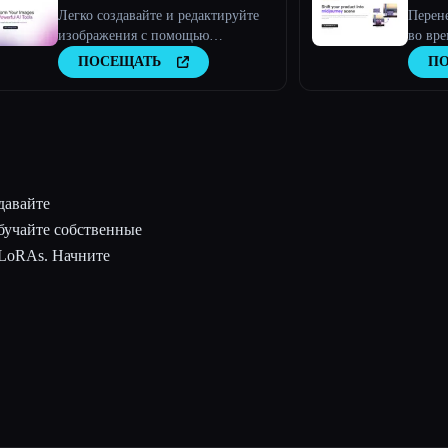
Легко создавайте и редактируйте
Перене
изображения с помощью
во вре
инструментов искусственного
любую
ПОСЕЩАТЬ
П
интеллекта
давайте
бучайте собственные
 LoRAs. Начните