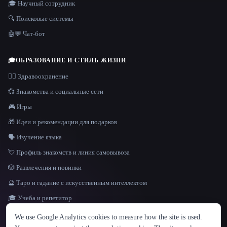
🎓 Научный сотрудник
🔍 Поисковые системы
🤖💬 Чат-бот
🎓
ОБРАЗОВАНИЕ И СТИЛЬ ЖИЗНИ
👩‍⚕️ Здравоохранение
💞 Знакомства и социальные сети
🎮 Игры
🎁 Идеи и рекомендации для подарков
🗣️ Изучение языка
💘 Профиль знакомств и линия самовывоза
🎲 Развлечения и новинки
🔮 Таро и гадание с искусственным интеллектом
🎓 Учеба и репетитор
ЯЗЫК
We use Google Analytics cookies to measure how the site is used.
English
español
Français
Русский
简体中文