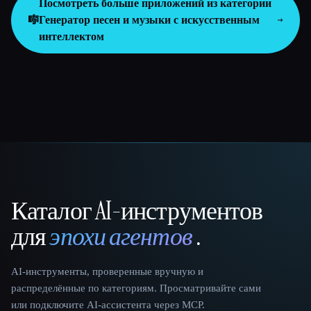
Посмотреть больше приложений из категории
🎼
Генератор песен и музыки с искусственным
интеллектом
Каталог AI-инструментов
That AI Collection
для
эпохи агентов
.
AI-инструменты, проверенные вручную и
распределённые по категориям. Просматривайте сами
или подключите AI-ассистента через MCP.