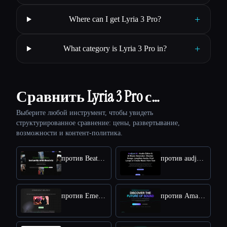
+
Where can I get Lyria 3 Pro?
+
What category is Lyria 3 Pro in?
Сравнить Lyria 3 Pro с…
Выберите любой инструмент, чтобы увидеть
структурированное сравнение: цены, развертывание,
возможности и контент-политика.
против BeatViz Ai Music Video Generator
против audjust.ai
против Emergent Drums
против Amazing AI Radio