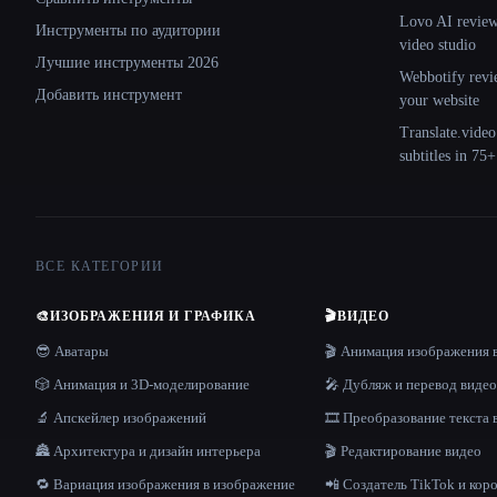
Lovo AI review:
Инструменты по аудитории
video studio
Лучшие инструменты 2026
Webbotify revi
Добавить инструмент
your website
Translate.video
subtitles in 75
ВСЕ КАТЕГОРИИ
🎨
ИЗОБРАЖЕНИЯ И ГРАФИКА
🎬
ВИДЕО
😎 Аватары
🎬 Анимация изображения 
🎲 Анимация и 3D-моделирование
🎤 Дубляж и перевод видео
🔬 Апскейлер изображений
🎞️ Преобразование текста 
🏯 Архитектура и дизайн интерьера
🎬 Редактирование видео
🔁 Вариация изображения в изображение
📲 Создатель TikTok и кор