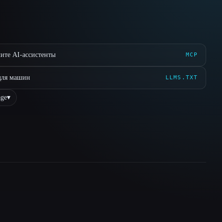
ите AI-ассистенты
MCP
для машин
LLMS.TXT
ge
▾