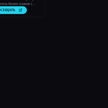
итель бизнес-планов с
ственным интеллектом
ОСЕЩАТЬ