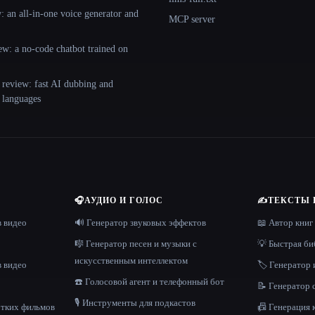
 an all-in-one voice generator and
MCP server
ew: a no-code chatbot trained on
 review: fast AI dubbing and
+ languages
🎧
АУДИО И ГОЛОС
✍️
ТЕКСТЫ 
в видео
🔊 Генератор звуковых эффектов
📖 Автор книг
🎼 Генератор песен и музыки с
💡 Быстрая би
искусственным интеллектом
в видео
🏷️ Генератор 
☎️ Голосовой агент и телефонный бот
📝 Генератор
🎙️ Инструменты для подкастов
отких фильмов
📠 Генерация 