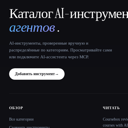
Каталог AI-инструме
That AI Collection
агентов
.
AI-инструменты, проверенные вручную и
распределённые по категориям. Просматривайте сами
или подключите AI-ассистента через MCP.
Добавить инструмент
→
ОБЗОР
ЧИТАТЬ
Site navigation
Все категории
Coursebox revi
courses with AI
Сравнить инструменты