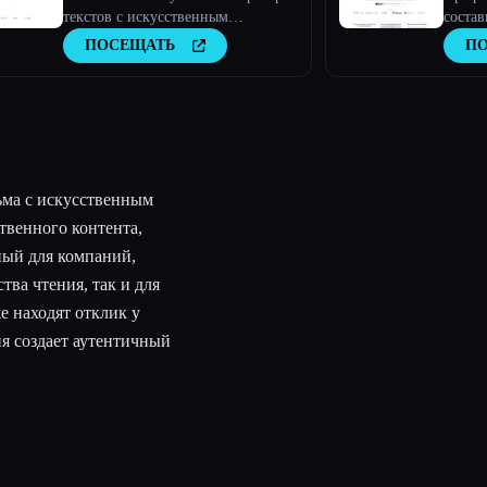
текстов с искусственным
состав
интеллектом, обещанный.
искус
ПОСЕЩАТЬ
П
ма с искусственным
твенного контента,
нный для компаний,
ва чтения, так и для
е находят отклик у
ия создает аутентичный