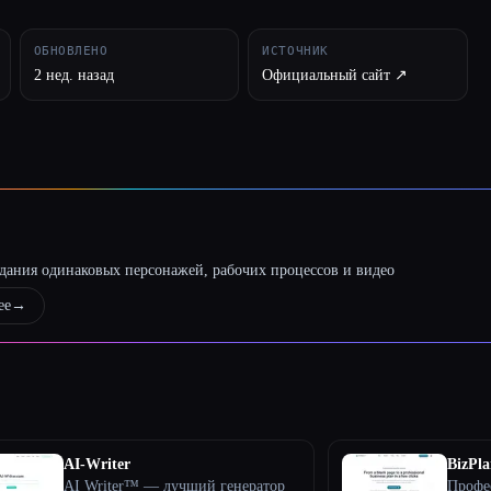
ОБНОВЛЕНО
ИСТОЧНИК
2 нед. назад
Официальный сайт ↗︎
оздания одинаковых персонажей, рабочих процессов и видео
ее
→
AI-Writer
BizPla
AI Writer™ — лучший генератор
Профе