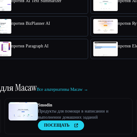
против AI Text Summarizer
против AI
против BizPlanner AI
против Ry
против Paragraph AI
против El
 для
Macaw
Все альтернативы Macaw →
Smodin
Продукты для помощи в написании и
выполнении домашних заданий
ПОСЕЩАТЬ