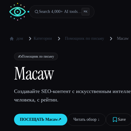
Search 4,000+ AI tools…
⌘
K
дом
Категории
Помощник по письму
Macaw
✍️
Помощник по письму
Macaw
Создавайте SEO-контент с искусственным интелле
человека, с рейтин.
ПОСЕЩАТЬ
Macaw
↗︎
Читать обзор ↓︎
Save