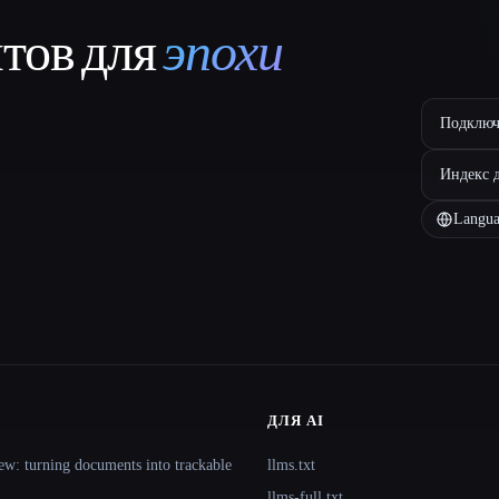
нтов для
эпохи
Подключ
Индекс 
Langua
ДЛЯ AI
ew: turning documents into trackable
llms.txt
llms-full.txt