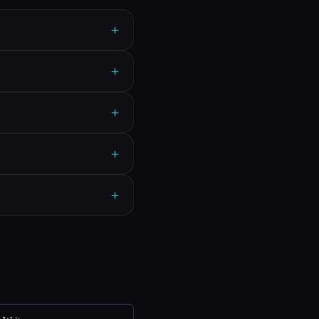
+
+
+
+
+