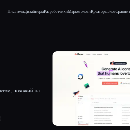
Писатели
Дизайнеры
Разработчики
Маркетологи
Креаторы
Блог
Сравнит
ктом, похожий на