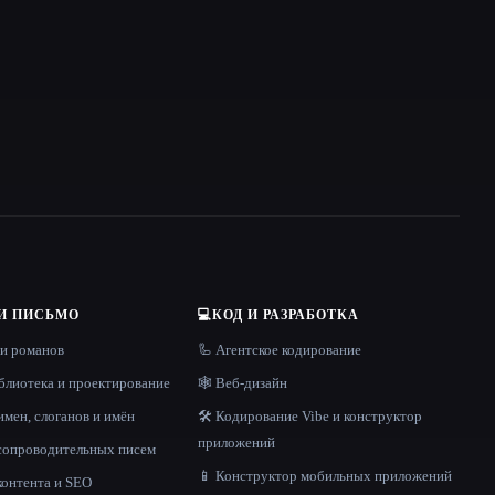
И ПИСЬМО
💻
КОД И РАЗРАБОТКА
 и романов
🦾 Агентское кодирование
блиотека и проектирование
🕸 Веб-дизайн
имен, слоганов и имён
🛠️ Кодирование Vibe и конструктор
приложений
 сопроводительных писем
📱 Конструктор мобильных приложений
контента и SEO