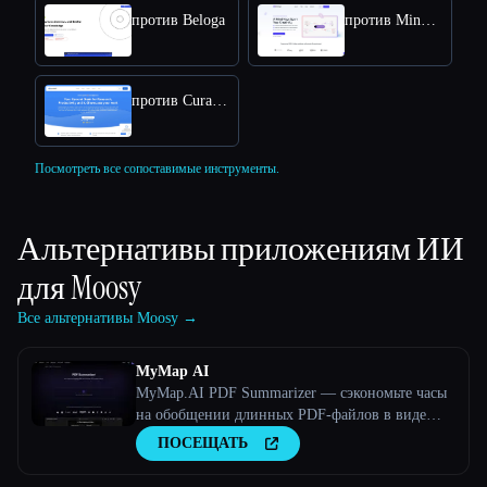
против Beloga
против MindMap Ai
против Curateit
Посмотреть все сопоставимые инструменты.
Альтернативы приложениям ИИ
для
Moosy
Все альтернативы Moosy →
MyMap AI
MyMap.AI PDF Summarizer — сэкономьте часы
на обобщении длинных PDF-файлов в виде
ментальной карты, PPT или контура с помощью
ПОСЕЩАТЬ
искусственного интеллекта.