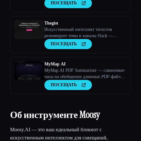
менеджер будущего.
ПОСЕЩАТЬ
Thegist
Искусственный интеллект тегистов
резюмирует темы и каналы Slack —
поймите суть
ПОСЕЩАТЬ
MyMap AI
MyMap.AI PDF Summarizer — сэкономьте
часы на обобщении длинных PDF-файлов
в виде ментальной карты, PPT или
ПОСЕЩАТЬ
контура с помощью искусственного
интеллекта.
Об инструменте Moosy
Moosy.AI — это ваш идеальный блокнот с
искусственным интеллектом для совещаний,