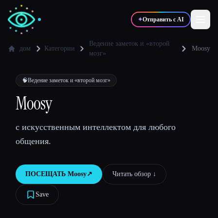
✦
Отправить с AI
Ведение заметок и «второй
дом
Категории
Moosy
мозг»
✍️
🎨
Писатели
Дизайнеры
🧠
Ведение заметок и «второй мозг»
Moosy
💻
📈
Разработчики
Маркетологи
с искусственным интеллектом для любого
🎓
🎬
Студенты
Креаторы
общения.
ПОСЕЩАТЬ
Moosy
↗︎
Читать обзор ↓︎
Блог
Save
Сравнить инструменты