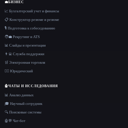
💼
БИЗНЕС
📈 Бухгалтерский учет и финансы
📋 Конструктор резюме и резюме
🎙️ Подготовка к собеседованию
🧑‍💼 Рекрутинг и ATS
📊 Слайды и презентации
👨‍💻 Служба поддержки
🛒 Электронная торговля
👩‍⚖️ Юридический
🤖
ЧАТЫ И ИССЛЕДОВАНИЯ
📊 Анализ данных
🎓 Научный сотрудник
🔍 Поисковые системы
🤖💬 Чат-бот