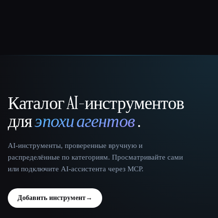
Каталог AI-инструментов
That AI Collection
для
эпохи агентов
.
AI-инструменты, проверенные вручную и
распределённые по категориям. Просматривайте сами
или подключите AI-ассистента через MCP.
Добавить инструмент
→