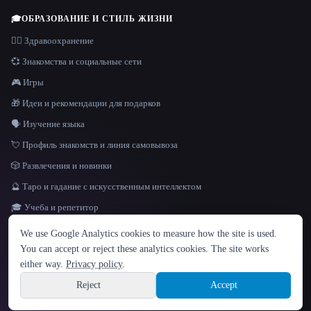
🎓
ОБРАЗОВАНИЕ И СТИЛЬ ЖИЗНИ
👩‍⚕️ Здравоохранение
💞 Знакомства и социальные сети
🎮 Игры
🎁 Идеи и рекомендации для подарков
🗣️ Изучение языка
💘 Профиль знакомств и линия самовывоза
🎲 Развлечения и новинки
🔮 Таро и гадание с искусственным интеллектом
🎓 Учеба и репетитор
ЯЗЫК
We use Google Analytics cookies to measure how the site is used.
English
español
Français
Русский
简体中文
You can accept or reject these analytics cookies. The site works
Hindi
either way.
Privacy policy
.
© 2026 That AI Collection. Все права защищены.
·
Условия предоставления услуг
·
Site information
политика конфиденциальности
·
·
Built with Metatron ★
Reject
Accept
build de3d624c
Sign up