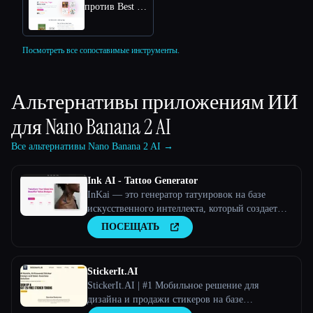
против Best Coloring Pages AI
Посмотреть все сопоставимые инструменты.
Альтернативы приложениям ИИ
для
Nano Banana 2 AI
Все альтернативы Nano Banana 2 AI →
Ink AI - Tattoo Generator
InKai — это генератор татуировок на базе
искусственного интеллекта, который создает
персонализированные дизайны татуировок на
ПОСЕЩАТЬ
основе пользовательского ввода.
StickerIt.AI
StickerIt.AI | #1 Мобильное решение для
дизайна и продажи стикеров на базе