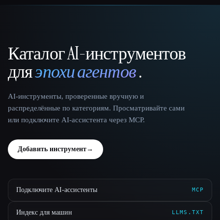
Каталог AI-инструментов
That AI Collection
для
эпохи агентов
.
AI-инструменты, проверенные вручную и
распределённые по категориям. Просматривайте сами
или подключите AI-ассистента через MCP.
Добавить инструмент
→
Подключите AI-ассистенты
MCP
Индекс для машин
LLMS.TXT