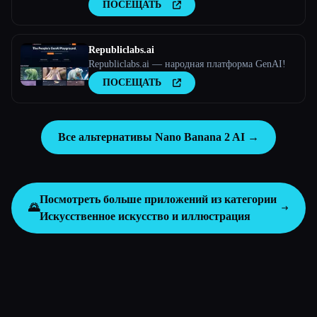
искусственного интеллекта
ПОСЕЩАТЬ
Republiclabs.ai
Republiclabs.ai — народная платформа GenAI!
ПОСЕЩАТЬ
Все альтернативы Nano Banana 2 AI →
Посмотреть больше приложений из категории
🌄
Искусственное искусство и иллюстрация