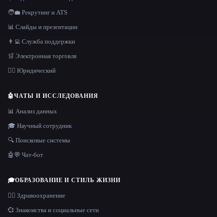
🧑‍💼 Рекрутинг и ATS
📊 Слайды и презентации
👨‍💻 Служба поддержки
🛒 Электронная торговля
👩‍⚖️ Юридический
🤖
ЧАТЫ И ИССЛЕДОВАНИЯ
📊 Анализ данных
🎓 Научный сотрудник
🔍 Поисковые системы
🤖💬 Чат-бот
🎓
ОБРАЗОВАНИЕ И СТИЛЬ ЖИЗНИ
👩‍⚕️ Здравоохранение
💞 Знакомства и социальные сети