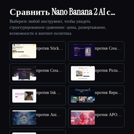
Сравнить Nano Banana 2 AI с…
Выберите любой инструмент, чтобы увидеть
структурированное сравнение: цены, развертывание,
возможности и контент-политика.
против StickerIt.AI
против CreativePixel
против Creative Fabrica
против Picture to Drawing
против Ink AI - Tattoo Generator
против Republiclabs.ai
против AnimeGenius
против APOB AI