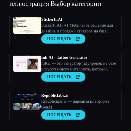
иллюстрация
Выбор категории
StickerIt.AI
StickerIt.AI | #1 Мобильное решение для
дизайна и продажи стикеров на базе
искусственного интеллекта
ПОСЕЩАТЬ
Ink AI - Tattoo Generator
InKai — это генератор татуировок на базе
искусственного интеллекта, который
создает персонализированные дизайны
ПОСЕЩАТЬ
татуировок на основе пользовательского
ввода.
Republiclabs.ai
Republiclabs.ai — народная платформа
GenAI!
ПОСЕЩАТЬ