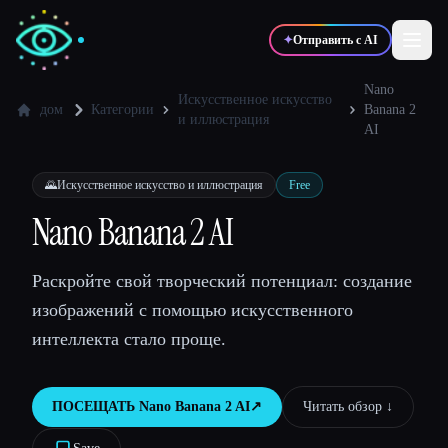
✦
Отправить с AI
Nano
Искусственное искусство
дом
Категории
Banana 2
и иллюстрация
AI
✍️
🎨
Писатели
Дизайнеры
🌄
Искусственное искусство и иллюстрация
Free
💻
📈
Разработчики
Маркетологи
Nano Banana 2 AI
Раскройте свой творческий потенциал: создание
🎓
🎬
Студенты
Креаторы
изображений с помощью искусственного
интеллекта стало проще.
Блог
ПОСЕЩАТЬ
Nano Banana 2 AI
↗︎
Читать обзор ↓︎
Сравнить инструменты