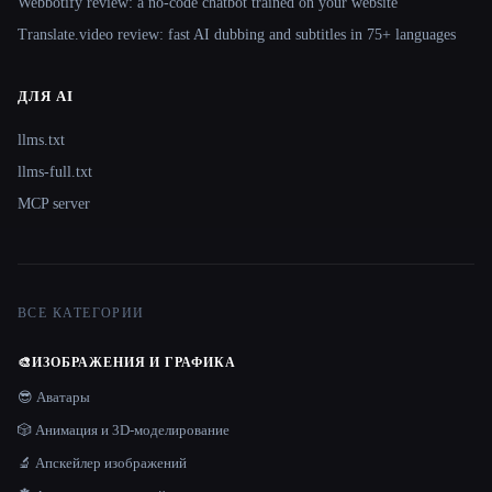
Webbotify review: a no-code chatbot trained on your website
Translate.video review: fast AI dubbing and subtitles in 75+ languages
ДЛЯ AI
llms.txt
llms-full.txt
MCP server
ВСЕ КАТЕГОРИИ
🎨
ИЗОБРАЖЕНИЯ И ГРАФИКА
😎 Аватары
🎲 Анимация и 3D-моделирование
🔬 Апскейлер изображений