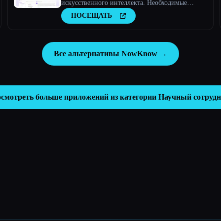
искусственного интеллекта. Необходимые
инструменты для анализа текста, исследований
ПОСЕЩАТЬ
и поиска документов
Все альтернативы NowKnow →
смотреть больше приложений из категории
Научный сотруд