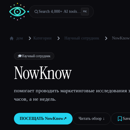
Search 4,000+ AI tools…
⌘
K
дом
Категории
Научный сотрудник
NowKnow
🎓
Научный сотрудник
NowKnow
помогает проводить маркетинговые исследования з
часов, а не недель.
ПОСЕЩАТЬ
NowKnow
↗︎
Читать обзор ↓︎
Sav