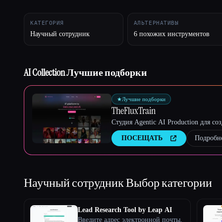
КАТЕГОРИЯ
АЛЬТЕРНАТИВЫ
Научный сотрудник
6 похожих инструментов
Esc
AI Collection Лучшие подборки
★
Лучшие подборки
TheFluxTrain
Студия Agentic AI Production для с
ПОСЕЩАТЬ
Подробн
Научный сотрудник
Выбор категории
Lead Research Tool by Leap AI
Введите адрес электронной почты,