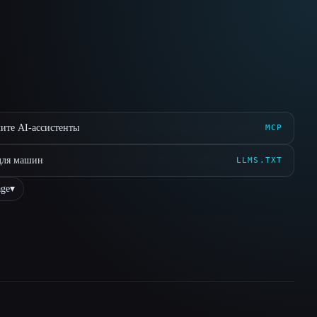
ите AI-ассистенты
MCP
для машин
LLMS.TXT
ge
▾