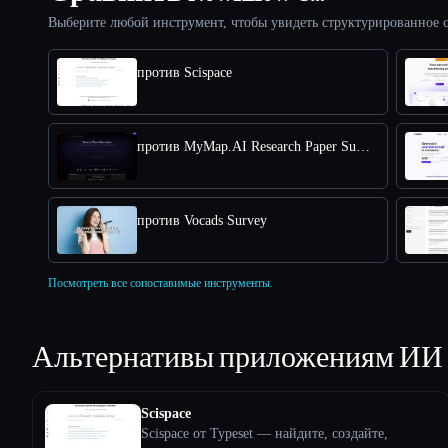
Выберите любой инструмент, чтобы увидеть структурированное с
против Scispace
против MyMap.AI Research Paper Summarizer
против Vocads Survey
Посмотреть все сопоставимые инструменты.
Альтернативы приложениям ИИ
Scispace
Scispace от Typeset — найдите, создайте,