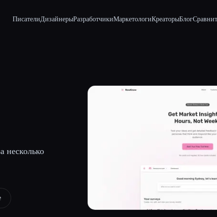
Писатели
Дизайнеры
Разработчики
Маркетологи
Креаторы
Блог
Сравнит
а несколько
e