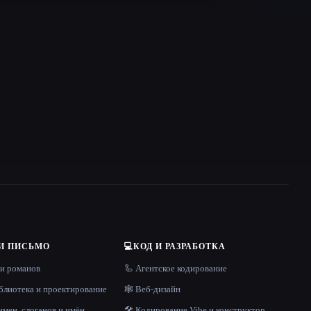
И ПИСЬМО
💻
КОД И РАЗРАБОТКА
 и романов
🦾 Агентское кодирование
блиотека и проектирование
🕸 Веб-дизайн
имен, слоганов и имён
🛠️ Кодирование Vibe и конструктор