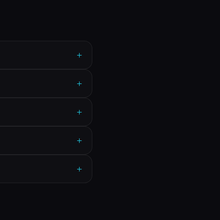
+
+
+
+
+