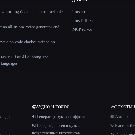
ew: turning documents into trackable
llms.txt
llms-full.txt
 an all-in-one voice generator and
MCP server
ew: a no-code chatbot trained on
 review: fast AI dubbing and
+ languages
🎧
АУДИО И ГОЛОС
✍️
ТЕКСТЫ 
в видео
🔊 Генератор звуковых эффектов
📖 Автор книг
🎼 Генератор песен и музыки с
💡 Быстрая би
искусственным интеллектом
в видео
🏷️ Генератор 