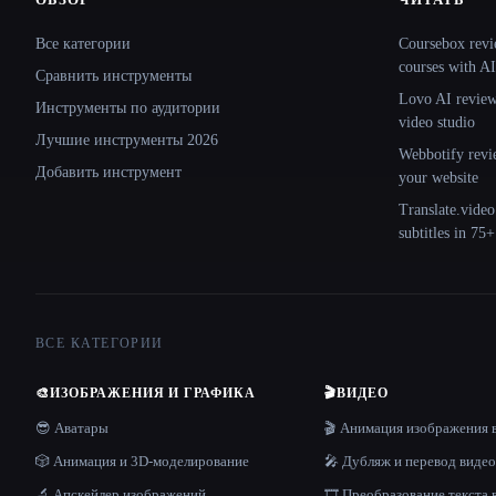
Site navigation
Все категории
Coursebox revi
courses with AI
Сравнить инструменты
Lovo AI review:
Инструменты по аудитории
video studio
Лучшие инструменты 2026
Webbotify revi
Добавить инструмент
your website
Translate.video
subtitles in 75
ВСЕ КАТЕГОРИИ
🎨
ИЗОБРАЖЕНИЯ И ГРАФИКА
🎬
ВИДЕО
😎 Аватары
🎬 Анимация изображения 
🎲 Анимация и 3D-моделирование
🎤 Дубляж и перевод видео
🔬 Апскейлер изображений
🎞️ Преобразование текста 