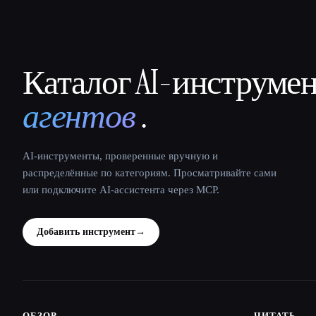
Каталог AI-инструме
That AI Collection
агентов
.
AI-инструменты, проверенные вручную и
распределённые по категориям. Просматривайте сами
или подключите AI-ассистента через MCP.
Добавить инструмент
→
ОБЗОР
ЧИТАТЬ