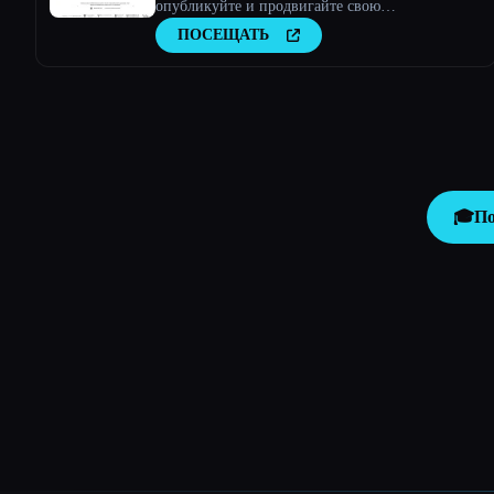
опубликуйте и продвигайте свою
исследовательскую работу
ПОСЕЩАТЬ
🎓
По