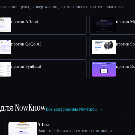
равнение: цены, развертывание, возможности и контент-политика.
против Afforai
против M
против QoQo AI
против So
против Synthical
против Do
 для
NowKnow
Все альтернативы NowKnow →
Afforai
Ваш второй пилот по чтению с помощью