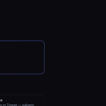
ce
ce от Typeset — найдите,