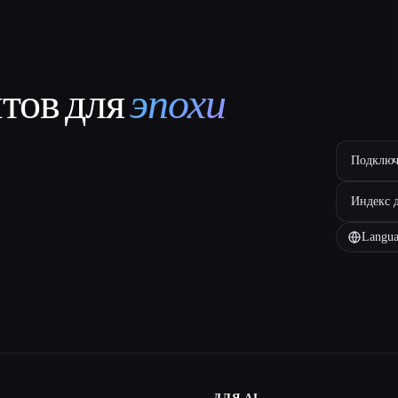
нтов для
эпохи
Подключ
Индекс 
Langua
ДЛЯ AI