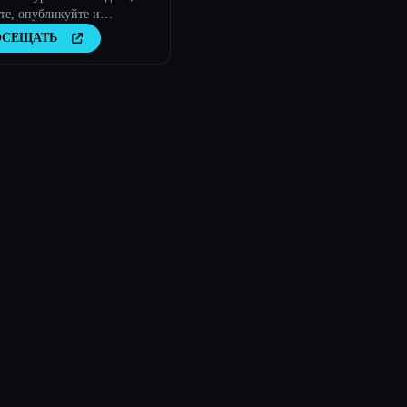
те, опубликуйте и
игайте свою
ОСЕЩАТЬ
овательскую работу