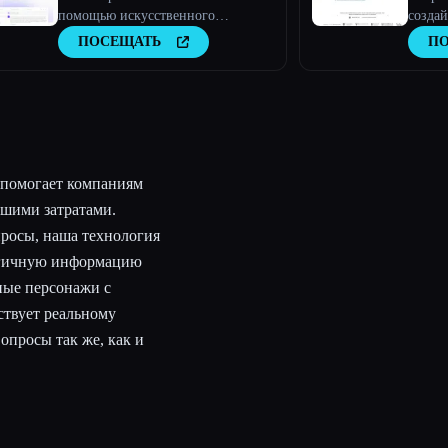
помощью искусственного
создай
интеллекта. Необходимые
продв
ПОСЕЩАТЬ
П
инструменты для анализа текста,
исслед
исследований и поиска
документов
помогает компаниям
ьшими затратами.
росы, наша технология
логичную информацию
ные персонажи с
ствует реальному
опросы так же, как и