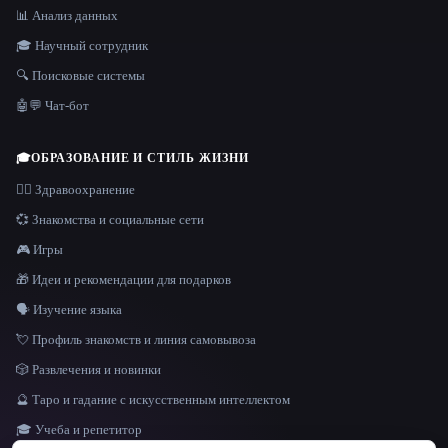
📊 Анализ данных
🎓 Научный сотрудник
🔍 Поисковые системы
🤖💬 Чат-бот
🎓
ОБРАЗОВАНИЕ И СТИЛЬ ЖИЗНИ
👩‍⚕️ Здравоохранение
💞 Знакомства и социальные сети
🎮 Игры
🎁 Идеи и рекомендации для подарков
🗣️ Изучение языка
💘 Профиль знакомств и линия самовывоза
🎲 Развлечения и новинки
🔮 Таро и гадание с искусственным интеллектом
🎓 Учеба и репетитор
ЯЗЫК