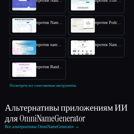
против Namelix
против Travel Blog Name Ideas Generator
против NameSnack
против Podcast Name Generator by Podcast Rocket
против namefinder AI
против Namy AI
против RandomX AI
Посмотреть все сопоставимые инструменты.
Альтернативы приложениям ИИ
для
OmniNameGenerator
Все альтернативы OmniNameGenerator →