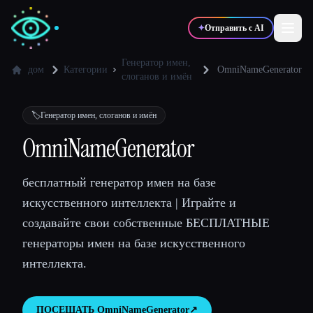
✦
Отправить с AI
Генератор имен,
дом
Категории
OmniNameGenerator
слоганов и имён
✍️
🎨
Писатели
Дизайнеры
🏷️
Генератор имен, слоганов и имён
OmniNameGenerator
💻
📈
Разработчики
Маркетологи
бесплатный генератор имен на базе
🎓
🎬
Студенты
Креаторы
искусственного интеллекта | Играйте и
создавайте свои собственные БЕСПЛАТНЫЕ
генераторы имен на базе искусственного
интеллекта.
Блог
Сравнить инструменты
ПОСЕЩАТЬ
OmniNameGenerator
↗︎