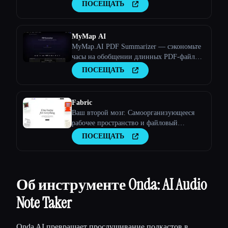
поймите суть
ПОСЕЩАТЬ
MyMap AI
MyMap.AI PDF Summarizer — сэкономьте
часы на обобщении длинных PDF-файлов
в виде ментальной карты, PPT или
ПОСЕЩАТЬ
контура с помощью искусственного
интеллекта.
Fabric
Ваш второй мозг. Самоорганизующееся
рабочее пространство и файловый
менеджер будущего.
ПОСЕЩАТЬ
Об инструменте Onda: AI Audio
Note Taker
Onda AI превращает прослушивание подкастов в