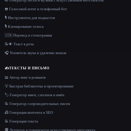
🎼 Генератор песен и музыки с искусственным интеллектом
☎️ Голосовой агент и телефонный бот
🎙️ Инструменты для подкастов
🎙️ Клонирование голоса
🇺🇳 Перевод и стенограмма
📝🔉 Текст в речь
🎧 Усилитель звука и удаление вокала
✍️
ТЕКСТЫ И ПИСЬМО
📖 Автор книг и романов
💡 Быстрая библиотека и проектирование
🏷️ Генератор имен, слоганов и имён
📝 Генератор сопроводительных писем
📠 Генерация контента и SEO
📝 Генерация текста
🕵️ Детектор и гуманизатор искусственного интеллекта