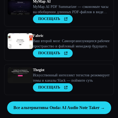
MyMap AI
MyMap.AI PDF Summarizer — сэкономьте часы
на обобщении длинных PDF-файлов в виде
ментальной карты, PPT или контура с помощью
ПОСЕЩАТЬ
искусственного интеллекта.
Fabric
Ваш второй мозг. Самоорганизующееся рабочее
пространство и файловый менеджер будущего.
ПОСЕЩАТЬ
Thegist
Искусственный интеллект тегистов резюмирует
темы и каналы Slack — поймите суть
ПОСЕЩАТЬ
Все альтернативы Onda: AI Audio Note Taker →