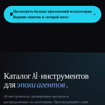
Посмотреть больше приложений из категории
🧠
Ведение заметок и «второй мозг»
Каталог AI-инструментов
That AI Collection
для
эпохи агентов
.
AI-инструменты, проверенные вручную и
распределённые по категориям. Просматривайте сами