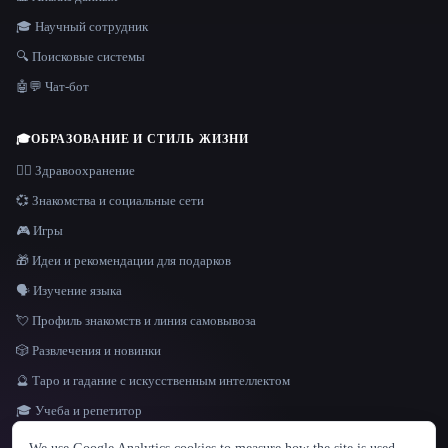
🎓 Научный сотрудник
🔍 Поисковые системы
🤖💬 Чат-бот
🎓
ОБРАЗОВАНИЕ И СТИЛЬ ЖИЗНИ
👩‍⚕️ Здравоохранение
💞 Знакомства и социальные сети
🎮 Игры
🎁 Идеи и рекомендации для подарков
🗣️ Изучение языка
💘 Профиль знакомств и линия самовывоза
🎲 Развлечения и новинки
🔮 Таро и гадание с искусственным интеллектом
🎓 Учеба и репетитор
ЯЗЫК