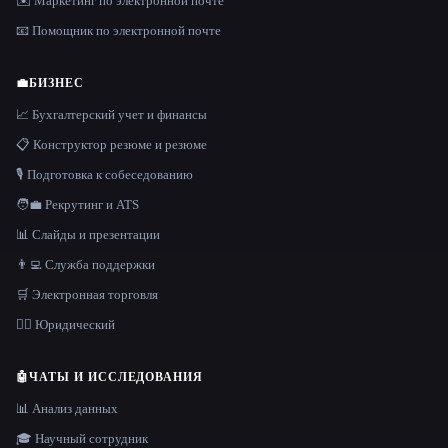
✉️ Маркетинг по электронной почте
📧 Помощник по электронной почте
💼
БИЗНЕС
📈 Бухгалтерский учет и финансы
📋 Конструктор резюме и резюме
🎙️ Подготовка к собеседованию
🧑‍💼 Рекрутинг и ATS
📊 Слайды и презентации
👨‍💻 Служба поддержки
🛒 Электронная торговля
👩‍⚖️ Юридический
🤖
ЧАТЫ И ИССЛЕДОВАНИЯ
📊 Анализ данных
🎓 Научный сотрудник