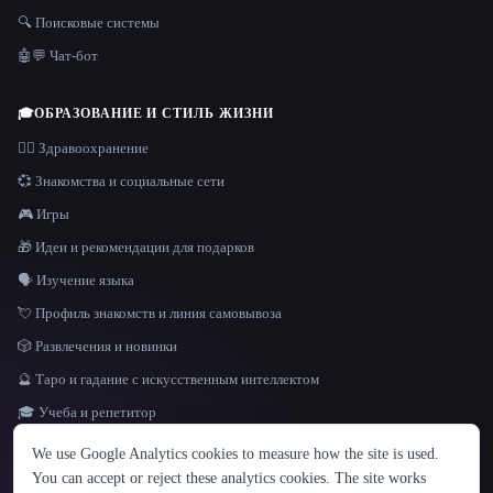
🔍 Поисковые системы
🤖💬 Чат-бот
🎓
ОБРАЗОВАНИЕ И СТИЛЬ ЖИЗНИ
👩‍⚕️ Здравоохранение
💞 Знакомства и социальные сети
🎮 Игры
🎁 Идеи и рекомендации для подарков
🗣️ Изучение языка
💘 Профиль знакомств и линия самовывоза
🎲 Развлечения и новинки
🔮 Таро и гадание с искусственным интеллектом
🎓 Учеба и репетитор
ЯЗЫК
We use Google Analytics cookies to measure how the site is used.
English
español
Français
Русский
简体中文
You can accept or reject these analytics cookies. The site works