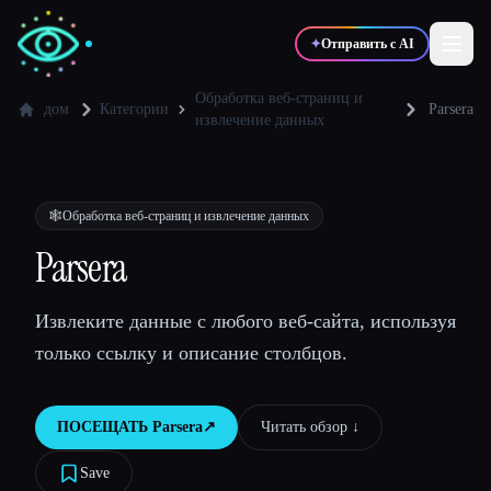
✦
Отправить с AI
Обработка веб-страниц и
дом
Категории
Parsera
извлечение данных
✍️
🎨
Писатели
Дизайнеры
🕸️
Обработка веб-страниц и извлечение данных
💻
📈
Разработчики
Маркетологи
Parsera
🎓
🎬
Студенты
Креаторы
Извлеките данные с любого веб-сайта, используя
только ссылку и описание столбцов.
Блог
ПОСЕЩАТЬ
Parsera
↗︎
Читать обзор ↓︎
Save
Сравнить инструменты