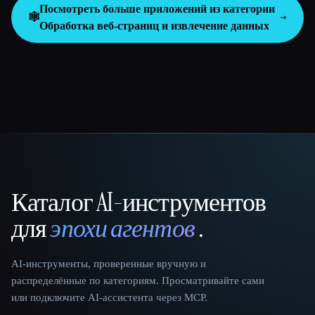
Посмотреть больше приложений из категории
🕸️
Обработка веб-страниц и извлечение данных
Каталог AI-инструментов
That AI Collection
для
эпохи агентов
.
AI-инструменты, проверенные вручную и
распределённые по категориям. Просматривайте сами
или подключите AI-ассистента через MCP.