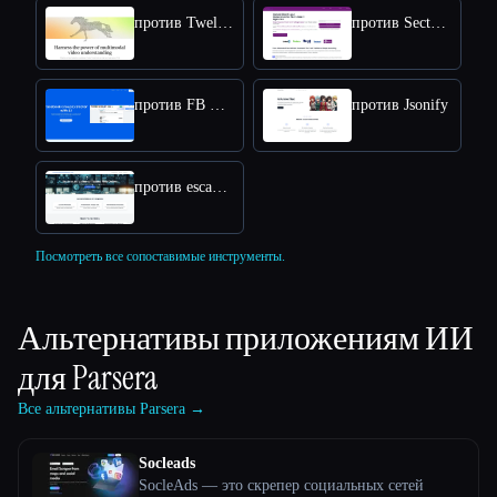
против Twelve Labs
против Sector Radar
против FB Group AI Extractor
против Jsonify
против escanearvulnerabilidades.com
Посмотреть все сопоставимые инструменты.
Альтернативы приложениям ИИ
для
Parsera
Все альтернативы Parsera →
Socleads
SocleAds — это скрепер социальных сетей