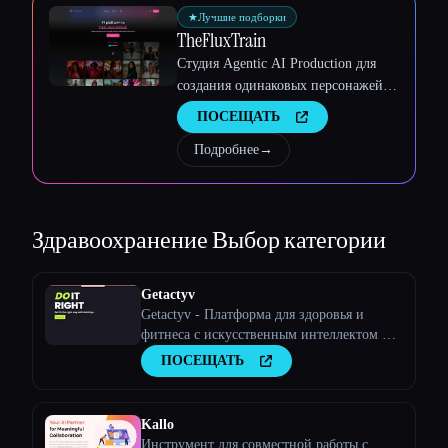
Esc
★
Лучшие подборки
TheFluxTrain
Студия Agentic AI Production для
создания одинаковых персонажей,
рабочих процессов и видео
ПОСЕЩАТЬ
Подробнее
→
Здравоохранение
Выбор категории
Getactyv
Getactyv - Платформа для здоровья и
фитнеса с искусственным интеллектом и
компьютерным зрением
ПОСЕЩАТЬ
Kallo
Инструмент для совместной работы с