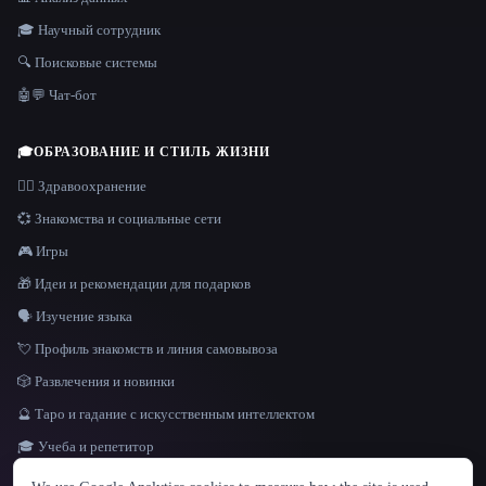
🎓 Научный сотрудник
🔍 Поисковые системы
🤖💬 Чат-бот
🎓
ОБРАЗОВАНИЕ И СТИЛЬ ЖИЗНИ
👩‍⚕️ Здравоохранение
💞 Знакомства и социальные сети
🎮 Игры
🎁 Идеи и рекомендации для подарков
🗣️ Изучение языка
💘 Профиль знакомств и линия самовывоза
🎲 Развлечения и новинки
🔮 Таро и гадание с искусственным интеллектом
🎓 Учеба и репетитор
ЯЗЫК