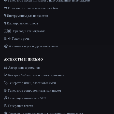
🎼 Генератор песен и музыки с искусственным интеллектом
☎️ Голосовой агент и телефонный бот
🎙️ Инструменты для подкастов
🎙️ Клонирование голоса
🇺🇳 Перевод и стенограмма
📝🔉 Текст в речь
🎧 Усилитель звука и удаление вокала
✍️
ТЕКСТЫ И ПИСЬМО
📖 Автор книг и романов
💡 Быстрая библиотека и проектирование
🏷️ Генератор имен, слоганов и имён
📝 Генератор сопроводительных писем
📠 Генерация контента и SEO
📝 Генерация текста
🕵️ Детектор и гуманизатор искусственного интеллекта