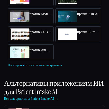
против Medidex Connect
против S10.AI
против Calisthenics Workout Plan
против Eureka Health
против Am I Getting Fatter Quiz
Посмотреть все сопоставимые инструменты.
Альтернативы приложениям ИИ
для
Patient Intake AI
Все альтернативы Patient Intake AI →