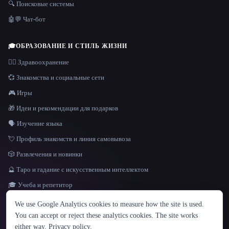
🔍 Поисковые системы
🤖💬 Чат-бот
🎓
ОБРАЗОВАНИЕ И СТИЛЬ ЖИЗНИ
👩‍⚕️ Здравоохранение
💞 Знакомства и социальные сети
🎮 Игры
🎁 Идеи и рекомендации для подарков
🗣️ Изучение языка
💘 Профиль знакомств и линия самовывоза
🎲 Развлечения и новинки
🔮 Таро и гадание с искусственным интеллектом
🎓 Учеба и репетитор
ЯЗЫК
We use Google Analytics cookies to measure how the site is used.
English
español
Français
Русский
简体中文
You can accept or reject these analytics cookies. The site works
Hindi
either way.
Privacy policy
.
© 2026 That AI Collection. Все права защищены.
·
Условия предоставления услуг
·