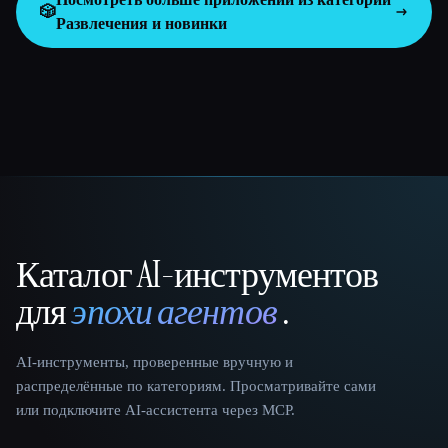
🎲
Развлечения и новинки
Каталог AI-инструментов
That AI Collection
для
эпохи агентов
.
AI-инструменты, проверенные вручную и
распределённые по категориям. Просматривайте сами
или подключите AI-ассистента через MCP.