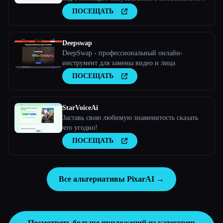
увеличьте конверсию
ПОСЕЩАТЬ
Deepswap
DeepSwap - профессиональный онлайн-
инструмент для замены видео и лица
ПОСЕЩАТЬ
StarVoiceAi
Заставь свою любимую знаменитость сказать
что угодно!
ПОСЕЩАТЬ
Все альтернативы PixarAI →
Посмотреть больше приложений из категории