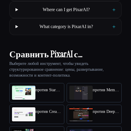
+
Where can I get PixarAI?
+
What category is PixarAI in?
Сравнить PixarAI с…
Выберите любой инструмент, чтобы увидеть
структурированное сравнение: цены, развертывание,
возможности и контент-политика.
против StarVoiceAi
против MemeGenAI
против Creative QR codes using AI
против Deepswap