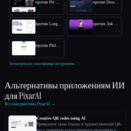
против Pet Booth
против DreamGen: AI role-playing and strory-writing
против Langame card game
против Ask RBG
против Philosophy
Посмотреть все сопоставимые инструменты.
Альтернативы приложениям ИИ
для
PixarAI
Все альтернативы PixarAI →
Creative QR codes using AI
Превратите свою ссылку в художественный QR-
код с помощью искусственного интеллекта и