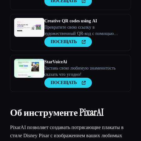
ПОСЕЩАТЬ
Creative QR codes using AI
Превратите свою ссылку в
художественный QR-код с помощью
искусственного интеллекта и увеличьте
ПОСЕЩАТЬ
конверсию
StarVoiceAi
Заставь свою любимую знаменитость
сказать что угодно!
ПОСЕЩАТЬ
Об инструменте PixarAI
PixarAI позволяет создавать потрясающие плакаты в
стиле Disney Pixar с изображением ваших любимых