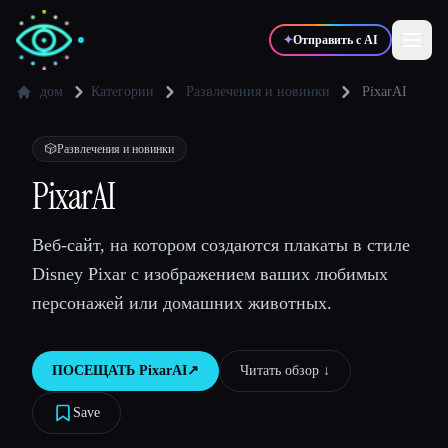
✦
Отправить с AI
дом
Категории
Развлечения и новинки
PixarAI
✍️
🎨
Писатели
Дизайнеры
🎲
Развлечения и новинки
PixarAI
💻
📈
Разработчики
Маркетологи
Веб-сайт, на котором создаются плакаты в стиле
Disney Pixar с изображением ваших любимых
🎓
🎬
Студенты
Креаторы
персонажей или домашних животных.
ПОСЕЩАТЬ
PixarAI
↗︎
Читать обзор ↓︎
Блог
Save
Сравнить инструменты