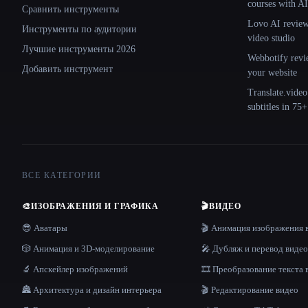
courses with AI
Сравнить инструменты
Lovo AI review:
Инструменты по аудитории
video studio
Лучшие инструменты 2026
Webbotify revi
Добавить инструмент
your website
Translate.video
subtitles in 75
ВСЕ КАТЕГОРИИ
🎨
ИЗОБРАЖЕНИЯ И ГРАФИКА
🎬
ВИДЕО
😎 Аватары
🎬 Анимация изображения 
🎲 Анимация и 3D-моделирование
🎤 Дубляж и перевод видео
🔬 Апскейлер изображений
🎞️ Преобразование текста 
🏯 Архитектура и дизайн интерьера
🎬 Редактирование видео