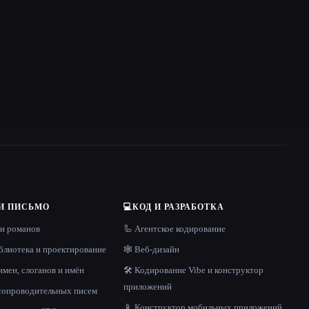
И ПИСЬМО
💻
КОД И РАЗРАБОТКА
 и романов
🦾 Агентское кодирование
блиотека и проектирование
🕸 Веб-дизайн
имен, слоганов и имён
🛠️ Кодирование Vibe и конструктор
приложений
 сопроводительных писем
📱 Конструктор мобильных приложений