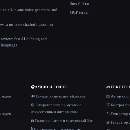
llms-full.txt
 an all-in-one voice generator and
MCP server
ew: a no-code chatbot trained on
 review: fast AI dubbing and
+ languages
🎧
АУДИО И ГОЛОС
✍️
ТЕКСТЫ 
в видео
🔊 Генератор звуковых эффектов
📖 Автор книг
🎼 Генератор песен и музыки с
💡 Быстрая би
искусственным интеллектом
в видео
🏷️ Генератор 
☎️ Голосовой агент и телефонный бот
📝 Генератор
🎙️ Инструменты для подкастов