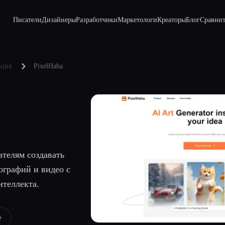
Писатели
Дизайнеры
Разработчики
Маркетологи
Креаторы
Блог
Сравнит
ация
PixelHaha
ателям создавать
ографий и видео с
теллекта.
e