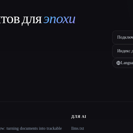
нтов для
эпохи
Подключ
Индекс 
Langua
ДЛЯ AI
ew: turning documents into trackable
llms.txt