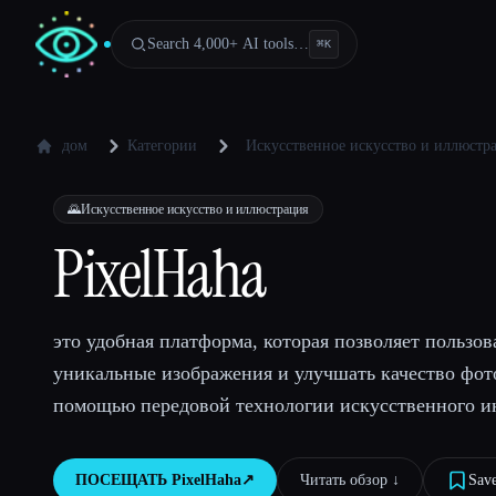
Search 4,000+ AI tools…
⌘
K
дом
Категории
Искусственное искусство и иллюстр
🌄
Искусственное искусство и иллюстрация
PixelHaha
это удобная платформа, которая позволяет пользов
уникальные изображения и улучшать качество фот
помощью передовой технологии искусственного ин
ПОСЕЩАТЬ
PixelHaha
↗︎
Читать обзор ↓︎
Sav