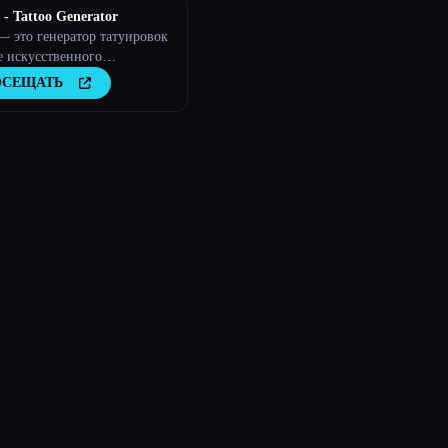
 - Tattoo Generator
— это генератор татуировок
е искусственного
екта, который создает
ОСЕЩАТЬ
нализированные дизайны
овок на основе
вательского ввода.