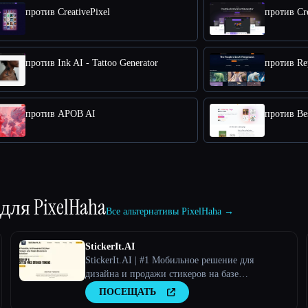
против CreativePixel
против Cre
против Ink AI - Tattoo Generator
против Rep
против APOB AI
против Bes
 для
PixelHaha
Все альтернативы PixelHaha →
StickerIt.AI
StickerIt.AI | #1 Мобильное решение для
дизайна и продажи стикеров на базе
искусственного интеллекта
ПОСЕЩАТЬ