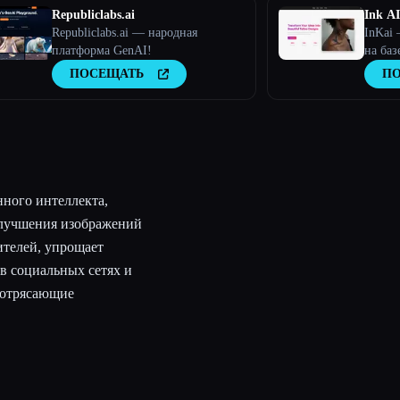
Republiclabs.ai
Ink AI
Republiclabs.ai — народная
InKai 
платформа GenAI!
на баз
интелл
ПОСЕЩАТЬ
П
персо
татуир
пользо
нного интеллекта,
улучшения изображений
ителей, упрощает
в социальных сетях и
потрясающие