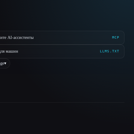
ите AI-ассистенты
MCP
для машин
LLMS.TXT
ge
▾