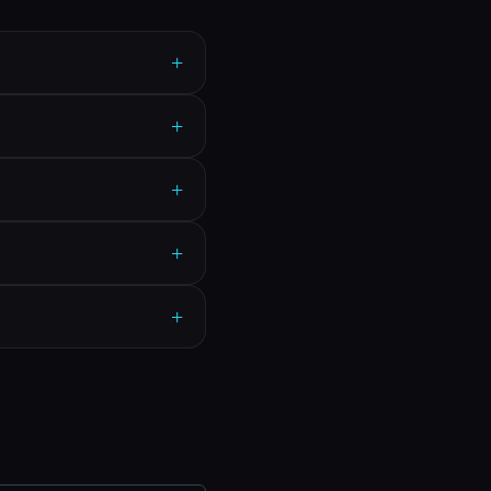
+
+
+
+
+