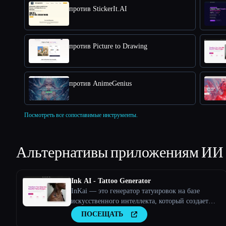
против StickerIt.AI
против Picture to Drawing
против AnimeGenius
Посмотреть все сопоставимые инструменты.
Альтернативы приложениям ИИ
Ink AI - Tattoo Generator
InKai — это генератор татуировок на базе
искусственного интеллекта, который создает
персонализированные дизайны татуировок на
ПОСЕЩАТЬ
основе пользовательского ввода.