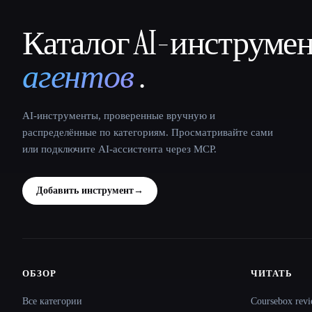
Каталог AI-инструме
That AI Collection
агентов
.
AI-инструменты, проверенные вручную и
распределённые по категориям. Просматривайте сами
или подключите AI-ассистента через MCP.
Добавить инструмент
→
ОБЗОР
ЧИТАТЬ
Site navigation
Все категории
Coursebox revi