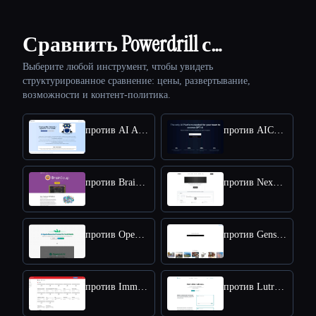
Сравнить Powerdrill с…
Выберите любой инструмент, чтобы увидеть
структурированное сравнение: цены, развертывание,
возможности и контент-политика.
против AI Agent Store
против AICamp
против BrainSoup
против NexusGPT
против Opencord AI
против Genspark.ai
против ImmersimAI
против Lutra AI