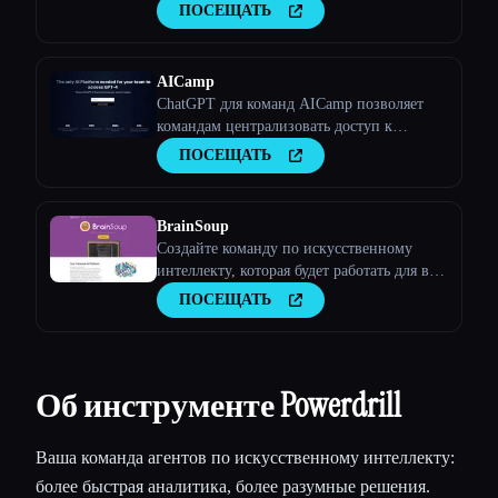
интеллекта для создателей и
ПОСЕЩАТЬ
пользователей
AICamp
ChatGPT для команд AICamp позволяет
командам централизовать доступ к
ведущим моделям искусственного
ПОСЕЩАТЬ
интеллекта, таким как Claude, Bard, и
пользовательским крупноязычным
моделям с помощью унифицированной
BrainSoup
платформы.
Создайте команду по искусственному
интеллекту, которая будет работать для вас
на вашем ПК
ПОСЕЩАТЬ
Об инструменте Powerdrill
Ваша команда агентов по искусственному интеллекту:
более быстрая аналитика, более разумные решения.