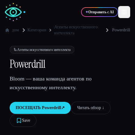
✦
Отправить с AI
Агенты искусственного
дом
Категории
Powerdrill
интеллекта
✍️
🎨
Писатели
Дизайнеры
🦾
Агенты искусственного интеллекта
Powerdrill
💻
📈
Разработчики
Маркетологи
Bloom — ваша команда агентов по
🎓
🎬
Студенты
Креаторы
искусственному интеллекту.
ПОСЕЩАТЬ
Powerdrill
↗︎
Читать обзор ↓︎
Блог
Save
Сравнить инструменты