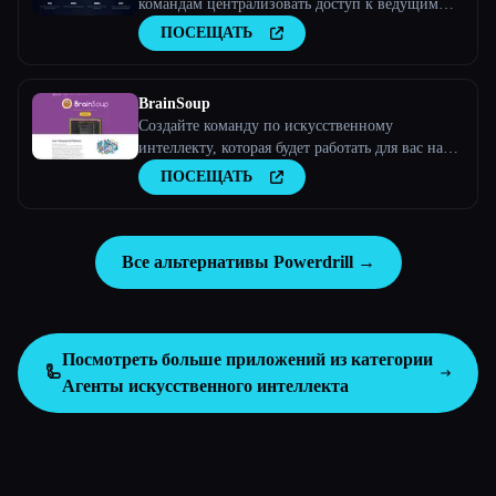
командам централизовать доступ к ведущим
моделям искусственного интеллекта, таким как
ПОСЕЩАТЬ
Claude, Bard, и пользовательским
крупноязычным моделям с помощью
унифицированной платформы.
BrainSoup
Создайте команду по искусственному
интеллекту, которая будет работать для вас на
вашем ПК
ПОСЕЩАТЬ
Все альтернативы Powerdrill →
Посмотреть больше приложений из категории
🦾
Агенты искусственного интеллекта