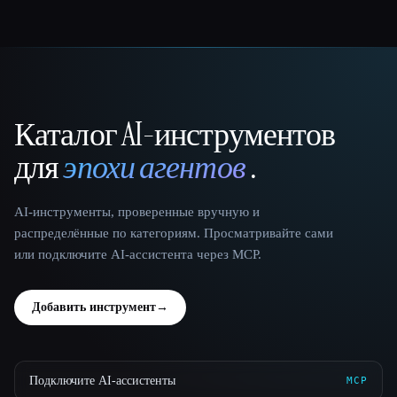
Каталог AI-инструментов
That AI Collection
для
эпохи агентов
.
AI-инструменты, проверенные вручную и
распределённые по категориям. Просматривайте сами
или подключите AI-ассистента через MCP.
Добавить инструмент
→
Подключите AI-ассистенты
MCP