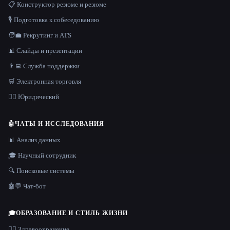
📋 Конструктор резюме и резюме
🎙️ Подготовка к собеседованию
🧑‍💼 Рекрутинг и ATS
📊 Слайды и презентации
👨‍💻 Служба поддержки
🛒 Электронная торговля
👩‍⚖️ Юридический
🤖
ЧАТЫ И ИССЛЕДОВАНИЯ
📊 Анализ данных
🎓 Научный сотрудник
🔍 Поисковые системы
🤖💬 Чат-бот
🎓
ОБРАЗОВАНИЕ И СТИЛЬ ЖИЗНИ
👩‍⚕️ Здравоохранение