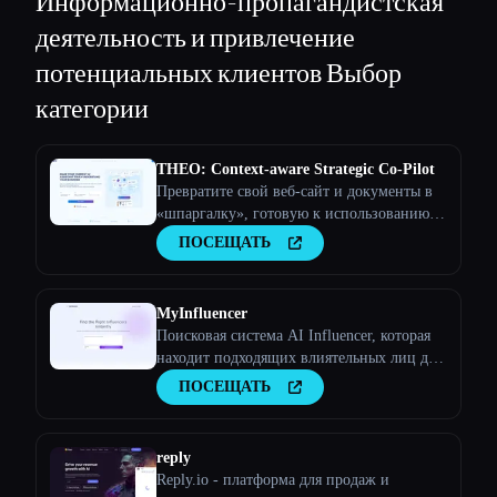
Информационно-пропагандистская
деятельность и привлечение
потенциальных клиентов
Выбор
категории
THEO: Context-aware Strategic Co-Pilot
Превратите свой веб-сайт и документы в
«шпаргалку», готовую к использованию
искусственного интеллекта, и ваш
ПОСЕЩАТЬ
помощник по искусственному интеллекту
станет стратегическим партнером
MyInfluencer
Поисковая система AI Influencer, которая
находит подходящих влиятельных лиц для
любого бизнеса
ПОСЕЩАТЬ
reply
Reply.io - платформа для продаж и