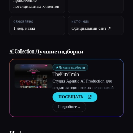
привлечение
потенциальных клиентов
Esc
ОБНОВЛЕНО
ИСТОЧНИК
1 нед. назад
Официальный сайт ↗︎
AI Collection Лучшие подборки
★
Лучшие подборки
TheFluxTrain
Студия Agentic AI Production для
создания одинаковых персонажей,
рабочих процессов и видео
ПОСЕЩАТЬ
Подробнее
→