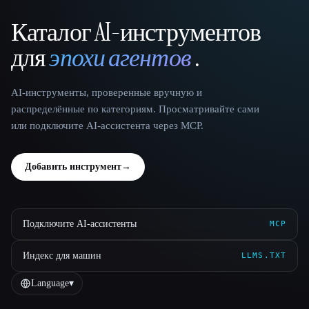
Каталог AI-инструментов
That AI Collection
для
эпохи агентов
.
AI-инструменты, проверенные вручную и
распределённые по категориям. Просматривайте сами
или подключите AI-ассистента через MCP.
Добавить инструмент
→
Подключите AI-ассистенты
MCP
Индекс для машин
LLMS.TXT
Language
▾