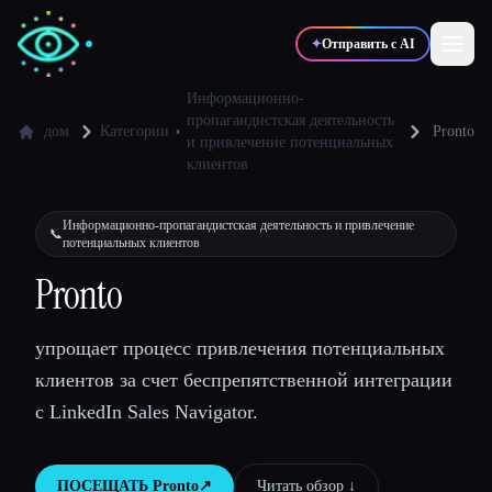
✦
Отправить с AI
Информационно-
пропагандистская деятельность
дом
Категории
Pronto
и привлечение потенциальных
✍️
🎨
Писатели
Дизайнеры
клиентов
Информационно-пропагандистская деятельность и привлечение
💻
📈
📞
Разработчики
Маркетологи
потенциальных клиентов
Pronto
🎓
🎬
Студенты
Креаторы
упрощает процесс привлечения потенциальных
клиентов за счет беспрепятственной интеграции
с LinkedIn Sales Navigator.
Блог
Сравнить инструменты
ПОСЕЩАТЬ
Pronto
↗︎
Читать обзор ↓︎