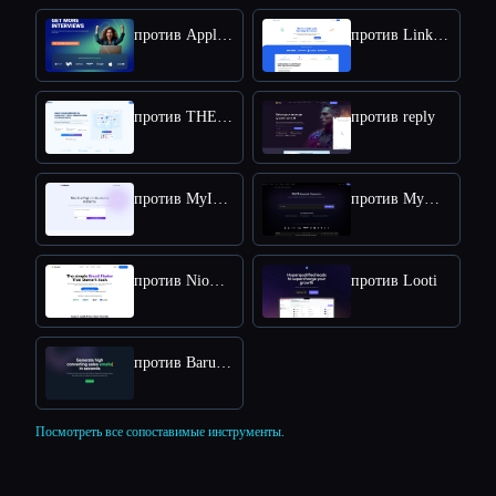
против ApplyPass
против LinkDR
против THEO: Context-aware Strategic Co-Pilot
против reply
против MyInfluencer
против MyMap.AI Swot Analysis Generator
против NioLeads
против Looti
против BaruaAI
Посмотреть все сопоставимые инструменты.