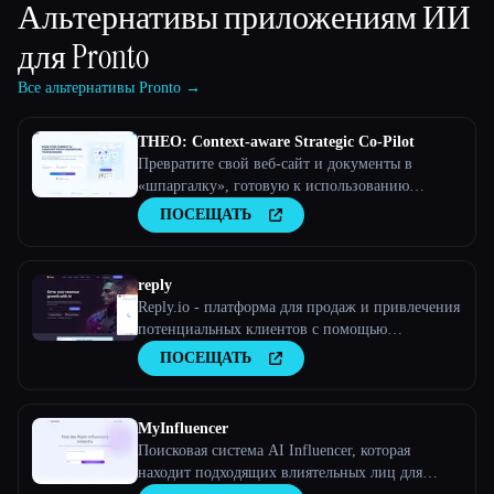
Альтернативы приложениям ИИ
для
Pronto
Все альтернативы Pronto →
THEO: Context-aware Strategic Co-Pilot
Превратите свой веб-сайт и документы в
«шпаргалку», готовую к использованию
искусственного интеллекта, и ваш помощник
ПОСЕЩАТЬ
по искусственному интеллекту станет
стратегическим партнером
reply
Reply.io - платформа для продаж и привлечения
потенциальных клиентов с помощью
искусственного интеллекта
ПОСЕЩАТЬ
MyInfluencer
Поисковая система AI Influencer, которая
находит подходящих влиятельных лиц для