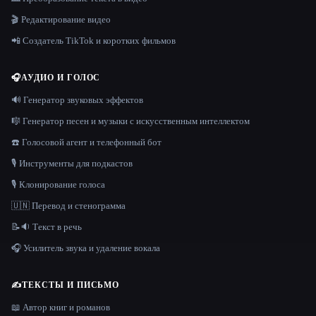
🎬 Редактирование видео
📲 Создатель TikTok и коротких фильмов
🎧
АУДИО И ГОЛОС
🔊 Генератор звуковых эффектов
🎼 Генератор песен и музыки с искусственным интеллектом
☎️ Голосовой агент и телефонный бот
🎙️ Инструменты для подкастов
🎙️ Клонирование голоса
🇺🇳 Перевод и стенограмма
📝🔉 Текст в речь
🎧 Усилитель звука и удаление вокала
✍️
ТЕКСТЫ И ПИСЬМО
📖 Автор книг и романов