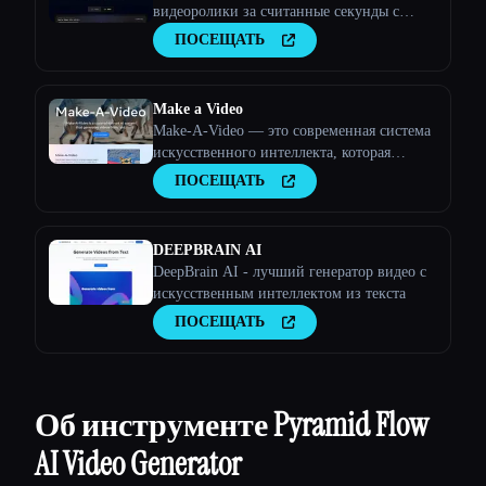
видеоролики за считанные секунды с
помощью LTX
ПОСЕЩАТЬ
Make a Video
Make-A-Video — это современная система
искусственного интеллекта, которая
генерирует видео из текста.
ПОСЕЩАТЬ
DEEPBRAIN AI
DeepBrain AI - лучший генератор видео с
искусственным интеллектом из текста
ПОСЕЩАТЬ
Об инструменте Pyramid Flow
AI Video Generator