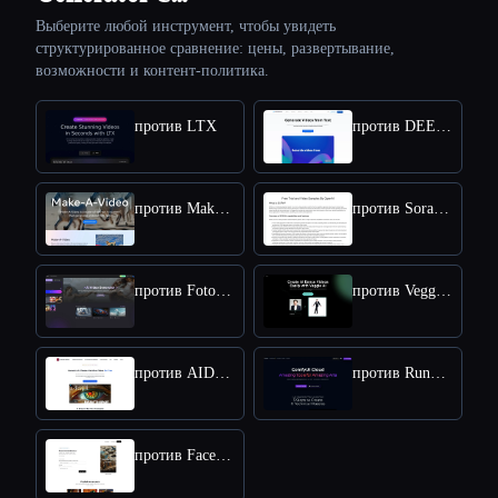
Выберите любой инструмент, чтобы увидеть
структурированное сравнение: цены, развертывание,
возможности и контент-политика.
против LTX
против DEEPBRAIN AI
против Make a Video
против Sora Town
против Fotor AI video generator
против VeggieAI.dance: Create AI Dance Videos with Veggie AI Free Online
против AIDreamMachine
против RunComfy
против Faceless Videos AI