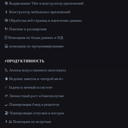
🛠️ Кодирование Vibe и конструктор приложений
📱 Конструктор мобильных приложений
🕸️ Обработка веб-страниц и извлечение данных
🔌 Плагины и расширения
🗄️ Помощник по базам данных и SQL
💻 помощник по программированию
⚡
ПРОДУКТИВНОСТЬ
🦾 Агенты искусственного интеллекта
🧠 Ведение заметок и «второй мозг»
✅ Задачи и личный ассистент
🌱 Личностный рост и благополучие
🍳 Планировщик блюд и рецептов
🏖 Планировщик отпусков и поездок
👨‍💻 Помощник по встречам