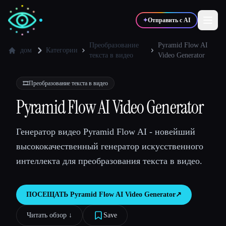
✦
Отправить с AI
Преобразование
Pyramid Flow AI
дом
Категории
текста в видео
Video Generator
✍️
🎨
Писатели
Дизайнеры
🎞️
Преобразование текста в видео
Pyramid Flow AI Video Generator
💻
📈
Разработчики
Маркетологи
Генератор видео Pyramid Flow AI - новейший
🎓
🎬
Студенты
Креаторы
высококачественный генератор искусственного
интеллекта для преобразования текста в видео.
ПОСЕЩАТЬ
Pyramid Flow AI Video Generator
↗︎
Блог
Читать обзор ↓︎
Save
Сравнить инструменты