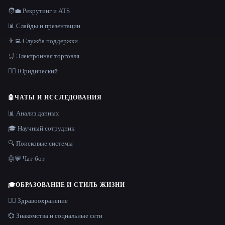
🧑‍💼 Рекрутинг и ATS
📊 Слайды и презентации
👨‍💻 Служба поддержки
🛒 Электронная торговля
👩‍⚖️ Юридический
🤖
ЧАТЫ И ИССЛЕДОВАНИЯ
📊 Анализ данных
🎓 Научный сотрудник
🔍 Поисковые системы
🤖💬 Чат-бот
🎓
ОБРАЗОВАНИЕ И СТИЛЬ ЖИЗНИ
👩‍⚕️ Здравоохранение
💞 Знакомства и социальные сети