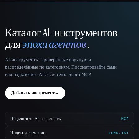
Каталог AI-инструментов
That AI Collection
для
эпохи агентов
.
AI-инструменты, проверенные вручную и
распределённые по категориям. Просматривайте сами
или подключите AI-ассистента через MCP.
Добавить инструмент
→
Подключите AI-ассистенты
MCP
Индекс для машин
LLMS.TXT