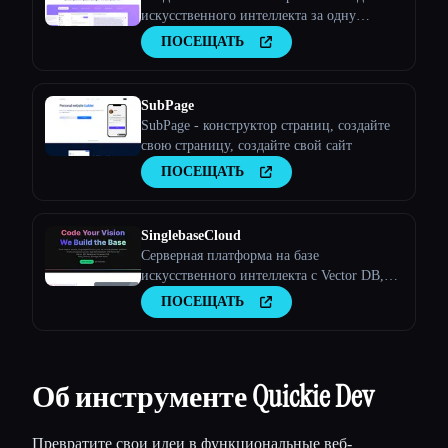
искусственного интеллекта за одну
минуту. Раскройте возможности
ПОСЕЩАТЬ
искусственного интеллекта для своего
бизнеса. Наш конструктор приложений с
искусственным интеллектом, не
SubPage
требующий написания кода, позволяет
SubPage - конструктор страниц, создайте
создавать уника
свою страницу, создайте свой сайт
ПОСЕЩАТЬ
SinglebaseCloud
Серверная платформа на базе
искусственного интеллекта с Vector DB,
Document DB, Auth и другими функциями
ПОСЕЩАТЬ
для ускорения разработки приложений.
Об инструменте Quickie Dev
Превратите свои идеи в функциональные веб-