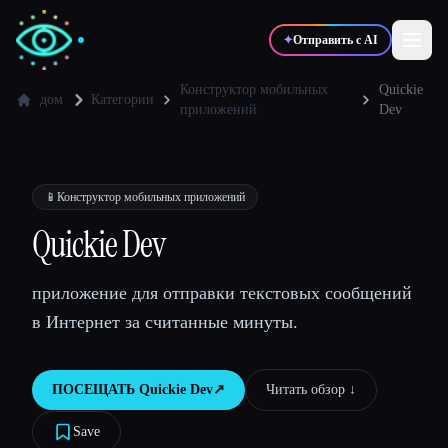
✦
Отправить с AI
Конструктор мобильных
Quickie
дом
Категории
приложений
Dev
✍️
🎨
Писатели
Дизайнеры
📱
Конструктор мобильных приложений
💻
📈
Разработчики
Маркетологи
Quickie Dev
🎓
🎬
Студенты
Креаторы
приложение для отправки текстовых сообщений
в Интернет за считанные минуты.
Блог
ПОСЕЩАТЬ
Quickie Dev
↗︎
Читать обзор ↓︎
Save
Сравнить инструменты