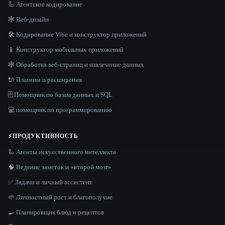
🦾 Агентское кодирование
🕸 Веб-дизайн
🛠️ Кодирование Vibe и конструктор приложений
📱 Конструктор мобильных приложений
🕸️ Обработка веб-страниц и извлечение данных
🔌 Плагины и расширения
🗄️ Помощник по базам данных и SQL
💻 помощник по программированию
⚡
ПРОДУКТИВНОСТЬ
🦾 Агенты искусственного интеллекта
🧠 Ведение заметок и «второй мозг»
✅ Задачи и личный ассистент
🌱 Личностный рост и благополучие
🍳 Планировщик блюд и рецептов