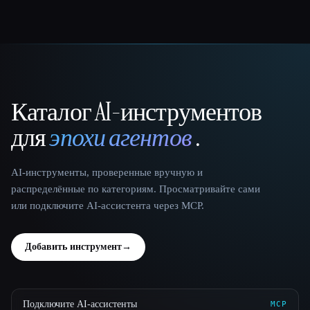
Каталог AI-инструментов
That AI Collection
для
эпохи агентов
.
AI-инструменты, проверенные вручную и
распределённые по категориям. Просматривайте сами
или подключите AI-ассистента через MCP.
Добавить инструмент
→
Подключите AI-ассистенты
MCP