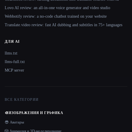
Lovo AI review: an all-in-one voice generator and video studio
Webbotify review: a no-code chatbot trained on your website
Translate.video review: fast AI dubbing and subtitles in 75+ languages
ДЛЯ AI
llms.txt
llms-full.txt
MCP server
ВСЕ КАТЕГОРИИ
🎨
ИЗОБРАЖЕНИЯ И ГРАФИКА
😎 Аватары
🎲 Анимация и 3D-моделирование