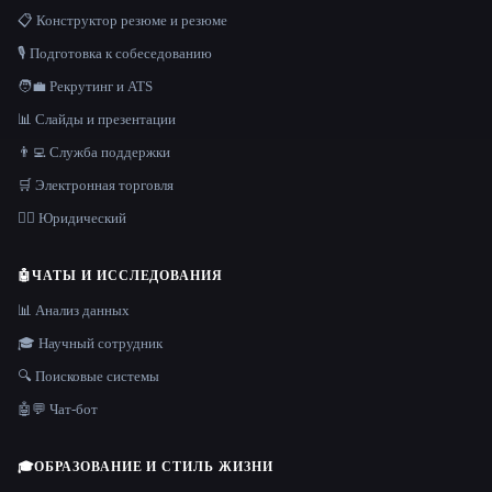
📋 Конструктор резюме и резюме
🎙️ Подготовка к собеседованию
🧑‍💼 Рекрутинг и ATS
📊 Слайды и презентации
👨‍💻 Служба поддержки
🛒 Электронная торговля
👩‍⚖️ Юридический
🤖
ЧАТЫ И ИССЛЕДОВАНИЯ
📊 Анализ данных
🎓 Научный сотрудник
🔍 Поисковые системы
🤖💬 Чат-бот
🎓
ОБРАЗОВАНИЕ И СТИЛЬ ЖИЗНИ