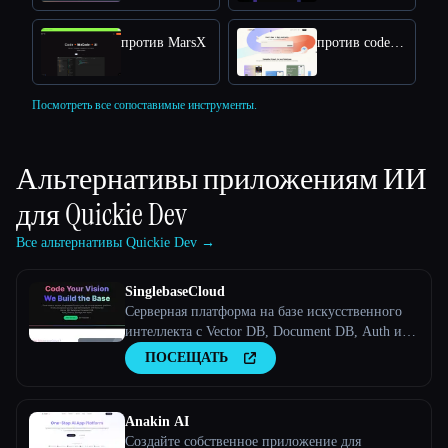
против MarsX
против codeflying
Посмотреть все сопоставимые инструменты.
Альтернативы приложениям ИИ
для
Quickie Dev
Все альтернативы Quickie Dev →
SinglebaseCloud
Серверная платформа на базе искусственного
интеллекта с Vector DB, Document DB, Auth и
другими функциями для ускорения разработки
ПОСЕЩАТЬ
приложений.
Anakin AI
Создайте собственное приложение для