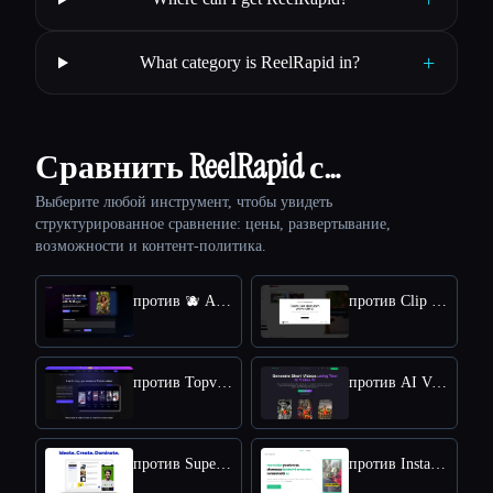
+
What category is ReelRapid in?
Сравнить ReelRapid с…
Выберите любой инструмент, чтобы увидеть
структурированное сравнение: цены, развертывание,
возможности и контент-политика.
против 🫐 AcaiVideo
против Clip Studio
против Topview AI TikTok Video Generator
против AI Videos (TikTok etc)
против Supercreator AI
против InstaShorts