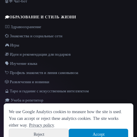
🤖💬 Чат-бот
🎓
ОБРАЗОВАНИЕ И СТИЛЬ ЖИЗНИ
👩‍⚕️ Здравоохранение
💞 Знакомства и социальные сети
🎮 Игры
🎁 Идеи и рекомендации для подарков
🗣️ Изучение языка
💘 Профиль знакомств и линия самовывоза
🎲 Развлечения и новинки
🔮 Таро и гадание с искусственным интеллектом
🎓 Учеба и репетитор
ЯЗЫК
We use Google Analytics cookies to measure how the site is used.
English
español
Français
Русский
简体中文
You can accept or reject these analytics cookies. The site works
Hindi
either way.
Privacy policy
.
© 2026 That AI Collection. Все права защищены.
·
Условия предоставления услуг
·
Site information
политика конфиденциальности
·
·
Built with Metatron ★
Reject
Accept
build de3d624c