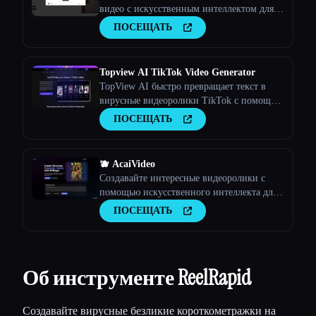
видео с искусственным интеллектом для
TikTok, YouTube и Instagram. Создавайте
ПОСЕЩАТЬ
вирусные видеоролики без особых
усилий.
Topview AI TikTok Video Generator
TopView AI быстро превращает текст в
вирусные видеоролики TikTok с помощью
автоматических сценариев, клипов,
ПОСЕЩАТЬ
озвучек и музыки.
🫐 AcaiVideo
Создавайте интересные видеоролики с
помощью искусственного интеллекта для
роликов в TikTok, YouTube и Instagram
ПОСЕЩАТЬ
Об инструменте ReelRapid
Создавайте вирусные безликие короткометражки на