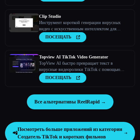
Clip Studio
Инструмент короткой генерации вирусных
видео с искусственным интеллектом для
TikTok, YouTube и Instagram. Создавайте
ПОСЕЩАТЬ
вирусные видеоролики без особых усилий.
Topview AI TikTok Video Generator
TopView AI быстро превращает текст в
вирусные видеоролики TikTok с помощью
автоматических сценариев, клипов, озвучек и
ПОСЕЩАТЬ
музыки.
Все альтернативы ReelRapid →
Посмотреть больше приложений из категории
📲
Создатель TikTok и коротких фильмов