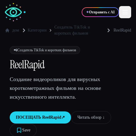
✦
Отправить с AI
Создатель TikTok и
дом
Категории
ReelRapid
коротких фильмов
✍️
🎨
Писатели
Дизайнеры
📲
Создатель TikTok и коротких фильмов
ReelRapid
💻
📈
Разработчики
Маркетологи
Создание видеороликов для вирусных
🎓
🎬
Студенты
Креаторы
короткометражных фильмов на основе
искусственного интеллекта.
ПОСЕЩАТЬ
ReelRapid
↗︎
Читать обзор ↓︎
Блог
Save
Сравнить инструменты