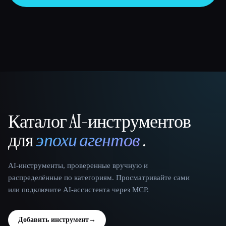
Каталог AI-инструментов
That AI Collection
для
эпохи агентов
.
AI-инструменты, проверенные вручную и
распределённые по категориям. Просматривайте сами
или подключите AI-ассистента через MCP.
Добавить инструмент
→