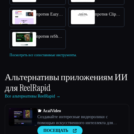
против EazyCaptions
против Clippie AI
против reShorts
Посмотреть все сопоставимые инструменты.
Альтернативы приложениям ИИ
для
ReelRapid
Все альтернативы ReelRapid →
🫐 AcaiVideo
Создавайте интересные видеоролики с
помощью искусственного интеллекта для
роликов в TikTok, YouTube и Instagram
ПОСЕЩАТЬ