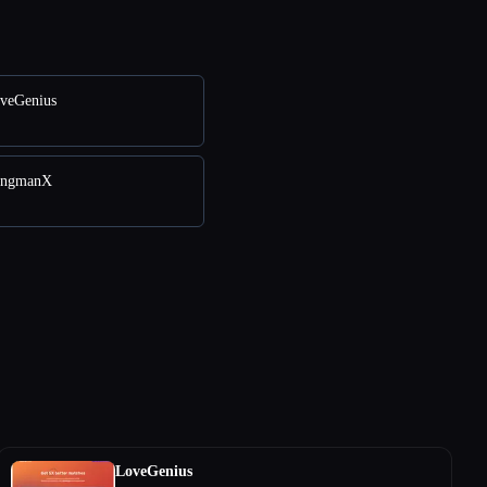
veGenius
ingmanX
LoveGenius