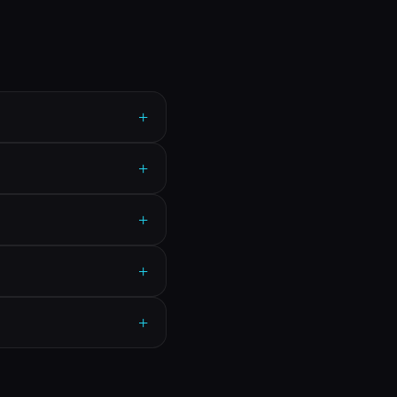
+
+
+
+
+