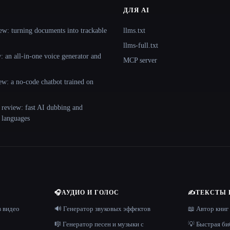
ДЛЯ AI
ew: turning documents into trackable
llms.txt
llms-full.txt
 an all-in-one voice generator and
MCP server
ew: a no-code chatbot trained on
 review: fast AI dubbing and
+ languages
🎧
АУДИО И ГОЛОС
✍️
ТЕКСТЫ 
в видео
🔊 Генератор звуковых эффектов
📖 Автор книг
🎼 Генератор песен и музыки с
💡 Быстрая би