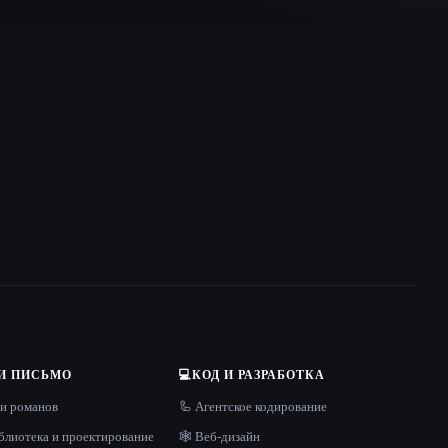
И ПИСЬМО
💻
КОД И РАЗРАБОТКА
 и романов
🦾 Агентское кодирование
блиотека и проектирование
🕸 Веб-дизайн