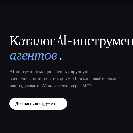
Каталог AI-инструме
That AI Collection
агентов
.
AI-инструменты, проверенные вручную и
распределённые по категориям. Просматривайте сами
или подключите AI-ассистента через MCP.
Добавить инструмент
→