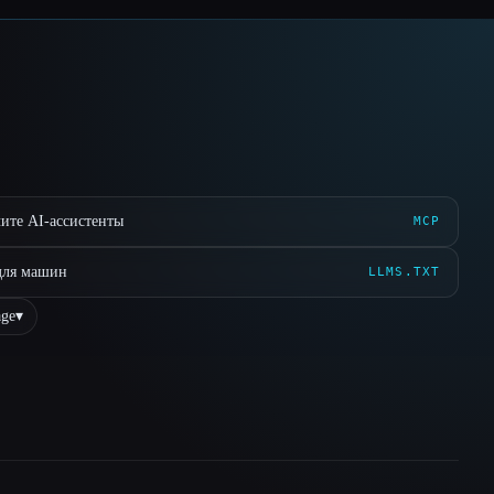
ите AI-ассистенты
MCP
для машин
LLMS.TXT
ge
▾