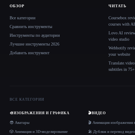
ОБЗОР
ЧИТАТЬ
Site navigation
Все категории
Coursebox revi
courses with AI
Сравнить инструменты
Lovo AI review:
Инструменты по аудитории
video studio
Лучшие инструменты 2026
Webbotify revi
Добавить инструмент
your website
Translate.video
subtitles in 75
ВСЕ КАТЕГОРИИ
🎨
ИЗОБРАЖЕНИЯ И ГРАФИКА
🎬
ВИДЕО
😎 Аватары
🎬 Анимация изображения 
🎲 Анимация и 3D-моделирование
🎤 Дубляж и перевод видео