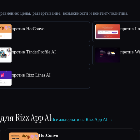
равнение: цены, развертывание, возможности и контент-политика.
против HotConvo
против Lo
против TinderProfile AI
против W
против Rizz Lines AI
 для
Rizz App AI
Все альтернативы Rizz App AI →
HotConvo