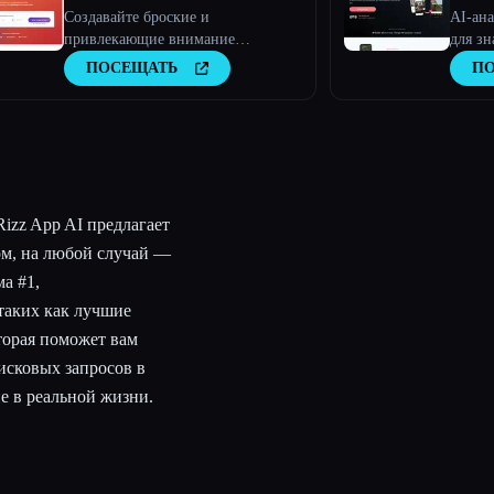
Создавайте броские и
AI-ан
привлекающие внимание
для зн
биографии знакомств и находите
фотос
ПОСЕЩАТЬ
П
лучшие совпадения в Tinder,
Bumble и других сервисах!
izz App AI предлагает
ом, на любой случай —
а #1,
таких как лучшие
торая поможет вам
исковых запросов в
ие в реальной жизни.