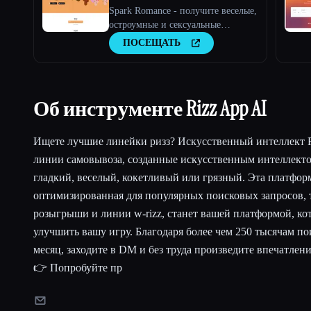
Spark Romance - получите веселые,
остроумные и сексуальные
предложения в чате для ваших
ПОСЕЩАТЬ
онлайн-знакомств.
Об инструменте Rizz App AI
Ищете лучшие линейки ризз? Искусственный интеллект R
линии самовывоза, созданные искусственным интеллект
гладкий, веселый, кокетливый или грязный. Эта платформ
оптимизированная для популярных поисковых запросов, 
розыгрыши и линии w-rizz, станет вашей платформой, ко
улучшить вашу игру. Благодаря более чем 250 тысячам по
месяц, заходите в DM и без труда произведите впечатлен
👉 Попробуйте пр