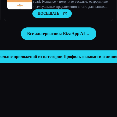
Spark Romance - получите веселые, остроумные
и сексуальные предложения в чате для ваших
онлайн-знакомств.
ПОСЕЩАТЬ
Все альтернативы Rizz App AI →
больше приложений из категории
Профиль знакомств и лини