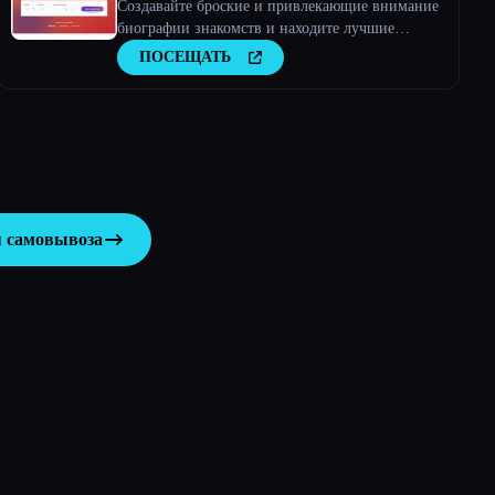
Создавайте броские и привлекающие внимание
биографии знакомств и находите лучшие
совпадения в Tinder, Bumble и других сервисах!
ПОСЕЩАТЬ
я самовывоза