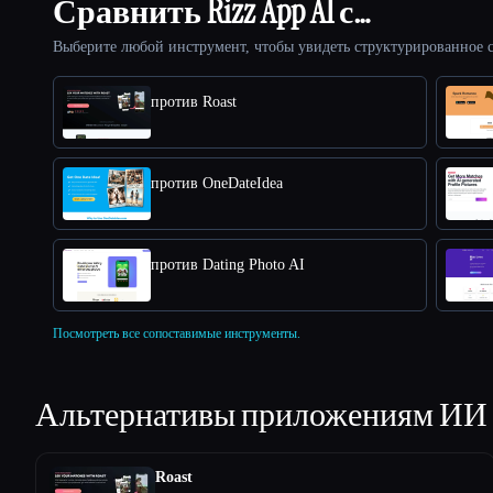
Сравнить Rizz App AI с…
Выберите любой инструмент, чтобы увидеть структурированное с
против Roast
против OneDateIdea
против Dating Photo AI
Посмотреть все сопоставимые инструменты.
Альтернативы приложениям ИИ
Roast