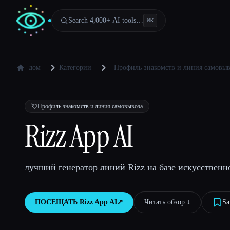
Search 4,000+ AI tools…
⌘
K
дом
Категории
Профиль знакомств и линия самовыв
💘
Профиль знакомств и линия самовывоза
Rizz App AI
лучший генератор линий Rizz на базе искусственн
ПОСЕЩАТЬ
Rizz App AI
↗︎
Читать обзор ↓︎
Sa