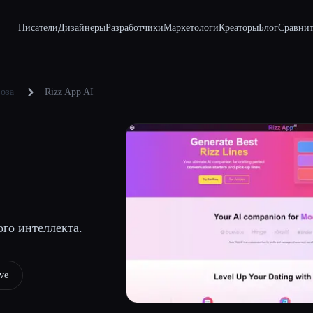
Писатели
Дизайнеры
Разработчики
Маркетологи
Креаторы
Блог
Сравнит
оза
Rizz App AI
ого интеллекта.
ve