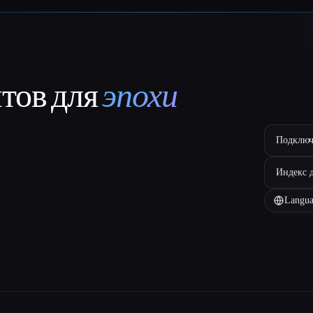
нтов для
эпохи
Подключ
Индекс 
Langua