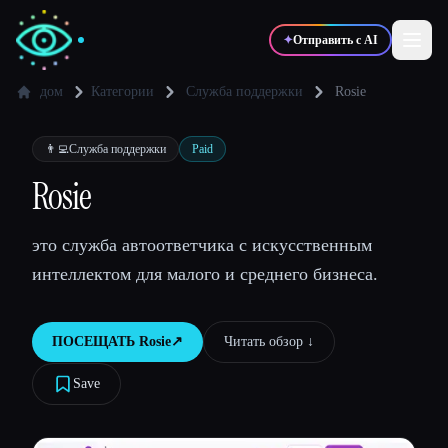
✦
Отправить с AI
дом
Категории
Служба поддержки
Rosie
✍️
🎨
Писатели
Дизайнеры
👨‍💻
Служба поддержки
Paid
Rosie
💻
📈
Разработчики
Маркетологи
это служба автоответчика с искусственным
интеллектом для малого и среднего бизнеса.
🎓
🎬
Студенты
Креаторы
ПОСЕЩАТЬ
Rosie
↗︎
Читать обзор ↓︎
Save
Блог
Сравнить инструменты