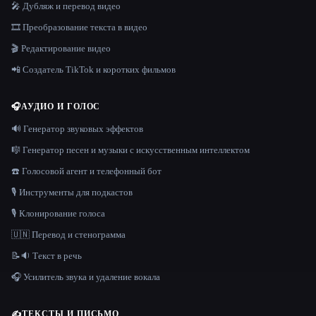
🎤 Дубляж и перевод видео
🎞️ Преобразование текста в видео
🎬 Редактирование видео
📲 Создатель TikTok и коротких фильмов
🎧
АУДИО И ГОЛОС
🔊 Генератор звуковых эффектов
🎼 Генератор песен и музыки с искусственным интеллектом
☎️ Голосовой агент и телефонный бот
🎙️ Инструменты для подкастов
🎙️ Клонирование голоса
🇺🇳 Перевод и стенограмма
📝🔉 Текст в речь
🎧 Усилитель звука и удаление вокала
✍️
ТЕКСТЫ И ПИСЬМО