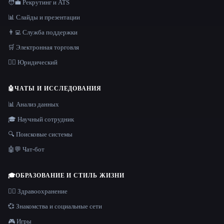
🧑‍💼 Рекрутинг и ATS
📊 Слайды и презентации
👨‍💻 Служба поддержки
🛒 Электронная торговля
👩‍⚖️ Юридический
🤖
ЧАТЫ И ИССЛЕДОВАНИЯ
📊 Анализ данных
🎓 Научный сотрудник
🔍 Поисковые системы
🤖💬 Чат-бот
🎓
ОБРАЗОВАНИЕ И СТИЛЬ ЖИЗНИ
👩‍⚕️ Здравоохранение
💞 Знакомства и социальные сети
🎮 Игры