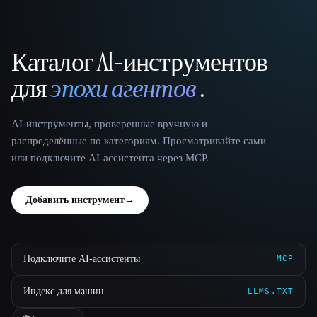
Каталог AI-инструментов
That AI Collection
для
эпохи агентов
.
AI-инструменты, проверенные вручную и
распределённые по категориям. Просматривайте сами
или подключите AI-ассистента через MCP.
Добавить инструмент
→
Подключите AI-ассистенты
MCP
Индекс для машин
LLMS.TXT