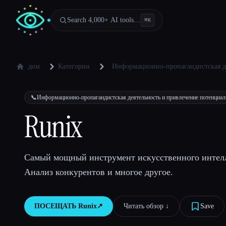
Search 4,000+ AI tools…
⌘
K
дом
Категории
Информационно-пропагандистская д
📞
Информационно-пропагандистская деятельность и привлечение потенциа
Runix
Самый мощный инструмент искусственного интелле
Анализ конкурентов и многое другое.
ПОСЕЩАТЬ
Runix
↗︎
Читать обзор ↓︎
Save