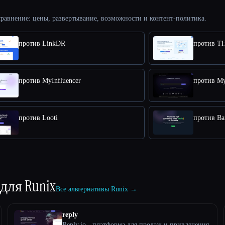
равнение: цены, развертывание, возможности и контент-политика.
против LinkDR
против MyInfluencer
против Looti
против Ba
 для
Runix
Все альтернативы Runix →
reply
Reply.io - платформа для продаж и привлечения