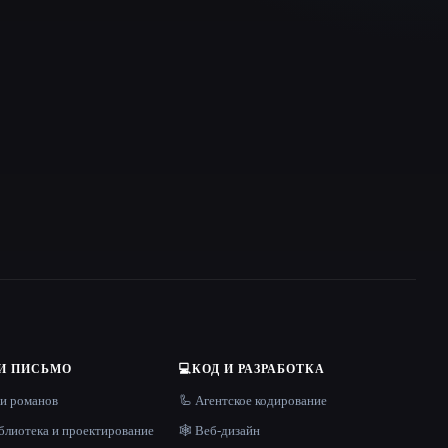
И ПИСЬМО
💻
КОД И РАЗРАБОТКА
 и романов
🦾 Агентское кодирование
блиотека и проектирование
🕸 Веб-дизайн