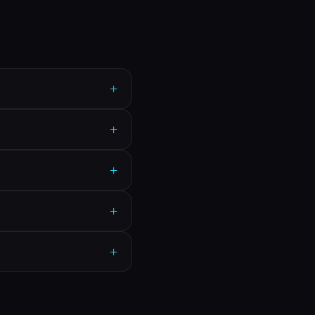
+
+
+
+
+