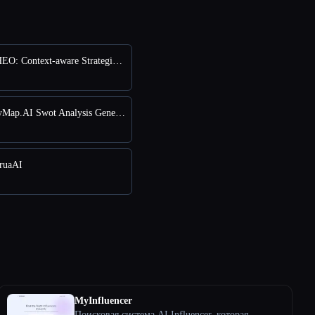
против THEO: Context-aware Strategic Co-Pilot
против MyMap.AI Swot Analysis Generator
ruaAI
MyInfluencer
Поисковая система AI Influencer, которая