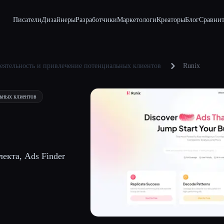
Писатели
Дизайнеры
Разработчики
Маркетологи
Креаторы
Блог
Сравнит
еятельность и привлечение потенциальных клиентов
Runix
льных клиентов
кта, Ads Finder