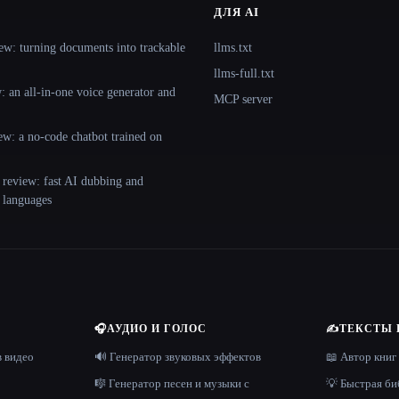
ДЛЯ AI
ew: turning documents into trackable
llms.txt
llms-full.txt
 an all-in-one voice generator and
MCP server
ew: a no-code chatbot trained on
 review: fast AI dubbing and
+ languages
🎧
АУДИО И ГОЛОС
✍️
ТЕКСТЫ 
в видео
🔊 Генератор звуковых эффектов
📖 Автор книг
🎼 Генератор песен и музыки с
💡 Быстрая би