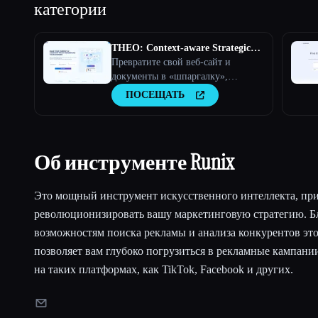
категории
THEO: Context-aware Strategic
Co-Pilot
Превратите свой веб-сайт и
документы в «шпаргалку»,
готовую к использованию
ПОСЕЩАТЬ
искусственного интеллекта, и ваш
помощник по искусственному
интеллекту станет стратегическим
партнером
Об инструменте Runix
Это мощный инструмент искусственного интеллекта, пр
революционизировать вашу маркетинговую стратегию. 
возможностям поиска рекламы и анализа конкурентов эт
позволяет вам глубоко погрузиться в рекламные кампани
на таких платформах, как TikTok, Facebook и других.