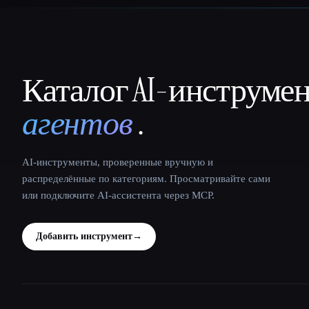
Каталог AI-инструме
That AI Collection
агентов
.
AI-инструменты, проверенные вручную и
распределённые по категориям. Просматривайте сами
или подключите AI-ассистента через MCP.
Добавить инструмент
→