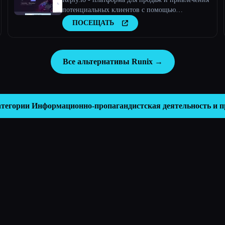
потенциальных клиентов с помощью
искусственного интеллекта
ПОСЕЩАТЬ
Все альтернативы Runix →
атегории
Информационно-пропагандистская деятельность и 