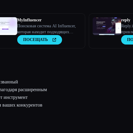
MyInfluencer
reply
Поисковая система AI Influencer,
Reply.
которая находит подходящих
привл
влиятельных лиц для любого
клиен
ПОСЕЩАТЬ
П
бизнеса
искусс
изванный
Благодаря расширенным
от инструмент
и ваших конкурентов