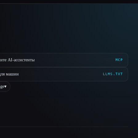
ите AI-ассистенты
MCP
для машин
LLMS.TXT
ge
▾