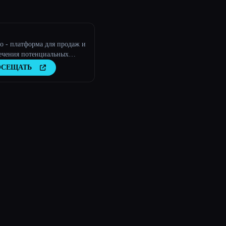
io - платформа для продаж и
ечения потенциальных
тов с помощью
ОСЕЩАТЬ
твенного интеллекта