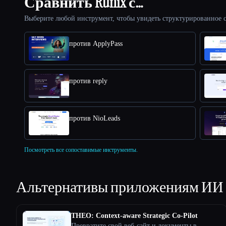
Сравнить Runix с…
Выберите любой инструмент, чтобы увидеть структурированное с
против ApplyPass
против reply
против NioLeads
Посмотреть все сопоставимые инструменты.
Альтернативы приложениям ИИ
THEO: Context-aware Strategic Co-Pilot
Превратите свой веб-сайт и документы в