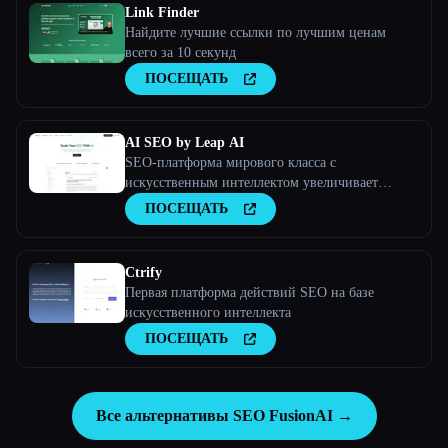
Link Finder
Найдите лучшие ссылки по лучшим ценам
всего за 10 секунд
ПОСЕЩАТЬ
AI SEO by Leap AI
SEO-платформа мирового класса с
искусственным интеллектом увеличивает
органический трафик и отражает голос вашего
ПОСЕЩАТЬ
бренда. Обеспечивает высококачественный и
безопасный контент для всех ваших
потребностей.
Ctrify
Первая платформа действий SEO на базе
искусственного интеллекта
ПОСЕЩАТЬ
Все альтернативы SEO FusionAI →