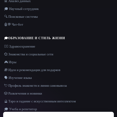
📊 Анализ данных
🎓 Научный сотрудник
🔍 Поисковые системы
🤖💬 Чат-бот
🎓
ОБРАЗОВАНИЕ И СТИЛЬ ЖИЗНИ
👩‍⚕️ Здравоохранение
💞 Знакомства и социальные сети
🎮 Игры
🎁 Идеи и рекомендации для подарков
🗣️ Изучение языка
💘 Профиль знакомств и линия самовывоза
🎲 Развлечения и новинки
🔮 Таро и гадание с искусственным интеллектом
🎓 Учеба и репетитор
ЯЗЫК