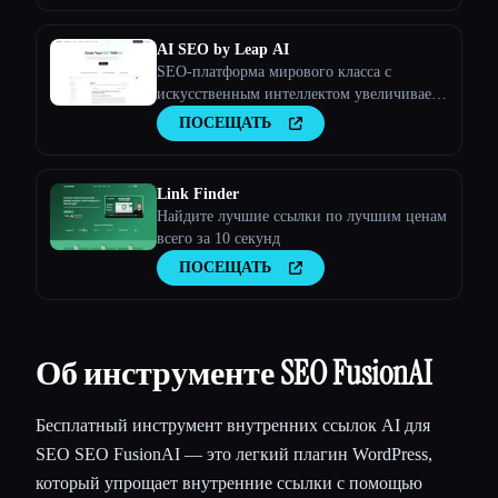
AI SEO by Leap AI
SEO-платформа мирового класса с
искусственным интеллектом увеличивает
органический трафик и отражает голос
ПОСЕЩАТЬ
вашего бренда. Обеспечивает
высококачественный и безопасный
контент для всех ваших потребностей.
Link Finder
Найдите лучшие ссылки по лучшим ценам
всего за 10 секунд
ПОСЕЩАТЬ
Об инструменте SEO FusionAI
Бесплатный инструмент внутренних ссылок AI для
SEO SEO FusionAI — это легкий плагин WordPress,
который упрощает внутренние ссылки с помощью