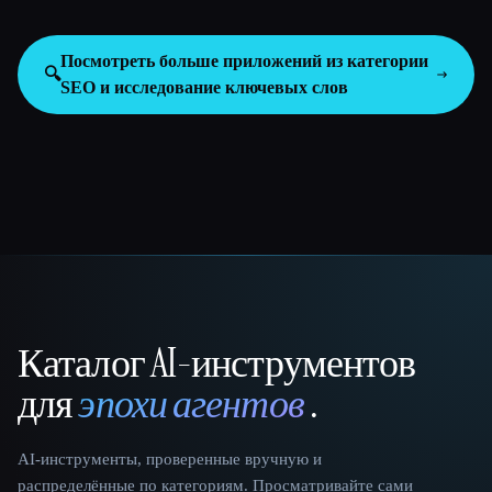
Посмотреть больше приложений из категории
🔍
SEO и исследование ключевых слов
Каталог AI-инструментов
That AI Collection
для
эпохи агентов
.
AI-инструменты, проверенные вручную и
распределённые по категориям. Просматривайте сами