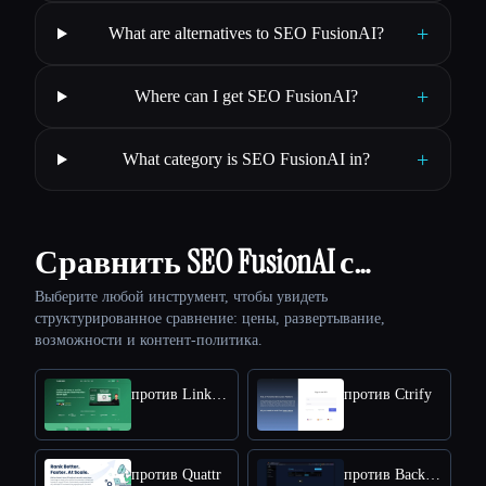
+
What are alternatives to SEO FusionAI?
+
Where can I get SEO FusionAI?
+
What category is SEO FusionAI in?
Сравнить SEO FusionAI с…
Выберите любой инструмент, чтобы увидеть
структурированное сравнение: цены, развертывание,
возможности и контент-политика.
против Link Finder
против Ctrify
против Quattr
против Backlink GPT