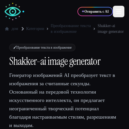
✦
Отправить с AI
Преобразование текста
Shakker-ai
дом
Категории
в изображение
image generator
✍️
🎨
Писатели
Дизайнеры
🖌️
Преобразование текста в изображение
Shakker-ai image generator
💻
📈
Разработчики
Маркетологи
Генератор изображений AI преобразует текст в
🎓
🎬
Студенты
Креаторы
изображения за считанные секунды.
Основанный на передовой технологии
искусственного интеллекта, он предлагает
неограниченный творческий потенциал
Блог
благодаря настраиваемым стилям, разрешениям
и выходам.
Сравнить инструменты