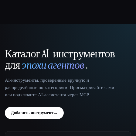
Каталог AI-инструментов
That AI Collection
для
эпохи агентов
.
AI-инструменты, проверенные вручную и
распределённые по категориям. Просматривайте сами
или подключите AI-ассистента через MCP.
Добавить инструмент
→