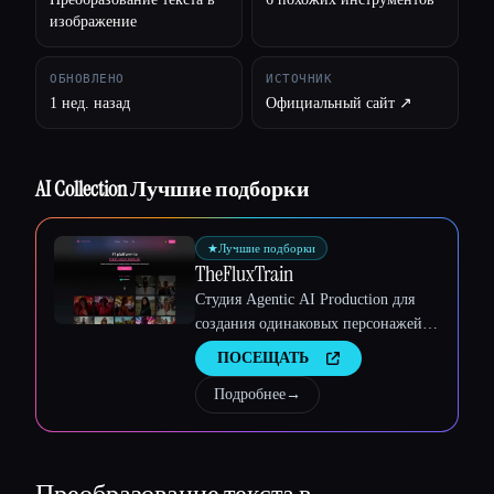
изображение
Esc
ОБНОВЛЕНО
ИСТОЧНИК
1 нед. назад
Официальный сайт ↗︎
AI Collection Лучшие подборки
★
Лучшие подборки
TheFluxTrain
Студия Agentic AI Production для
создания одинаковых персонажей,
рабочих процессов и видео
ПОСЕЩАТЬ
Подробнее
→
Преобразование текста в