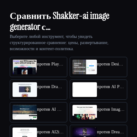
Сравнить Shakker-ai image
generator с…
Выберите любой инструмент, чтобы увидеть
структурированное сравнение: цены, развертывание,
возможности и контент-политика.
против Playground
против Designify
против DrawAnyone
против AI Picasso
против AI Wall Decor
против Imaginator
против AI2image
против Dreambooth