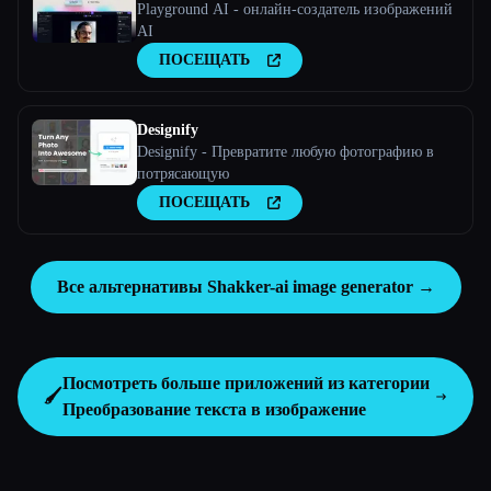
Playground AI - онлайн-создатель изображений
AI
ПОСЕЩАТЬ
Designify
Designify - Превратите любую фотографию в
потрясающую
ПОСЕЩАТЬ
Все альтернативы Shakker-ai image generator →
Посмотреть больше приложений из категории
🖌️
Преобразование текста в изображение