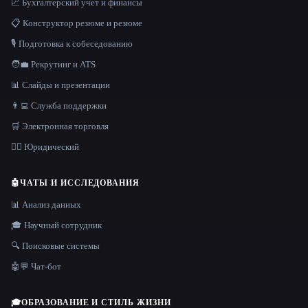
📈 Бухгалтерский учет и финансы
📋 Конструктор резюме и резюме
🎙️ Подготовка к собеседованию
🧑‍💼 Рекрутинг и ATS
📊 Слайды и презентации
👨‍💻 Служба поддержки
🛒 Электронная торговля
👩‍⚖️ Юридический
🤖
ЧАТЫ И ИССЛЕДОВАНИЯ
📊 Анализ данных
🎓 Научный сотрудник
🔍 Поисковые системы
🤖💬 Чат-бот
🎓
ОБРАЗОВАНИЕ И СТИЛЬ ЖИЗНИ