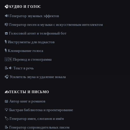
🎧
АУДИО И ГОЛОС
🔊 Генератор звуковых эффектов
🎼 Генератор песен и музыки с искусственным интеллектом
☎️ Голосовой агент и телефонный бот
🎙️ Инструменты для подкастов
🎙️ Клонирование голоса
🇺🇳 Перевод и стенограмма
📝🔉 Текст в речь
🎧 Усилитель звука и удаление вокала
✍️
ТЕКСТЫ И ПИСЬМО
📖 Автор книг и романов
💡 Быстрая библиотека и проектирование
🏷️ Генератор имен, слоганов и имён
📝 Генератор сопроводительных писем