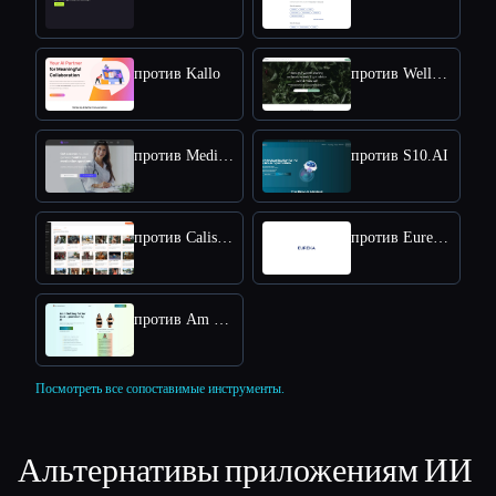
против Kallo
против Well Me Right
против Medidex Connect
против S10.AI
против Calisthenics Workout Plan
против Eureka Health
против Am I Getting Fatter Quiz
Посмотреть все сопоставимые инструменты.
Альтернативы приложениям ИИ