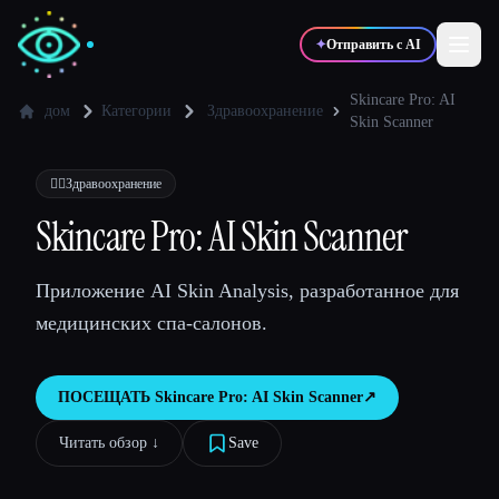
✦
Отправить с AI
Skincare Pro: AI
дом
Категории
Здравоохранение
Skin Scanner
✍️
🎨
Писатели
Дизайнеры
👩‍⚕️
Здравоохранение
Skincare Pro: AI Skin Scanner
💻
📈
Разработчики
Маркетологи
Приложение AI Skin Analysis, разработанное для
🎓
🎬
Студенты
Креаторы
медицинских спа-салонов.
ПОСЕЩАТЬ
Skincare Pro: AI Skin Scanner
↗︎
Блог
Читать обзор ↓︎
Save
Сравнить инструменты