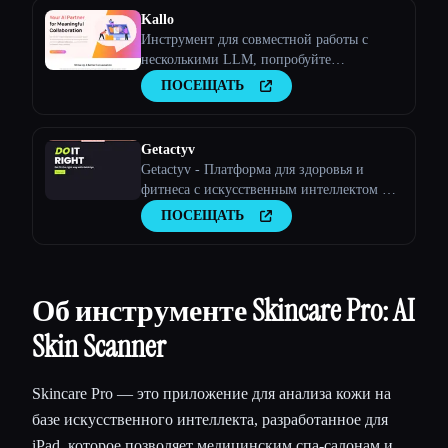
Kallo
Инструмент для совместной работы с
несколькими LLM, попробуйте
инструмент искусственного интеллекта
ПОСЕЩАТЬ
Getactyv
Getactyv - Платформа для здоровья и
фитнеса с искусственным интеллектом и
компьютерным зрением
ПОСЕЩАТЬ
Об инструменте Skincare Pro: AI
Skin Scanner
Skincare Pro — это приложение для анализа кожи на
базе искусственного интеллекта, разработанное для
iPad, которое позволяет медицинским спа-салонам и