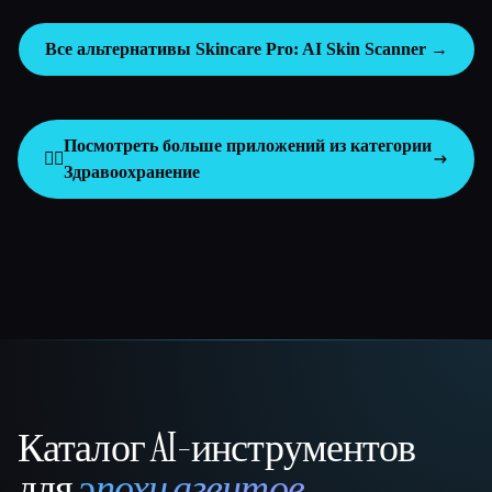
Все альтернативы Skincare Pro: AI Skin Scanner →
Посмотреть больше приложений из категории
👩‍⚕️
Здравоохранение
Каталог AI-инструментов
That AI Collection
для
эпохи агентов
.