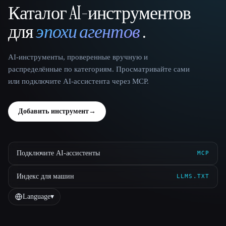
Каталог AI-инструментов
That AI Collection
для
эпохи агентов
.
AI-инструменты, проверенные вручную и
распределённые по категориям. Просматривайте сами
или подключите AI-ассистента через MCP.
Добавить инструмент
→
Подключите AI-ассистенты
MCP
Индекс для машин
LLMS.TXT
Language
▾