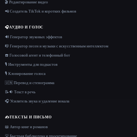
🎬 Редактирование видео
📲 Создатель TikTok и коротких фильмов
🎧
АУДИО И ГОЛОС
🔊 Генератор звуковых эффектов
🎼 Генератор песен и музыки с искусственным интеллектом
☎️ Голосовой агент и телефонный бот
🎙️ Инструменты для подкастов
🎙️ Клонирование голоса
🇺🇳 Перевод и стенограмма
📝🔉 Текст в речь
🎧 Усилитель звука и удаление вокала
✍️
ТЕКСТЫ И ПИСЬМО
📖 Автор книг и романов
💡 Быстрая библиотека и проектирование