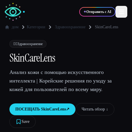
✦
Отправить с AI
дом
Категории
Здравоохранение
SkinCareLens
✍️
🎨
Писатели
Дизайнеры
👩‍⚕️
Здравоохранение
SkinCareLens
💻
📈
Разработчики
Маркетологи
Анализ кожи с помощью искусственного
интеллекта | Корейские решения по уходу за
🎓
🎬
Студенты
Креаторы
кожей для пользователей по всему миру.
ПОСЕЩАТЬ
SkinCareLens
↗︎
Читать обзор ↓︎
Блог
Save
Сравнить инструменты