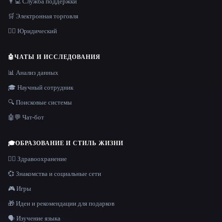
👨‍💻 Служба поддержки
🛒 Электронная торговля
👩‍⚖️ Юридический
🤖
ЧАТЫ И ИССЛЕДОВАНИЯ
📊 Анализ данных
🎓 Научный сотрудник
🔍 Поисковые системы
🤖💬 Чат-бот
🎓
ОБРАЗОВАНИЕ И СТИЛЬ ЖИЗНИ
👩‍⚕️ Здравоохранение
💞 Знакомства и социальные сети
🎮 Игры
🎁 Идеи и рекомендации для подарков
🗣️ Изучение языка