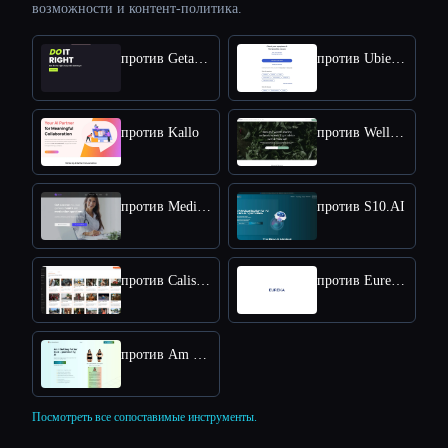
возможности и контент-политика.
против Getactyv
против Ubie AI Symptom Checker
против Kallo
против Well Me Right
против Medidex Connect
против S10.AI
против Calisthenics Workout Plan
против Eureka Health
против Am I Getting Fatter Quiz
Посмотреть все сопоставимые инструменты.