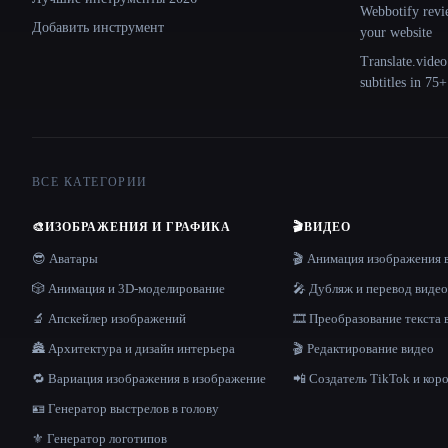
Webbotify revi
Добавить инструмент
your website
Translate.video
subtitles in 75
ВСЕ КАТЕГОРИИ
🎨
ИЗОБРАЖЕНИЯ И ГРАФИКА
🎬
ВИДЕО
😎 Аватары
🎬 Анимация изображения 
🎲 Анимация и 3D-моделирование
🎤 Дубляж и перевод видео
🔬 Апскейлер изображений
🎞️ Преобразование текста 
🏯 Архитектура и дизайн интерьера
🎬 Редактирование видео
🔁 Вариация изображения в изображение
📲 Создатель TikTok и кор
🪪 Генератор выстрелов в голову
⚜️ Генератор логотипов