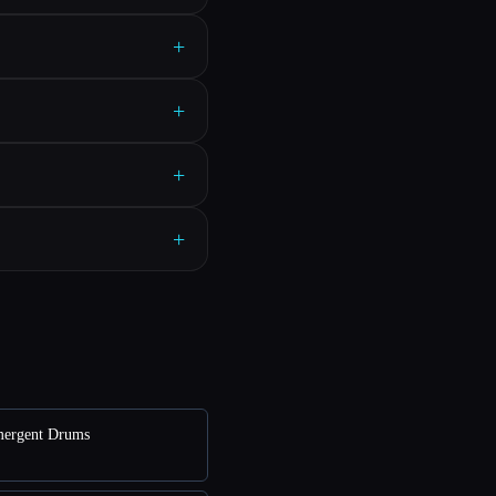
+
+
+
+
ergent Drums