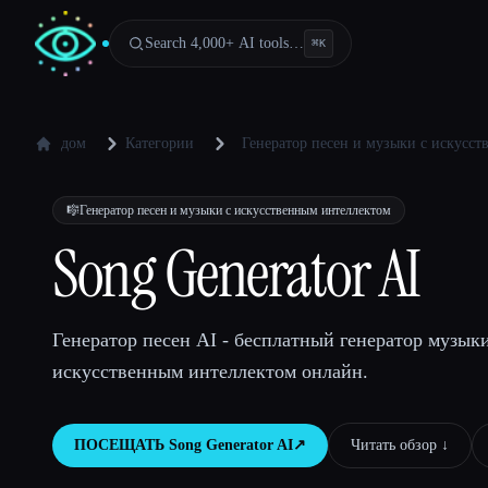
Search 4,000+ AI tools…
⌘
K
дом
Категории
Генератор песен и музыки с искусс
🎼
Генератор песен и музыки с искусственным интеллектом
Song Generator AI
Генератор песен AI - бесплатный генератор музыки
искусственным интеллектом онлайн.
ПОСЕЩАТЬ
Song Generator AI
↗︎
Читать обзор ↓︎