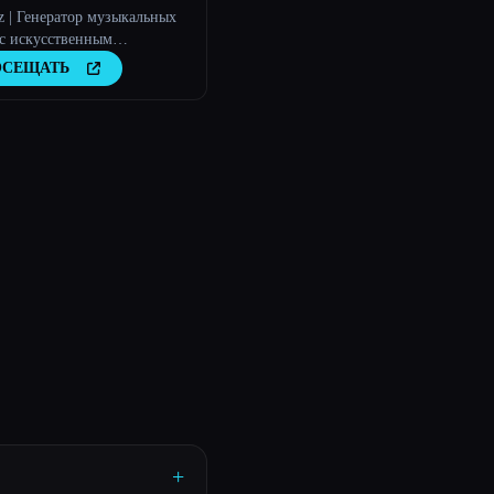
z | Генератор музыкальных
 с искусственным
лектом для музыкантов
ОСЕЩАТЬ
+