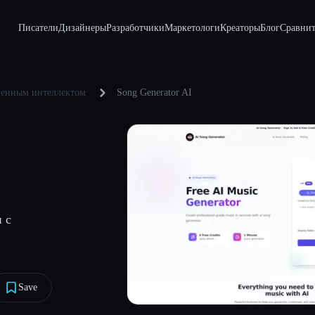
Писатели
Дизайнеры
Разработчики
Маркетологи
Креаторы
Блог
Сравнит
твенным интеллектом
Song Generator AI
 с
Save