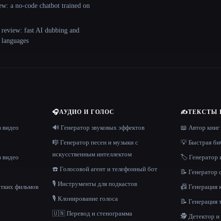
ew: a no-code chatbot trained on
 review: fast AI dubbing and
+ languages
🎧
АУДИО И ГОЛОС
✍️
ТЕКСТЫ 
в видео
🔊 Генератор звуковых эффектов
📖 Автор книг
🎼 Генератор песен и музыки с
💡 Быстрая би
искусственным интеллектом
в видео
🏷️ Генератор 
☎️ Голосовой агент и телефонный бот
📝 Генератор
🎙️ Инструменты для подкастов
отких фильмов
📠 Генерация 
🎙️ Клонирование голоса
📝 Генерация 
🇺🇳 Перевод и стенограмма
🕵️ Детектор 