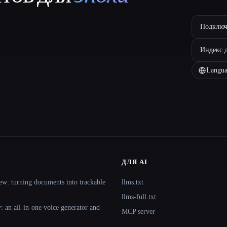
Подключ
Индекс 
Langua
ДЛЯ AI
ew: turning documents into trackable
llms.txt
llms-full.txt
 an all-in-one voice generator and
MCP server