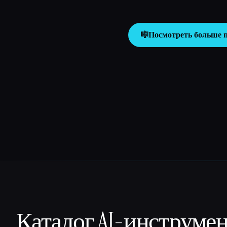
🎼
Посмотреть больше 
Каталог AI-инструме
That AI Collection