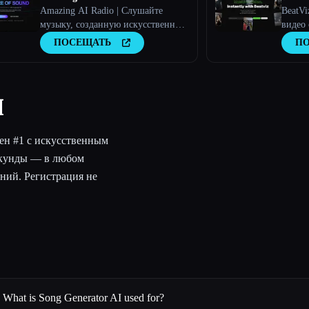
Amazing AI Radio | Слушайте
BeatVi
музыку, созданную искусственным
видео
интеллектом, находите новых
интел
ПОСЕЩАТЬ
П
исполнителей, изучайте чарты и
загружайте собственные треки на
Amazing AI Radio.
I
ен #1 с искусственным
секунды — в любом
ений. Регистрация не
What is Song Generator AI used for?