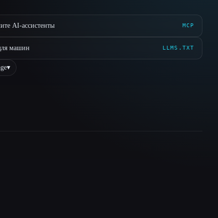
ите AI-ассистенты
MCP
для машин
LLMS.TXT
ge
▾