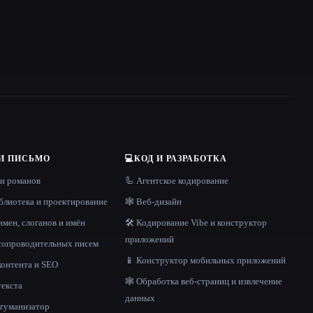
И ПИСЬМО
💻
КОД И РАЗРАБОТКА
 и романов
🦾 Агентское кодирование
блиотека и проектирование
🕸 Веб-дизайн
имен, слоганов и имён
🛠️ Кодирование Vibe и конструктор
приложений
 сопроводительных писем
📱 Конструктор мобильных приложений
контента и SEO
🕸️ Обработка веб-страниц и извлечение
текста
данных
и гуманизатор