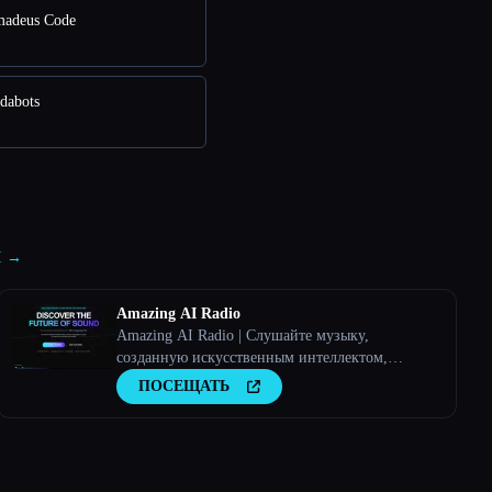
adeus Code
dabots
AI →
Amazing AI Radio
Amazing AI Radio | Слушайте музыку,
созданную искусственным интеллектом,
находите новых исполнителей, изучайте чарты
ПОСЕЩАТЬ
и загружайте собственные треки на Amazing AI
Radio.