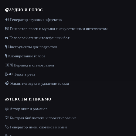
🎧
АУДИО И ГОЛОС
🔊 Генератор звуковых эффектов
🎼 Генератор песен и музыки с искусственным интеллектом
☎️ Голосовой агент и телефонный бот
🎙️ Инструменты для подкастов
🎙️ Клонирование голоса
🇺🇳 Перевод и стенограмма
📝🔉 Текст в речь
🎧 Усилитель звука и удаление вокала
✍️
ТЕКСТЫ И ПИСЬМО
📖 Автор книг и романов
💡 Быстрая библиотека и проектирование
🏷️ Генератор имен, слоганов и имён