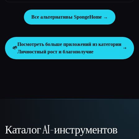
Все альтернативы SpongeHome →
Посмотреть больше приложений из категории
🌱
Личностный рост и благополучие
Каталог AI-инструментов
That AI Collection