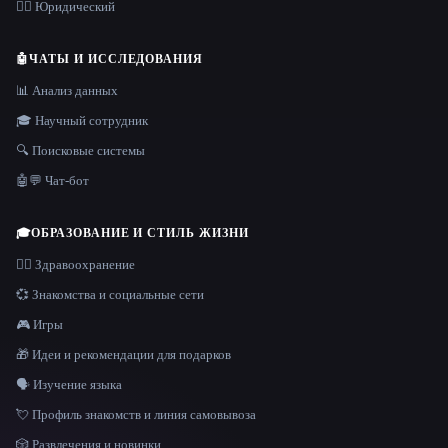
👩‍⚖️ Юридический
🤖
ЧАТЫ И ИССЛЕДОВАНИЯ
📊 Анализ данных
🎓 Научный сотрудник
🔍 Поисковые системы
🤖💬 Чат-бот
🎓
ОБРАЗОВАНИЕ И СТИЛЬ ЖИЗНИ
👩‍⚕️ Здравоохранение
💞 Знакомства и социальные сети
🎮 Игры
🎁 Идеи и рекомендации для подарков
🗣️ Изучение языка
💘 Профиль знакомств и линия самовывоза
🎲 Развлечения и новинки