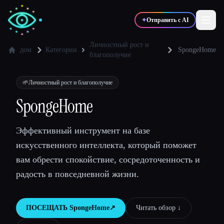
✦
Отправить с AI
Личностный рост и
дом
Категории
SpongeHome
благополучие
✍️
🎨
Писатели
Дизайнеры
🌱
Личностный рост и благополучие
SpongeHome
💻
📈
Разработчики
Маркетологи
Эффективный инструмент на базе
🎓
🎬
Студенты
Креаторы
искусственного интеллекта, который поможет
вам обрести спокойствие, сосредоточенность и
радость в повседневной жизни.
Блог
ПОСЕЩАТЬ
SpongeHome
↗︎
Читать обзор ↓︎
Сравнить инструменты