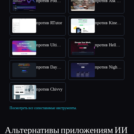
против Podwise
против Ask Poppy
против RTutor
против Kinestex
против Ultimate Skill Extractor by Further
против HelloScribe
против Daydrm
против Nightcap
против Chivvy
Посмотреть все сопоставимые инструменты.
Альтернативы приложениям ИИ