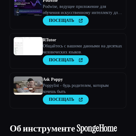
Podwise
Podwise, ведущее приложение для
обучения искусственному интеллекту для
слушателей подкастов.
ПОСЕЩАТЬ
RTutor
Общайтесь с вашими данными на десятках
человеческих языков.
ПОСЕЩАТЬ
Ask Poppy
Poppylist - будь родителем, которым
хочешь быть
ПОСЕЩАТЬ
Об инструменте SpongeHome