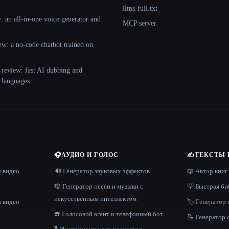
llms-full.txt
 an all-in-one voice generator and
MCP server
ew: a no-code chatbot trained on
 review: fast AI dubbing and
+ languages
🎧
АУДИО И ГОЛОС
✍️
ТЕКСТЫ 
в видео
🔊 Генератор звуковых эффектов
📖 Автор книг
🎼 Генератор песен и музыки с
💡 Быстрая би
искусственным интеллектом
в видео
🏷️ Генератор 
☎️ Голосовой агент и телефонный бот
📝 Генератор