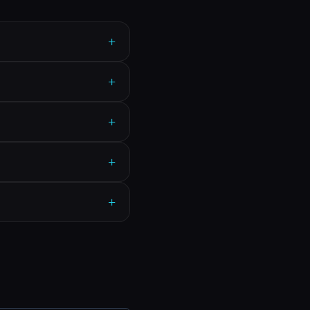
+
+
+
+
+