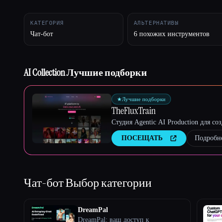
КАТЕГОРИЯ
АЛЬТЕРНАТИВЫ
Чат-бот
6 похожих инструментов
Esc
AI Collection Лучшие подборки
★
Лучшие подборки
TheFluxTrain
Студия Agentic AI Production для с
ПОСЕЩАТЬ
Подробн
Чат-бот
Выбор категории
DreamPal
DreamPal: ваш доступ к