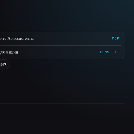
ите AI-ассистенты
MCP
для машин
LLMS.TXT
ge
▾