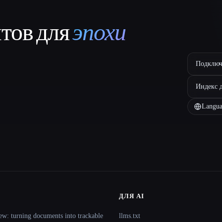
нтов для
эпохи
Подключ
Индекс 
Langua
ДЛЯ AI
ew: turning documents into trackable
llms.txt