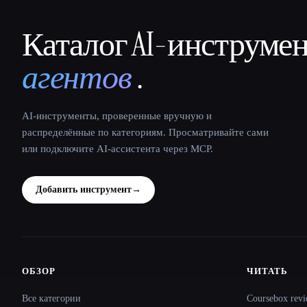
Каталог AI-инструме
That AI Collection
агентов
.
AI-инструменты, проверенные вручную и
распределённые по категориям. Просматривайте сами
или подключите AI-ассистента через MCP.
Добавить инструмент
→
ОБЗОР
ЧИТАТЬ
Site navigation
Все категории
Coursebox revi