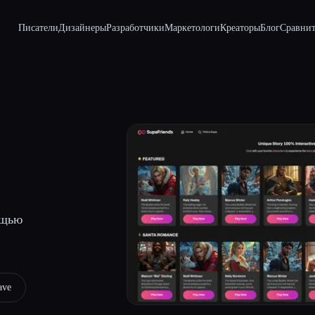
Писатели
Дизайнеры
Разработчики
Маркетологи
Креаторы
Блог
Сравнит
ощью
ave