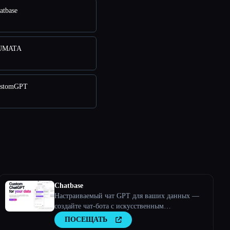
atbase
HUMATA
ustomGPT
Chatbase
Настраиваемый чат GPT для ваших данных —
создайте чат-бота с искусственным
интеллектом, обученного вашим данным
ПОСЕЩАТЬ