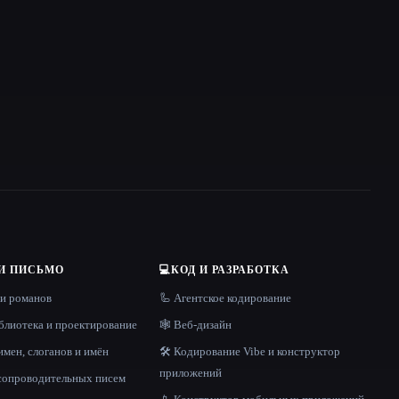
И ПИСЬМО
💻
КОД И РАЗРАБОТКА
 и романов
🦾 Агентское кодирование
блиотека и проектирование
🕸 Веб-дизайн
имен, слоганов и имён
🛠️ Кодирование Vibe и конструктор
приложений
 сопроводительных писем