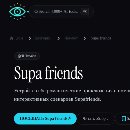
Search 4,000+ AI tools…
⌘
K
дом
Категории
Чат-бот
Supa friends
🤖💬
Чат-бот
Supa friends
Устройте себе романтические приключения с пом
интерактивных сценариев Supafriends.
ПОСЕЩАТЬ
Supa friends
↗︎
Читать обзор ↓︎
S