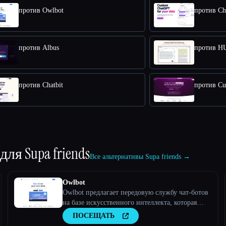
против Owlbot
против Ch
против Albus
против 
против Chatbit
против C
 для
Supa friends
Все альтернативы Supa friends →
Owlbot
Owlbot предлагает передовую службу чат-ботов
на базе искусственного интеллекта, которая
легко интегрируется с вашими данными и
ПОСЕЩАТЬ
мгновенно отвечает вам, вашим клиентам или