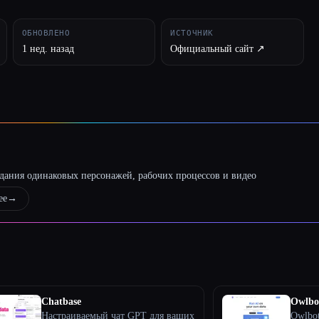
ОБНОВЛЕНО
ИСТОЧНИК
1 нед. назад
Официальный сайт ↗︎
оздания одинаковых персонажей, рабочих процессов и видео
ее
→
Chatbase
Owlbo
Настраиваемый чат GPT для ваших
Owlbot