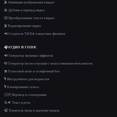
🎬 Анимация изображения в видео
🎤 Дубляж и перевод видео
🎞️ Преобразование текста в видео
🎬 Редактирование видео
📲 Создатель TikTok и коротких фильмов
🎧
АУДИО И ГОЛОС
🔊 Генератор звуковых эффектов
🎼 Генератор песен и музыки с искусственным интеллектом
☎️ Голосовой агент и телефонный бот
🎙️ Инструменты для подкастов
🎙️ Клонирование голоса
🇺🇳 Перевод и стенограмма
📝🔉 Текст в речь
🎧 Усилитель звука и удаление вокала