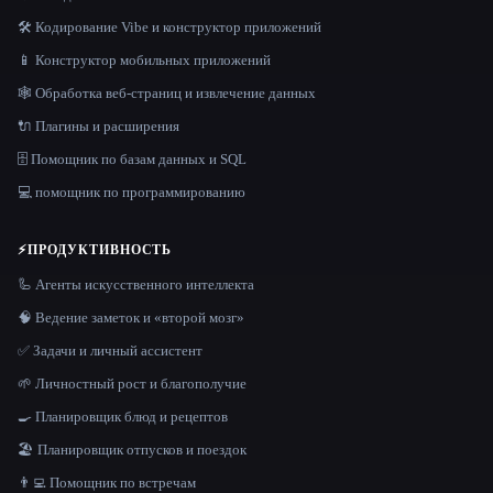
🛠️ Кодирование Vibe и конструктор приложений
📱 Конструктор мобильных приложений
🕸️ Обработка веб-страниц и извлечение данных
🔌 Плагины и расширения
🗄️ Помощник по базам данных и SQL
💻 помощник по программированию
⚡
ПРОДУКТИВНОСТЬ
🦾 Агенты искусственного интеллекта
🧠 Ведение заметок и «второй мозг»
✅ Задачи и личный ассистент
🌱 Личностный рост и благополучие
🍳 Планировщик блюд и рецептов
🏖 Планировщик отпусков и поездок
👨‍💻 Помощник по встречам