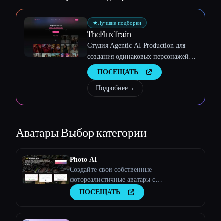
★
Лучшие подборки
TheFluxTrain
Студия Agentic AI Production для
создания одинаковых персонажей,
рабочих процессов и видео
ПОСЕЩАТЬ
Подробнее
→
Аватары
Выбор категории
Photo AI
Создайте свои собственные
фотореалистичные аватары с
искусственным интеллектом
ПОСЕЩАТЬ