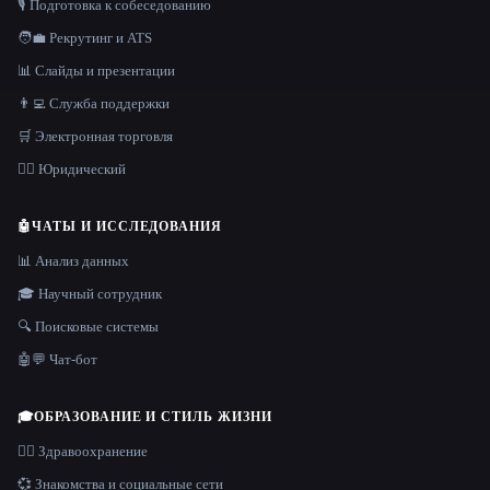
🎙️ Подготовка к собеседованию
🧑‍💼 Рекрутинг и ATS
📊 Слайды и презентации
👨‍💻 Служба поддержки
🛒 Электронная торговля
👩‍⚖️ Юридический
🤖
ЧАТЫ И ИССЛЕДОВАНИЯ
📊 Анализ данных
🎓 Научный сотрудник
🔍 Поисковые системы
🤖💬 Чат-бот
🎓
ОБРАЗОВАНИЕ И СТИЛЬ ЖИЗНИ
👩‍⚕️ Здравоохранение
💞 Знакомства и социальные сети