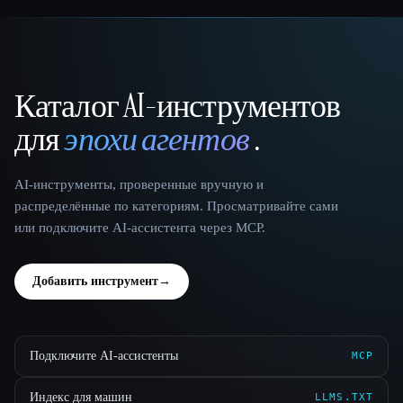
Каталог AI-инструментов
That AI Collection
для
эпохи агентов
.
AI-инструменты, проверенные вручную и
распределённые по категориям. Просматривайте сами
или подключите AI-ассистента через MCP.
Добавить инструмент
→
Подключите AI-ассистенты
MCP
Индекс для машин
LLMS.TXT