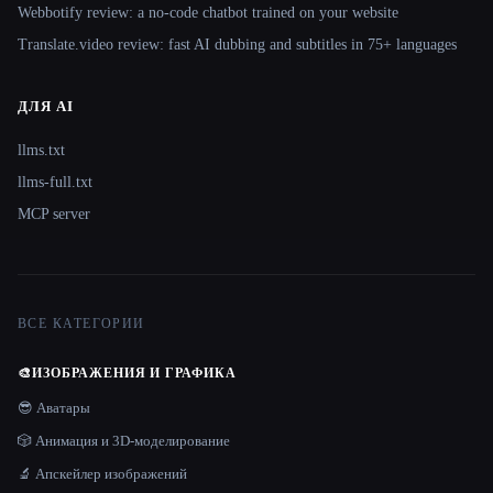
Webbotify review: a no-code chatbot trained on your website
Translate.video review: fast AI dubbing and subtitles in 75+ languages
ДЛЯ AI
llms.txt
llms-full.txt
MCP server
ВСЕ КАТЕГОРИИ
🎨
ИЗОБРАЖЕНИЯ И ГРАФИКА
😎 Аватары
🎲 Анимация и 3D-моделирование
🔬 Апскейлер изображений