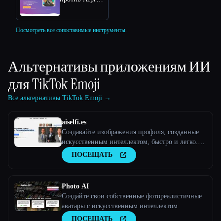
Посмотреть все сопоставимые инструменты.
Альтернативы приложениям ИИ
для
TikTok Emoji
Все альтернативы TikTok Emoji →
aiselfi.es
Создавайте изображения профиля, созданные
искусственным интеллектом, быстро и легко.
Используйте наш инструмент для создания
ПОСЕЩАТЬ
бесплатных персонализированных
изображений профиля с искусственным
интеллектом за считанные минуты. Попробуйте
Photo AI
→ aiselfi.es
Создайте свои собственные фотореалистичные
аватары с искусственным интеллектом
ПОСЕЩАТЬ