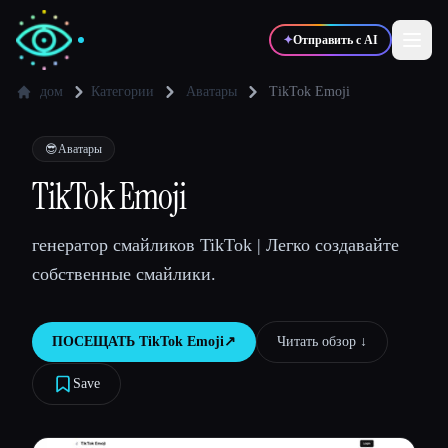
✦
Отправить с AI
дом
Категории
Аватары
TikTok Emoji
✍️
🎨
Писатели
Дизайнеры
😎
Аватары
TikTok Emoji
💻
📈
Разработчики
Маркетологи
генератор смайликов TikTok | Легко создавайте
собственные смайлики.
🎓
🎬
Студенты
Креаторы
ПОСЕЩАТЬ
TikTok Emoji
↗︎
Читать обзор ↓︎
Save
Блог
Сравнить инструменты