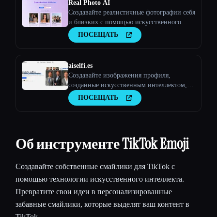
Real Photo AI
Создавайте реалистичные фотографии себя
и близких с помощью искусственного
интеллекта
ПОСЕЩАТЬ
aiselfi.es
Создавайте изображения профиля,
созданные искусственным интеллектом,
быстро и легко. Используйте наш
ПОСЕЩАТЬ
инструмент для создания бесплатных
персонализированных изображений
профиля с искусственным интеллектом за
считанные минуты. Попробуйте →
Об инструменте TikTok Emoji
aiselfi.es
Создавайте собственные смайлики для TikTok с
помощью технологии искусственного интеллекта.
Превратите свои идеи в персонализированные
забавные смайлики, которые выделят ваш контент в
TikTok.