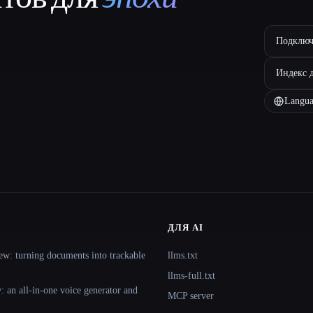
Подключ
Индекс 
Langua
ДЛЯ AI
ew: turning documents into trackable
llms.txt
llms-full.txt
 an all-in-one voice generator and
MCP server