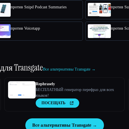
против Snipd Podcast Summaries
против Su
против Voicetapp
против Sc
 для
Transgate
Все альтернативы Transgate →
Rephrasely
БЕСПЛАТНЫЙ генератор перефраз для всех
языков!
ПОСЕЩАТЬ
Все альтернативы Transgate →