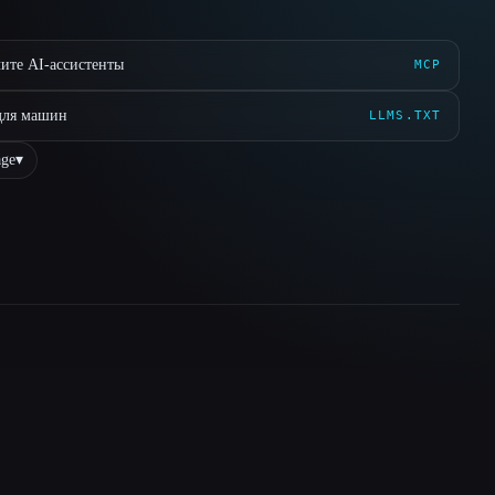
ите AI-ассистенты
MCP
для машин
LLMS.TXT
ge
▾