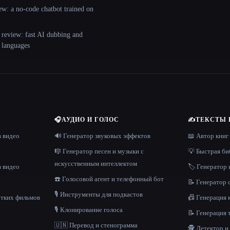
ew: a no-code chatbot trained on
 review: fast AI dubbing and
+ languages
🎧
АУДИО И ГОЛОС
✍️
ТЕКСТЫ 
в видео
🔊 Генератор звуковых эффектов
📖 Автор книг
🎼 Генератор песен и музыки с
💡 Быстрая би
искусственным интеллектом
в видео
🏷️ Генератор 
☎️ Голосовой агент и телефонный бот
📝 Генератор
🎙️ Инструменты для подкастов
отких фильмов
📠 Генерация 
🎙️ Клонирование голоса
📝 Генерация 
🇺🇳 Перевод и стенограмма
🕵️ Детектор 