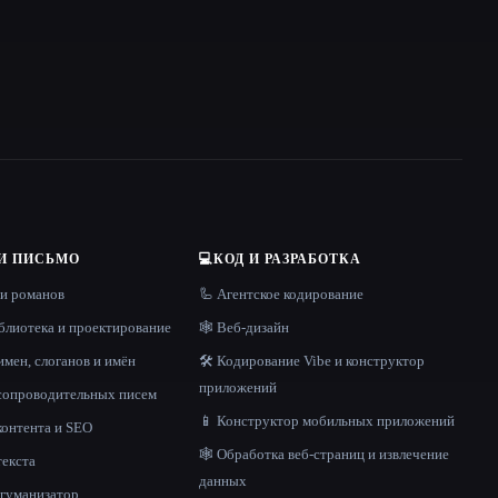
И ПИСЬМО
💻
КОД И РАЗРАБОТКА
 и романов
🦾 Агентское кодирование
блиотека и проектирование
🕸 Веб-дизайн
имен, слоганов и имён
🛠️ Кодирование Vibe и конструктор
приложений
 сопроводительных писем
📱 Конструктор мобильных приложений
контента и SEO
🕸️ Обработка веб-страниц и извлечение
текста
данных
и гуманизатор