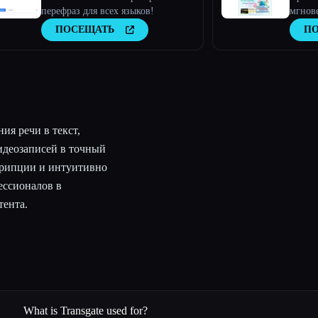
перефраз для всех языков!
мгнов
ПОСЕЩАТЬ
П
ия речи в текст,
видеозаписей в точный
скрипции и интуитивно
ессионалов в
тента.
What is Transgate used for?