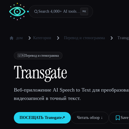
Search 4,000+ AI tools…
⌘
K
дом
Категории
Перевод и стенограмма
Transg
🇺🇳
Перевод и стенограмма
Transgate
Веб-приложение AI Speech to Text для преобразова
видеозаписей в точный текст.
ПОСЕЩАТЬ
Transgate
↗︎
Читать обзор ↓︎
Save