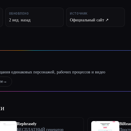
ОБНОВЛЕНО
ИСТОЧНИК
2 нед. назад
Официальный сайт ↗︎
оздания одинаковых персонажей, рабочих процессов и видео
ее
→
ии
Rephrasely
BiRea
БЕСПЛАТНЫЙ генератор
Прост