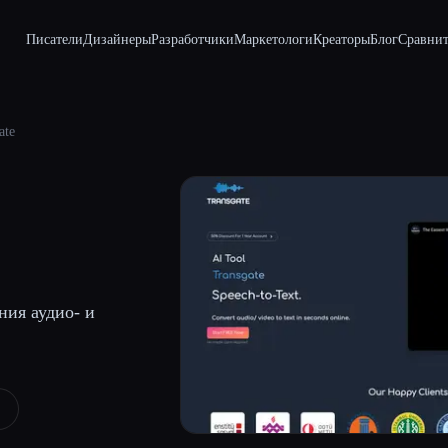
Писатели
Дизайнеры
Разработчики
Маркетологи
Креаторы
Блог
Сравнит
ate
ния аудио- и