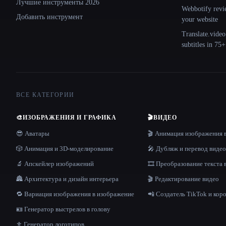
Лучшие инструменты 2026
Webbotify revi
Добавить инструмент
your website
Translate.video
subtitles in 75
ВСЕ КАТЕГОРИИ
🎨
ИЗОБРАЖЕНИЯ И ГРАФИКА
🎬
ВИДЕО
😎 Аватары
🎬 Анимация изображения 
🎲 Анимация и 3D-моделирование
🎤 Дубляж и перевод видео
🔬 Апскейлер изображений
🎞️ Преобразование текста 
🏯 Архитектура и дизайн интерьера
🎬 Редактирование видео
🔁 Вариация изображения в изображение
📲 Создатель TikTok и кор
🪪 Генератор выстрелов в голову
⚜️ Генератор логотипов