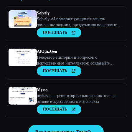
Solvely
Solvely AI помогает учащимся решать
домашние задания, предоставляя пошаговые
объяснения по таким предметам, как
ПОСЕЩАТЬ
математика, естественные науки, гуманитарные
науки и экономика, что упрощает и повышает
эффективность обучения.
AIQuizGen
Генератор викторин и вопросов с
искусственным интеллектом: создавайте
разнообразные высококачественные тесты за
ПОСЕЩАТЬ
считанные минуты. Наш генератор викторин с
искусственным интеллектом обеспечивает
последовательные, персонализированные и
Myess
безошибочные оценки, п
myEssai — репетитор по написанию эссе на
основе искусственного интеллекта
ПОСЕЩАТЬ
Все альтернативы TurinQ →