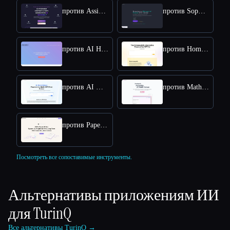
против AssignmentGPT AI
против SopCreator
против AI Homework Helper - Apex Vision AI
против Homeworkify.im : Master Homework with GPT-4o
против AI Math Solver Powered by Math GPT Free Online
против Math AI
против PaperGen
Посмотреть все сопоставимые инструменты.
Альтернативы приложениям ИИ
для
TurinQ
Все альтернативы TurinQ →