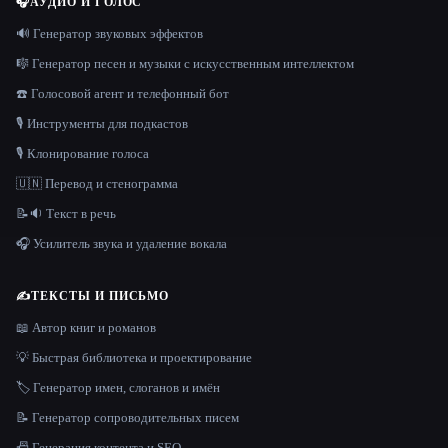
🎧
АУДИО И ГОЛОС
🔊 Генератор звуковых эффектов
🎼 Генератор песен и музыки с искусственным интеллектом
☎️ Голосовой агент и телефонный бот
🎙️ Инструменты для подкастов
🎙️ Клонирование голоса
🇺🇳 Перевод и стенограмма
📝🔉 Текст в речь
🎧 Усилитель звука и удаление вокала
✍️
ТЕКСТЫ И ПИСЬМО
📖 Автор книг и романов
💡 Быстрая библиотека и проектирование
🏷️ Генератор имен, слоганов и имён
📝 Генератор сопроводительных писем
📠 Генерация контента и SEO