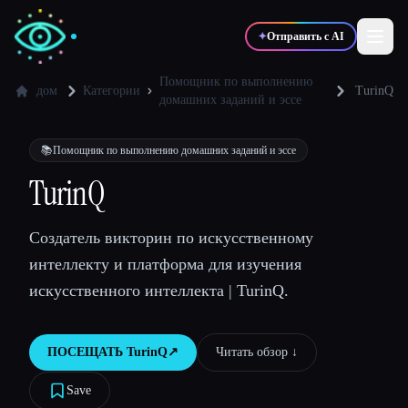
✦
Отправить с AI
Помощник по выполнению
дом
Категории
TurinQ
домашних заданий и эссе
✍️
🎨
Писатели
Дизайнеры
📚
Помощник по выполнению домашних заданий и эссе
TurinQ
💻
📈
Разработчики
Маркетологи
Создатель викторин по искусственному
🎓
🎬
Студенты
Креаторы
интеллекту и платформа для изучения
искусственного интеллекта | TurinQ.
ПОСЕЩАТЬ
TurinQ
↗︎
Читать обзор ↓︎
Блог
Save
Сравнить инструменты