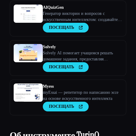
AIQuizGen
Генератор викторин и вопросов с
искусственным интеллектом: создавайте
разнообразные высококачественные тесты
ПОСЕЩАТЬ
за считанные минуты. Наш генератор
викторин с искусственным интеллектом
обеспечивает последовательные,
Solvely
персонализированные и безошибочные
Solvely AI помогает учащимся решать
оценки, п
домашние задания, предоставляя
пошаговые объяснения по таким
ПОСЕЩАТЬ
предметам, как математика, естественные
науки, гуманитарные науки и экономика,
что упрощает и повышает эффективность
Myess
обучения.
myEssai — репетитор по написанию эссе
на основе искусственного интеллекта
ПОСЕЩАТЬ
Об инструменте TurinQ