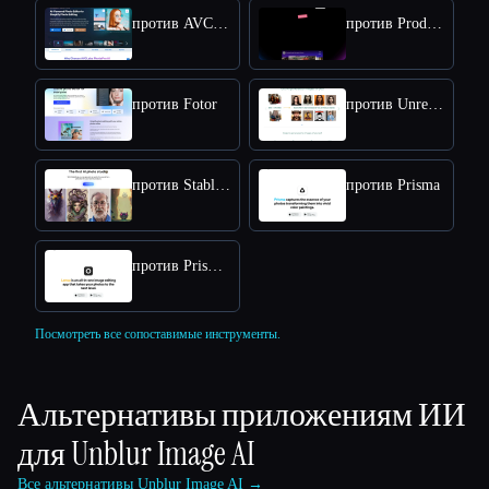
против AVCLabs PhotoPro AI
против ProductScope AI
против Fotor
против Unrealme
против Stabledojo
против Prisma
против Prisma Lensa
Посмотреть все сопоставимые инструменты.
Альтернативы приложениям ИИ
для
Unblur Image AI
Все альтернативы Unblur Image AI →