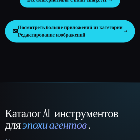
Посмотреть больше приложений из категории
🖼️
Редактирование изображений
Каталог AI-инструментов
That AI Collection
для
эпохи агентов
.