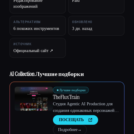
Редактирование
Paid
изображений
АЛЬТЕРНАТИВЫ
ОБНОВЛЕНО
6 похожих инструментов
3 дн. назад
Esc
ИСТОЧНИК
Официальный сайт ↗︎
AI Collection Лучшие подборки
★
Лучшие подборки
TheFluxTrain
Студия Agentic AI Production для
создания одинаковых персонажей,
рабочих процессов и видео
ПОСЕЩАТЬ
Подробнее
→