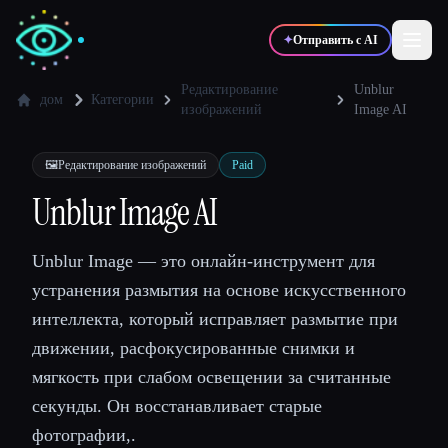
✦
Отправить с AI
Редактирование
Unblur
дом
Категории
изображений
Image AI
✍️
🎨
Писатели
Дизайнеры
🖼️
Редактирование изображений
Paid
Unblur Image AI
💻
📈
Разработчики
Маркетологи
Unblur Image — это онлайн-инструмент для
🎓
🎬
Студенты
Креаторы
устранения размытия на основе искусственного
интеллекта, который исправляет размытие при
движении, расфокусированные снимки и
мягкость при слабом освещении за считанные
Блог
секунды. Он восстанавливает старые
фотографии,.
Сравнить инструменты