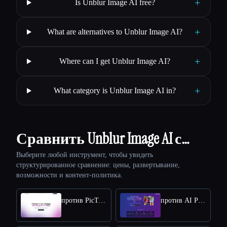
+
Is Unblur Image AI free?
+
What are alternatives to Unblur Image AI?
+
Where can I get Unblur Image AI?
+
What category is Unblur Image AI in?
Сравнить Unblur Image AI с…
Выберите любой инструмент, чтобы увидеть
структурированное сравнение: цены, развертывание,
возможности и контент-политика.
против PicTools.AI
против AI Photos Editor