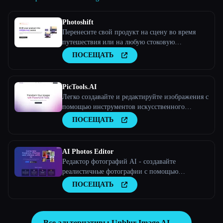
Photoshift
Перенесите свой продукт на сцену во время
путешествия или на любую стоковую
фотографию
ПОСЕЩАТЬ
PicTools.AI
Легко создавайте и редактируйте изображения с
помощью инструментов искусственного
интеллекта
ПОСЕЩАТЬ
AI Photos Editor
Редактор фотографий AI - создавайте
реалистичные фотографии с помощью
искусственного интеллекта
ПОСЕЩАТЬ
Все альтернативы Unblur Image AI →