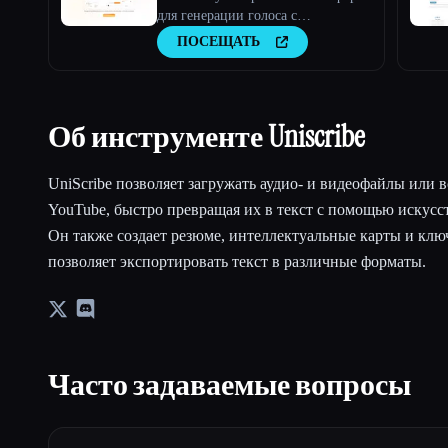
для генерации голоса с
искусственным интеллектом |
ПОСЕЩАТЬ
Преобразование текста в речь и
клонирование голоса
Об инструменте Uniscribe
UniScribe позволяет загружать аудио- и видеофайлы или 
YouTube, быстро превращая их в текст с помощью искусс
Он также создает резюме, интеллектуальные карты и клю
позволяет экспортировать текст в различные форматы.
Часто задаваемые вопросы