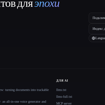
нтов для
эпохи
Подключ
Индекс 
Langua
ДЛЯ AI
ew: turning documents into trackable
llms.txt
llms-full.txt
 an all-in-one voice generator and
MCP server