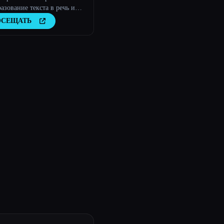
азование текста в речь и
рование голоса
ОСЕЩАТЬ