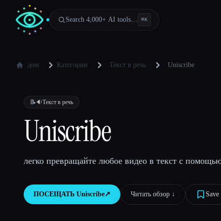
Search 4,000+ AI tools…
⌘
K
дом
Категории
Текст в речь
Uniscribe
📝🔉
Текст в речь
Uniscribe
легко превращайте любое видео в текст с помощью 
ПОСЕЩАТЬ
Uniscribe
↗︎
Читать обзор ↓︎
Save