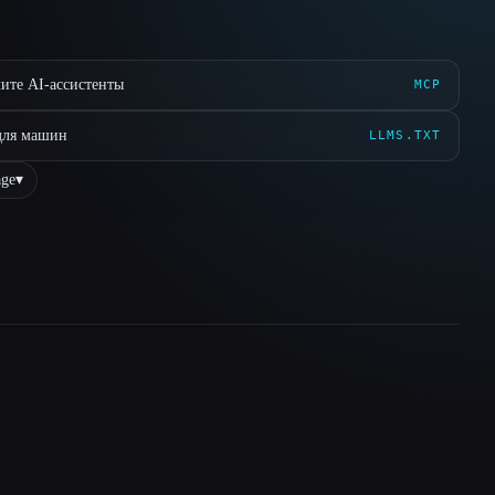
ите AI-ассистенты
MCP
для машин
LLMS.TXT
ge
▾