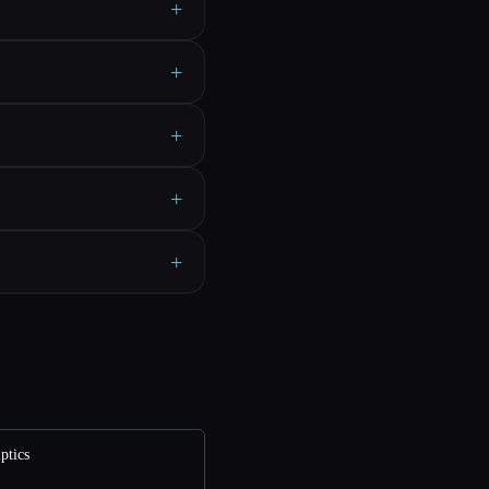
+
+
+
+
+
ptics