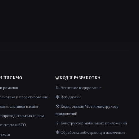
И ПИСЬМО
💻
КОД И РАЗРАБОТКА
 и романов
🦾 Агентское кодирование
блиотека и проектирование
🕸 Веб-дизайн
имен, слоганов и имён
🛠️ Кодирование Vibe и конструктор
приложений
 сопроводительных писем
📱 Конструктор мобильных приложений
контента и SEO
🕸️ Обработка веб-страниц и извлечение
текста