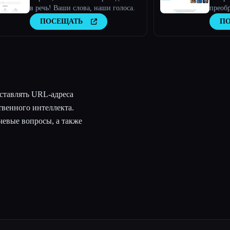
в речь! Ваши слова, наши голоса.
преобр
клони
ПОСЕЩАТЬ
П
вставлять URL-адреса
твенного интеллекта.
чевые вопросы, а также