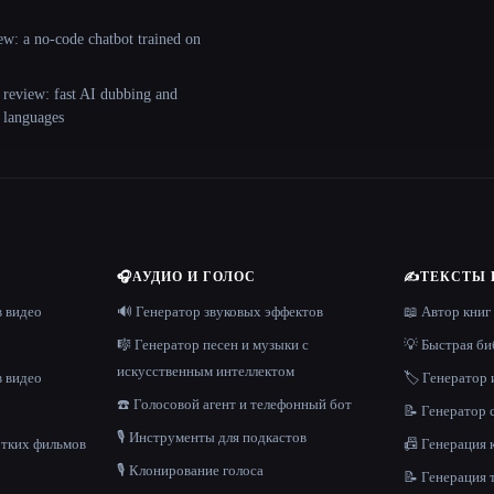
ew: a no-code chatbot trained on
 review: fast AI dubbing and
+ languages
🎧
АУДИО И ГОЛОС
✍️
ТЕКСТЫ 
в видео
🔊 Генератор звуковых эффектов
📖 Автор книг
🎼 Генератор песен и музыки с
💡 Быстрая би
искусственным интеллектом
в видео
🏷️ Генератор 
☎️ Голосовой агент и телефонный бот
📝 Генератор
🎙️ Инструменты для подкастов
отких фильмов
📠 Генерация 
🎙️ Клонирование голоса
📝 Генерация 