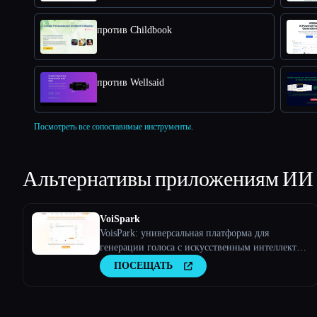
против Childbook
против Wellsaid
Посмотреть все сопоставимые инструменты.
Альтернативы приложениям ИИ
VoiSpark
VoisPark: универсальная платформа для
генерации голоса с искусственным интеллектом
| Преобразование текста в речь и клонирование
ПОСЕЩАТЬ
голоса