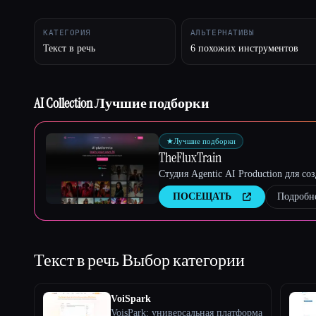
КАТЕГОРИЯ
АЛЬТЕРНАТИВЫ
Текст в речь
6 похожих инструментов
Esc
AI Collection Лучшие подборки
★
Лучшие подборки
TheFluxTrain
Студия Agentic AI Production для с
ПОСЕЩАТЬ
Подробн
Текст в речь
Выбор категории
VoiSpark
VoisPark: универсальная платформа