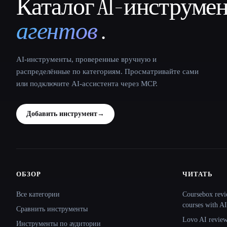
Каталог AI-инструме
That AI Collection
агентов
.
AI-инструменты, проверенные вручную и
распределённые по категориям. Просматривайте сами
или подключите AI-ассистента через MCP.
Добавить инструмент
→
ОБЗОР
ЧИТАТЬ
Site navigation
Все категории
Coursebox revi
courses with AI
Сравнить инструменты
Lovo AI review:
Инструменты по аудитории