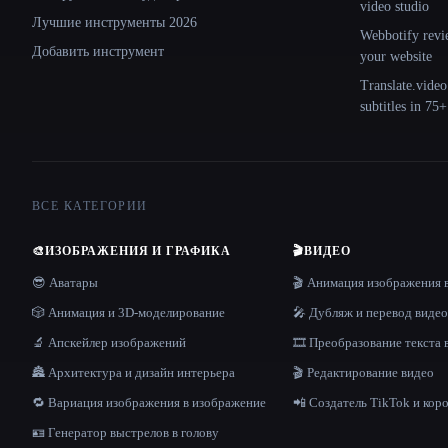
video studio
Лучшие инструменты 2026
Webbotify revi
Добавить инструмент
your website
Translate.video
subtitles in 75
ВСЕ КАТЕГОРИИ
🎨
ИЗОБРАЖЕНИЯ И ГРАФИКА
🎬
ВИДЕО
😎 Аватары
🎬 Анимация изображения 
🎲 Анимация и 3D-моделирование
🎤 Дубляж и перевод видео
🔬 Апскейлер изображений
🎞️ Преобразование текста 
🏯 Архитектура и дизайн интерьера
🎬 Редактирование видео
🔁 Вариация изображения в изображение
📲 Создатель TikTok и кор
🪪 Генератор выстрелов в голову