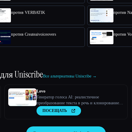
против VERBATIK
против Na
против Createaivoiceovers
против Vo
 для
Uniscribe
Все альтернативы Uniscribe →
Lovo
Генератор голоса AI: реалистичное
преобразование текста в речь и клонирование
голоса
ПОСЕЩАТЬ