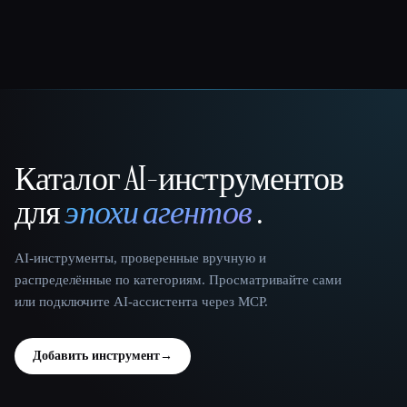
Каталог AI-инструментов
That AI Collection
для
эпохи агентов
.
AI-инструменты, проверенные вручную и
распределённые по категориям. Просматривайте сами
или подключите AI-ассистента через MCP.
Добавить инструмент
→