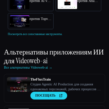
против AI video editor
против Atlabs AI
против Topview AI URL to Video
Посмотреть все сопоставимые инструменты.
Альтернативы приложениям ИИ
для
Videoweb-ai
Все альтернативы Videoweb-ai →
TheFluxTrain
Студия Agentic AI Production для создания
одинаковых персонажей, рабочих процессов и
видео
ПОСЕЩАТЬ