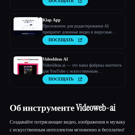
ПОСЕЩАТЬ
Klap App
Приложение для редактирования AI
превратит длинные видео в вирусные
клипы
ПОСЕЩАТЬ
VideoIdeas AI
VideoIdeas.ai — это ваша фабрика контента
для YouTube с искусственным
интеллектом. Создавайте полезные для
ПОСЕЩАТЬ
вирусов сценарии, свежие идеи для видео
и интересный контент за считанные
минуты.
Об инструменте Videoweb-ai
Создавайте потрясающие видео, изображения и музыку
с искусственным интеллектом мгновенно и бесплатно!