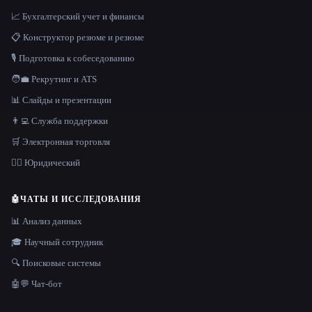
📈 Бухгалтерский учет и финансы
📋 Конструктор резюме и резюме
🎙️ Подготовка к собеседованию
🧑‍💼 Рекрутинг и ATS
📊 Слайды и презентации
👨‍💻 Служба поддержки
🛒 Электронная торговля
👩‍⚖️ Юридический
🤖
ЧАТЫ И ИССЛЕДОВАНИЯ
📊 Анализ данных
🎓 Научный сотрудник
🔍 Поисковые системы
🤖💬 Чат-бот