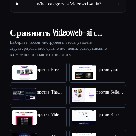
+
What category is Videoweb-ai in?
Сравнить Videoweb-ai с…
Выберите любой инструмент, чтобы увидеть
структурированное сравнение: цены, развертывание,
возможности и контент-политика.
против Free AI kissing video generator
против youtube video downloader
против TheFluxTrain
против SellerPic AI
против VideoIdeas AI
против Klap App