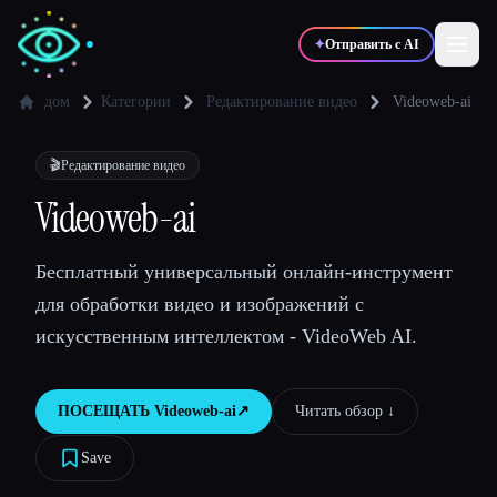
✦
Отправить с AI
дом
Категории
Редактирование видео
Videoweb-ai
✍️
🎨
Писатели
Дизайнеры
🎬
Редактирование видео
Videoweb-ai
💻
📈
Разработчики
Маркетологи
Бесплатный универсальный онлайн-инструмент
для обработки видео и изображений с
🎓
🎬
Студенты
Креаторы
искусственным интеллектом - VideoWeb AI.
ПОСЕЩАТЬ
Videoweb-ai
↗︎
Читать обзор ↓︎
Блог
Save
Сравнить инструменты