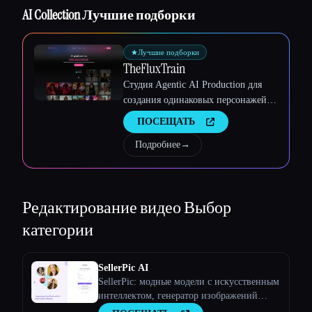
Esc
AI Collection Лучшие подборки
★
Лучшие подборки
TheFluxTrain
Студия Agentic AI Production для
создания одинаковых персонажей,
рабочих процессов и видео
ПОСЕЩАТЬ
Подробнее
→
Редактирование видео
Выбор
категории
SellerPic AI
SellerPic: модные модели с искусственным
интеллектом, генератор изображений
продуктов и видео