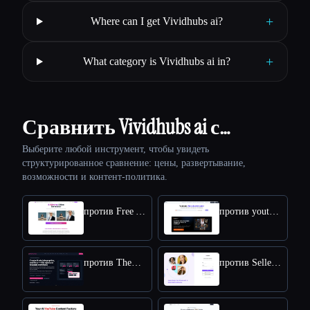
+
Where can I get Vividhubs ai?
+
What category is Vividhubs ai in?
Сравнить Vividhubs ai с…
Выберите любой инструмент, чтобы увидеть
структурированное сравнение: цены, развертывание,
возможности и контент-политика.
против Free AI kissing video generator
против youtube video downloader
против TheFluxTrain
против SellerPic AI