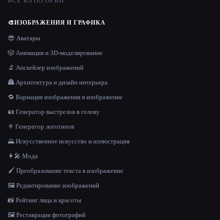
ВСЕ КАТЕГОРИИ
🎨
ИЗОБРАЖЕНИЯ И ГРАФИКА
😎 Аватары
🎲 Анимация и 3D-моделирование
🔬 Апскейлер изображений
🏯 Архитектура и дизайн интерьера
🔁 Вариация изображения в изображение
🪪 Генератор выстрелов в голову
⚜️ Генератор логотипов
🌄 Искусственное искусство и иллюстрация
👩‍🎤 Мода
🖌️ Преобразование текста в изображение
🖼️ Редактирование изображений
📸 Рейтинг лица и красоты
🖼️ Реставрация фотографий