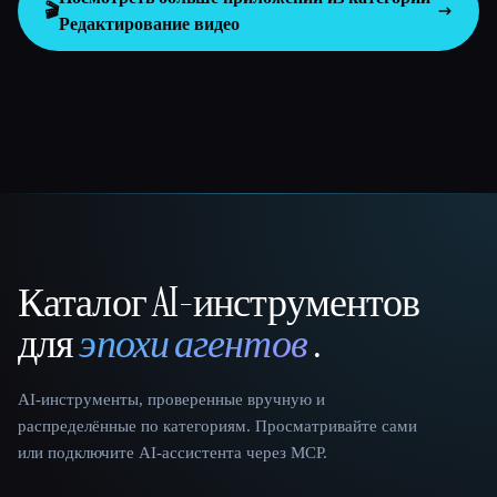
🎬
Редактирование видео
Каталог AI-инструментов
That AI Collection
для
эпохи агентов
.
AI-инструменты, проверенные вручную и
распределённые по категориям. Просматривайте сами
или подключите AI-ассистента через MCP.