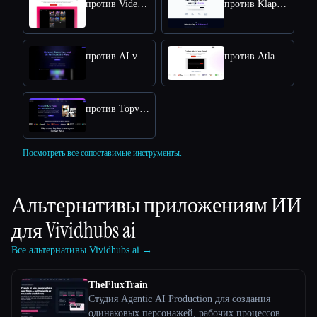
против VideoIdeas AI
против Klap App
против AI video editor
против Atlabs AI
против Topview AI URL to Video
Посмотреть все сопоставимые инструменты.
Альтернативы приложениям ИИ
для
Vividhubs ai
Все альтернативы Vividhubs ai →
TheFluxTrain
Студия Agentic AI Production для создания
одинаковых персонажей, рабочих процессов и