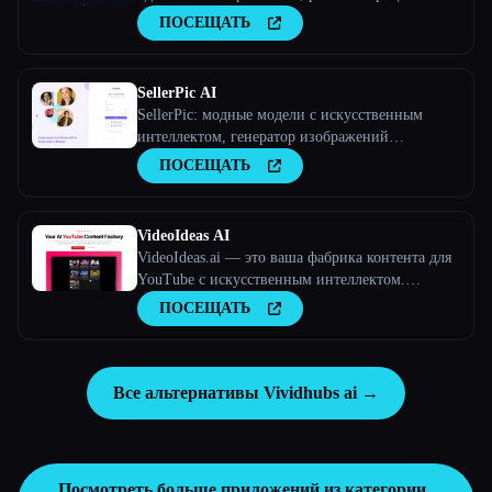
видео
ПОСЕЩАТЬ
SellerPic AI
SellerPic: модные модели с искусственным
интеллектом, генератор изображений
продуктов и видео
ПОСЕЩАТЬ
VideoIdeas AI
VideoIdeas.ai — это ваша фабрика контента для
YouTube с искусственным интеллектом.
Создавайте полезные для вирусов сценарии,
ПОСЕЩАТЬ
свежие идеи для видео и интересный контент за
считанные минуты.
Все альтернативы Vividhubs ai →
Посмотреть больше приложений из категории