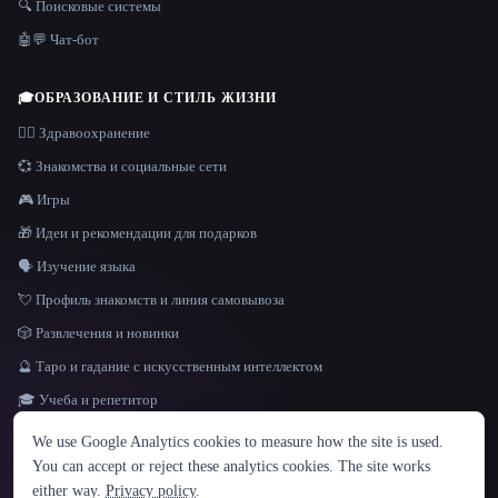
🔍 Поисковые системы
🤖💬 Чат-бот
🎓
ОБРАЗОВАНИЕ И СТИЛЬ ЖИЗНИ
👩‍⚕️ Здравоохранение
💞 Знакомства и социальные сети
🎮 Игры
🎁 Идеи и рекомендации для подарков
🗣️ Изучение языка
💘 Профиль знакомств и линия самовывоза
🎲 Развлечения и новинки
🔮 Таро и гадание с искусственным интеллектом
🎓 Учеба и репетитор
ЯЗЫК
We use Google Analytics cookies to measure how the site is used.
English
español
Français
Русский
简体中文
You can accept or reject these analytics cookies. The site works
Hindi
either way.
Privacy policy
.
© 2026 That AI Collection. Все права защищены.
·
Условия предоставления услуг
·