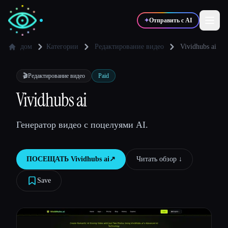
✦
Отправить с AI
дом
Категории
Редактирование видео
Vividhubs ai
✍️
🎨
Писатели
Дизайнеры
🎬
Редактирование видео
Paid
Vividhubs ai
💻
📈
Разработчики
Маркетологи
Генератор видео с поцелуями AI.
🎓
🎬
Студенты
Креаторы
ПОСЕЩАТЬ
Vividhubs ai
↗︎
Читать обзор ↓︎
Save
Блог
Сравнить инструменты