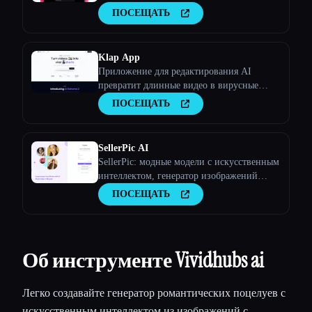
интеллектом. Создавайте полезные для
ПОСЕЩАТЬ
вирусов сценарии, свежие идеи для видео
и интересный контент за считанные
минуты.
Klap App
Приложение для редактирования AI
превратит длинные видео в вирусные
клипы
ПОСЕЩАТЬ
SellerPic AI
SellerPic: модные модели с искусственным
интеллектом, генератор изображений
продуктов и видео
ПОСЕЩАТЬ
Об инструменте Vividhubs ai
Легко создавайте генератор романтических поцелуев с
искусственным интеллектом из изображений с