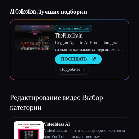
Esc
AI Collection Лучшие подборки
★
Лучшие подборки
TheFluxTrain
Студия Agentic AI Production для
создания одинаковых персонажей,
рабочих процессов и видео
ПОСЕЩАТЬ
Подробнее
→
Редактирование видео
Выбор
категории
VideoIdeas AI
VideoIdeas.ai — это ваша фабрика контента
для YouTube с искусственным