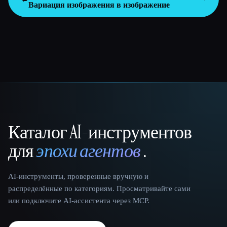
Вариация изображения в изображение
Каталог AI-инструментов
That AI Collection
для
эпохи агентов
.
AI-инструменты, проверенные вручную и
распределённые по категориям. Просматривайте сами
или подключите AI-ассистента через MCP.