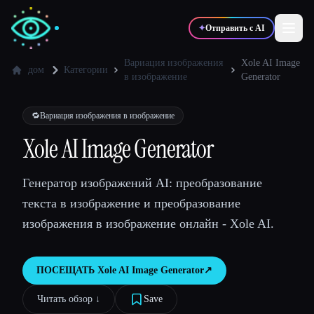
✦
Отправить с AI
Вариация изображения
Xole AI Image
дом
Категории
в изображение
Generator
✍️
🎨
Писатели
Дизайнеры
🔁
Вариация изображения в изображение
Xole AI Image Generator
💻
📈
Разработчики
Маркетологи
Генератор изображений AI: преобразование
🎓
🎬
Студенты
Креаторы
текста в изображение и преобразование
изображения в изображение онлайн - Xole AI.
ПОСЕЩАТЬ
Xole AI Image Generator
↗︎
Блог
Читать обзор ↓︎
Save
Сравнить инструменты