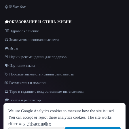
🤖💬 Чат-бот
🎓
ОБРАЗОВАНИЕ И СТИЛЬ ЖИЗНИ
👩‍⚕️ Здравоохранение
💞 Знакомства и социальные сети
🎮 Игры
🎁 Идеи и рекомендации для подарков
🗣️ Изучение языка
💘 Профиль знакомств и линия самовывоза
🎲 Развлечения и новинки
🔮 Таро и гадание с искусственным интеллектом
🎓 Учеба и репетитор
ЯЗЫК
We use Google Analytics cookies to measure how the site is used.
English
español
Français
Русский
简体中文
You can accept or reject these analytics cookies. The site works
Hindi
either way.
Privacy policy
.
© 2026 That AI Collection. Все права защищены.
·
Условия предоставления услуг
·
Site information