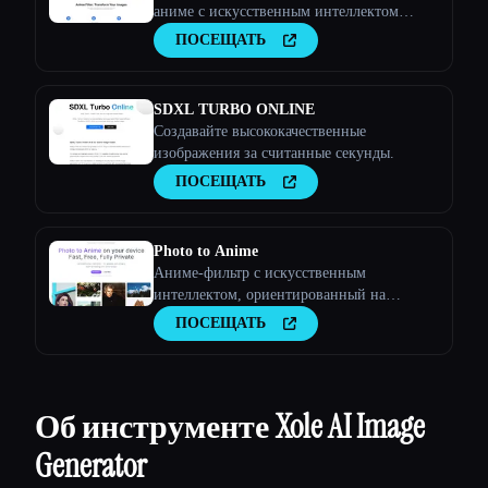
аниме с искусственным интеллектом
онлайн
ПОСЕЩАТЬ
SDXL TURBO ONLINE
Создавайте высококачественные
изображения за считанные секунды.
ПОСЕЩАТЬ
Photo to Anime
Аниме-фильтр с искусственным
интеллектом, ориентированный на
конфиденциальность, для хранителей
ПОСЕЩАТЬ
памяти
Об инструменте Xole AI Image
Generator