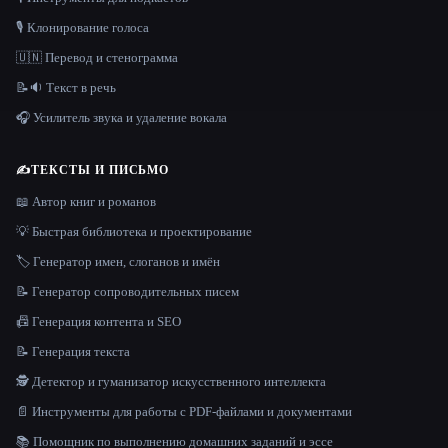
🎙️ Клонирование голоса
🇺🇳 Перевод и стенограмма
📝🔉 Текст в речь
🎧 Усилитель звука и удаление вокала
✍️
ТЕКСТЫ И ПИСЬМО
📖 Автор книг и романов
💡 Быстрая библиотека и проектирование
🏷️ Генератор имен, слоганов и имён
📝 Генератор сопроводительных писем
📠 Генерация контента и SEO
📝 Генерация текста
🕵️ Детектор и гуманизатор искусственного интеллекта
📄 Инструменты для работы с PDF-файлами и документами
📚 Помощник по выполнению домашних заданий и эссе