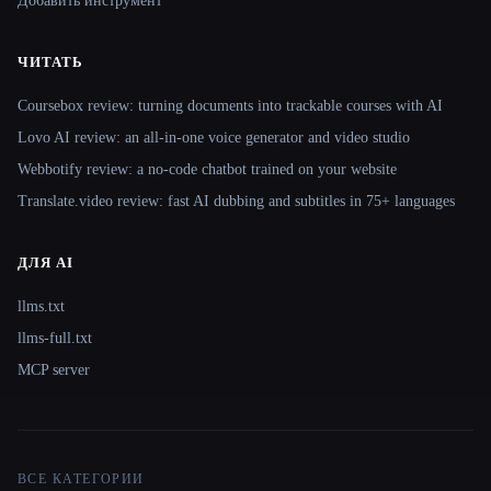
Добавить инструмент
ЧИТАТЬ
Coursebox review: turning documents into trackable courses with AI
Lovo AI review: an all-in-one voice generator and video studio
Webbotify review: a no-code chatbot trained on your website
Translate.video review: fast AI dubbing and subtitles in 75+ languages
ДЛЯ AI
llms.txt
llms-full.txt
MCP server
ВСЕ КАТЕГОРИИ