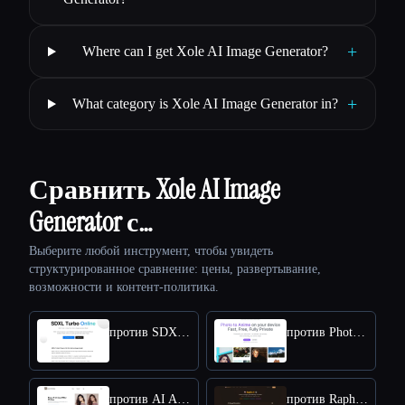
+
Where can I get Xole AI Image Generator?
+
What category is Xole AI Image Generator in?
Сравнить Xole AI Image
Generator с…
Выберите любой инструмент, чтобы увидеть
структурированное сравнение: цены, развертывание,
возможности и контент-политика.
против SDXL TURBO ONLINE
против Photo to Anime
против AI Anime Filter
против Raphael AI