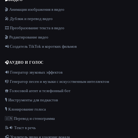
🎬 Анимация изображения в видео
🎤 Дубляж и перевод видео
🎞️ Преобразование текста в видео
🎬 Редактирование видео
📲 Создатель TikTok и коротких фильмов
🎧
АУДИО И ГОЛОС
🔊 Генератор звуковых эффектов
🎼 Генератор песен и музыки с искусственным интеллектом
☎️ Голосовой агент и телефонный бот
🎙️ Инструменты для подкастов
🎙️ Клонирование голоса
🇺🇳 Перевод и стенограмма
📝🔉 Текст в речь
🎧 Усилитель звука и удаление вокала