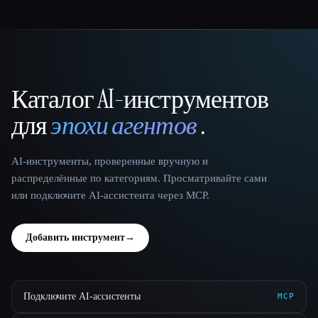
Каталог AI-инструментов
That AI Collection
для
эпохи агентов
.
AI-инструменты, проверенные вручную и
распределённые по категориям. Просматривайте сами
или подключите AI-ассистента через MCP.
Добавить инструмент
→
Подключите AI-ассистенты
MCP