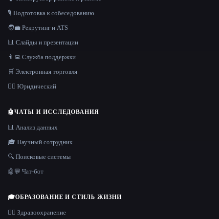
🎙️ Подготовка к собеседованию
🧑‍💼 Рекрутинг и ATS
📊 Слайды и презентации
👨‍💻 Служба поддержки
🛒 Электронная торговля
👩‍⚖️ Юридический
🤖
ЧАТЫ И ИССЛЕДОВАНИЯ
📊 Анализ данных
🎓 Научный сотрудник
🔍 Поисковые системы
🤖💬 Чат-бот
🎓
ОБРАЗОВАНИЕ И СТИЛЬ ЖИЗНИ
👩‍⚕️ Здравоохранение