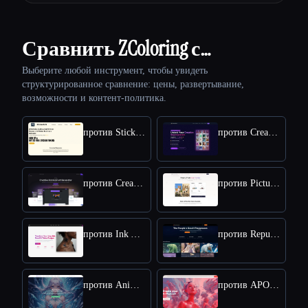
Сравнить ZColoring с…
Выберите любой инструмент, чтобы увидеть
структурированное сравнение: цены, развертывание,
возможности и контент-политика.
против StickerIt.AI
против CreativePixel
против Creative Fabrica
против Picture to Drawing
против Ink AI - Tattoo Generator
против Republiclabs.ai
против AnimeGenius
против APOB AI