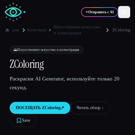
✦
Отправить с AI
Искусственное искусство
дом
Категории
ZColoring
и иллюстрация
✍️
🎨
Писатели
Дизайнеры
🌄
Искусственное искусство и иллюстрация
ZColoring
💻
📈
Разработчики
Маркетологи
Раскраски AI Generator, используйте только 20
🎓
🎬
Студенты
Креаторы
секунд.
ПОСЕЩАТЬ
ZColoring
↗︎
Читать обзор ↓︎
Блог
Save
Сравнить инструменты