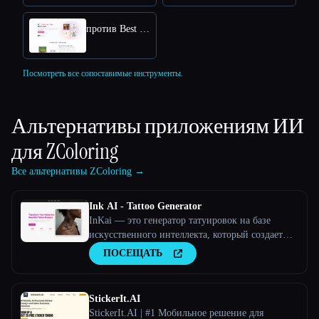
против Best Coloring Pages AI
Посмотреть все сопоставимые инструменты.
Альтернативы приложениям ИИ
для
ZColoring
Все альтернативы ZColoring →
Ink AI - Tattoo Generator
InKai — это генератор татуировок на базе
искусственного интеллекта, который создает
персонализированные дизайны татуировок на
ПОСЕЩАТЬ
основе пользовательского ввода.
StickerIt.AI
StickerIt.AI | #1 Мобильное решение для