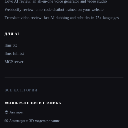
Lovo AI review: an all-in-one voice generator and video studio
Webbotify review: a no-code chatbot trained on your website
Translate.video review: fast AI dubbing and subtitles in 75+ languages
ДЛЯ AI
llms.txt
llms-full.txt
MCP server
ВСЕ КАТЕГОРИИ
🎨
ИЗОБРАЖЕНИЯ И ГРАФИКА
😎 Аватары
🎲 Анимация и 3D-моделирование