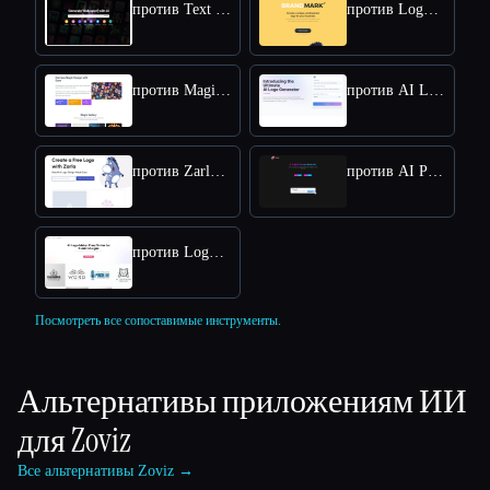
против Text To Book Cover
против Logo Rank
против MagiMaker
против AI Logo Generator
против Zarla Logo Maker
против AI Poster Maker
против LogoGalleria : AI Logo Maker with Precision Free Online
Посмотреть все сопоставимые инструменты.
Альтернативы приложениям ИИ
для
Zoviz
Все альтернативы Zoviz →