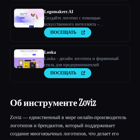
Logomakerr.AI
Создайте логотип с помощью
искусственного интеллекта -
Logomakerr.AI сочетает ваши бизнес-идеи
ПОСЕЩАТЬ
с логотипами, созданными искусственным
интеллектом, всего за несколько кликов!
Looka
Looka - дизайн логотипа и фирменный
стиль для предпринимателей
ПОСЕЩАТЬ
Об инструменте Zoviz
Zoviz — единственный в мире онлайн-производитель
логотипов и брендкитов, который поддерживает
создание многоязычных логотипов, что делает его