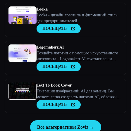
Looka
Looka - дизайн логотипа и фирменный стиль
для предпринимателей
ПОСЕЩАТЬ
Logomakerr.AI
Создайте логотип с помощью искусственного
интеллекта - Logomakerr.AI сочетает ваши
бизнес-идеи с логотипами, созданными
ПОСЕЩАТЬ
искусственным интеллектом, всего за несколько
кликов!
Text To Book Cover
Генерация изображений AI для команд. Вы
можете легко создавать логотип AI, обложки
книг AI, плакаты AI и многое другое - Stockimg
ПОСЕЩАТЬ
AI
Все альтернативы Zoviz →