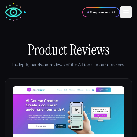
✦
Отправить с AI
✍️
Product Reviews
🎨
Писатели
Дизайнеры
💻
📈
In-depth, hands-on reviews of the AI tools in our directory.
Разработчики
Маркетологи
🎓
🎬
Студенты
Креаторы
Блог
Сравнить инструменты