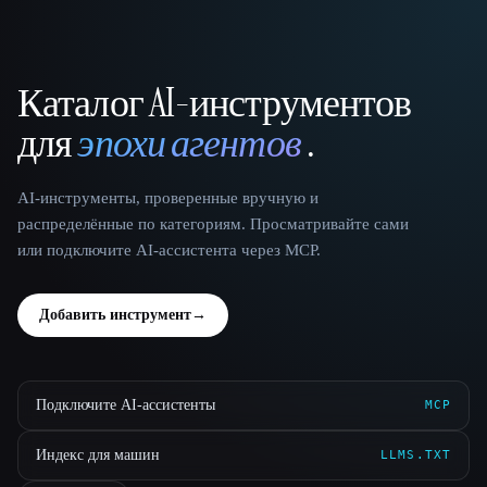
Каталог AI-инструментов
That AI Collection
для
эпохи агентов
.
AI-инструменты, проверенные вручную и
распределённые по категориям. Просматривайте сами
или подключите AI-ассистента через MCP.
Добавить инструмент
→
Подключите AI-ассистенты
MCP
Индекс для машин
LLMS.TXT