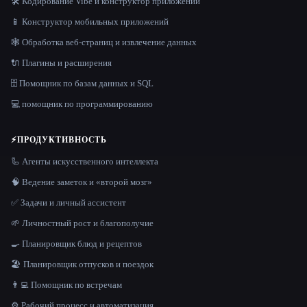
🛠️ Кодирование Vibe и конструктор приложений
📱 Конструктор мобильных приложений
🕸️ Обработка веб-страниц и извлечение данных
🔌 Плагины и расширения
🗄️ Помощник по базам данных и SQL
💻 помощник по программированию
⚡
ПРОДУКТИВНОСТЬ
🦾 Агенты искусственного интеллекта
🧠 Ведение заметок и «второй мозг»
✅ Задачи и личный ассистент
🌱 Личностный рост и благополучие
🍳 Планировщик блюд и рецептов
🏖 Планировщик отпусков и поездок
👨‍💻 Помощник по встречам
⚙️ Рабочий процесс и автоматизация