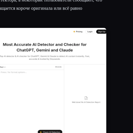
ащается короче оригинала или всё равно