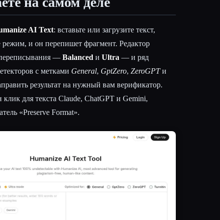
ете на самом деле
umanize AI Text
: вставьте или загрузите текст,
режим, и он перепишет фрагмент. Редактор
и переписывания —
Balanced
и
Ultra
— и ряд
детекторов с метками
General
,
GptZero
,
ZeroGPT
и
аправить результат на нужный вам верификатор.
 клик для текста Claude, ChatGPT и Gemini,
тель «Preserve Format».