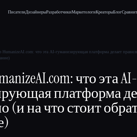
Писатели
Дизайнеры
Разработчики
Маркетологи
Креаторы
Блог
Сравнит
р HumanizeAI.com: что эта AI-гуманизирующая платформа делает правильн
ание)
anizeAI.com: что эта AI
ирующая платформа де
о (и на что стоит обра
е)