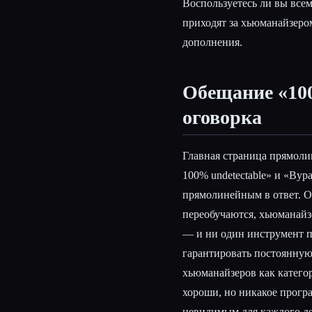
Воспользуетесь ли вы все
приходят за хьюманайзеро
дополнения.
Обещание «10
оговорка
Главная страница прямолин
100% undetectable» и «Bypa
прямолинейным в ответ. 
переобучаются, хьюманайз
— и ни один инструмент 
гарантировать постоянну
хьюманайзеров как категор
хороши, но никакое прогр
невидимым для каждого де