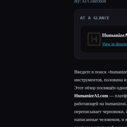
By: AI Collection
AT A GLANCE
Esc
HumanizeA
View in directo
Введите в поиск «humanize
инструментов, половина из
Этот обзор посвящён одно
HumanizeAI.com
— платфо
работающей на humanizeai
переписывает черновики, 
написанные человеком, и 