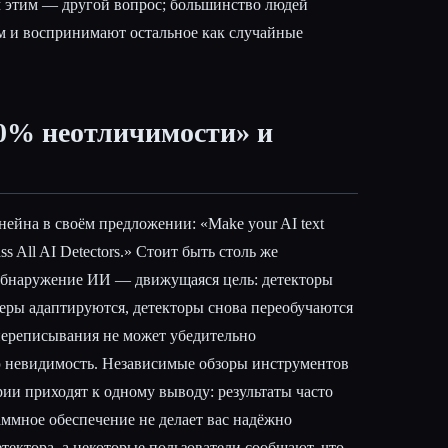
м этим — другой вопрос; большинство людей
м и воспринимают остальное как случайные
0% неотличимости» и
ейна в своём предложении: «Make your AI text
ss All AI Detectors.» Стоит быть столь же
Обнаружение ИИ — движущаяся цель: детекторы
еры адаптируются, детекторы снова переобучаются
переписывания не может убедительно
ю невидимость. Независимые обзоры инструментов
ии приходят к одному выводу: результаты часто
аммное обеспечение не делает вас надёжно
тектора, а некоторые пользователи сообщают, что