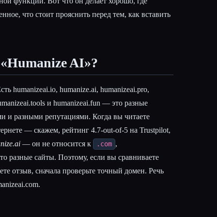
ной функции. Вот что он делает хорошо, где
нное, что стоит прояснить перед тем, как вставить
 «Humanize AI»?
ть humanizeai.io, humanize.ai, humanizeai.pro,
humanizeai.tools и humanizeai.fun — это разные
и и разными репутациями. Когда вы читаете
нете — скажем, рейтинг 4.7-out-of-5 на Trustpilot,
ize.ai
— он не относится к
,
.com
то разные сайты. Поэтому, если вы сравниваете
ете отзыв, сначала проверьте точный домен. Речь
anizeai.com.