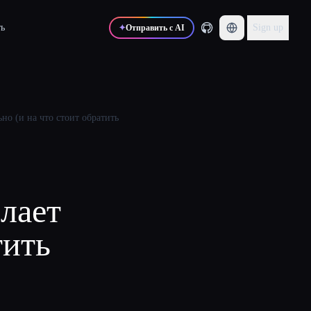
ь
Sign up
✦
Отправить с AI
о (и на что стоит обратить
-
лает
тить