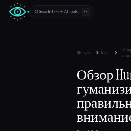
Search 4,000+ AI tools…
⌘
K
Обзо
дом
Блог
вним
Обзор Hum
гуманиз
правильн
внимани