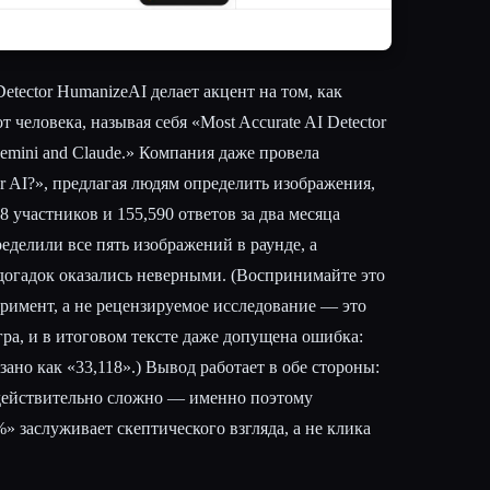
etector HumanizeAI делает акцент на том, как
 человека, называя себя «Most Accurate AI Detector
Gemini and Claude.» Компания даже провела
 AI?», предлагая людям определить изображения,
8 участников и 155,590 ответов за два месяца
еделили все пять изображений в раунде, а
огадок оказались неверными. (Воспринимайте это
еримент, а не рецензируемое исследование — это
ра, и в итоговом тексте даже допущена ошибка:
зано как «33,118».) Вывод работает в обе стороны:
действительно сложно — именно поэтому
» заслуживает скептического взгляда, а не клика