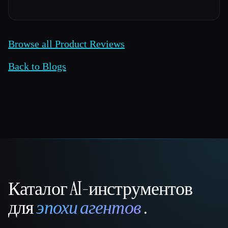
Browse all Product Reviews
Back to Blogs
Каталог AI-инструментов
That AI Collection
для
эпохи агентов
.