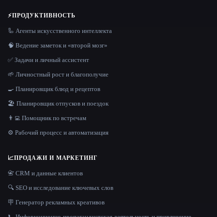
⚡
ПРОДУКТИВНОСТЬ
🦾 Агенты искусственного интеллекта
🧠 Ведение заметок и «второй мозг»
✅ Задачи и личный ассистент
🌱 Личностный рост и благополучие
🍳 Планировщик блюд и рецептов
🏖 Планировщик отпусков и поездок
👨‍💻 Помощник по встречам
⚙️ Рабочий процесс и автоматизация
📈
ПРОДАЖИ И МАРКЕТИНГ
📇 CRM и данные клиентов
🔍 SEO и исследование ключевых слов
🪧 Генератор рекламных креативов
📞 Информационно-пропагандистская деятельность и привлечение