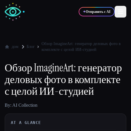
✦
Отправить с AI
✍️
🎨
Писатели
Дизайнеры
Обзор ImagineArt: генератор деловых фото в
дом
Блог
комплекте с целой ИИ-студией
💻
📈
Разработчики
Маркетологи
Обзор ImagineArt: генератор
деловых фото в комплекте
🎓
🎬
Студенты
Креаторы
с целой ИИ-студией
By: AI Collection
Блог
AT A GLANCE
Сравнить инструменты