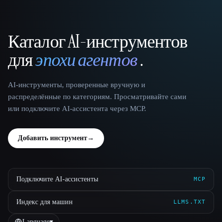
Каталог AI-инструментов
That AI Collection
для
эпохи агентов
.
AI-инструменты, проверенные вручную и
распределённые по категориям. Просматривайте сами
или подключите AI-ассистента через MCP.
Добавить инструмент
→
Подключите AI-ассистенты
MCP
Индекс для машин
LLMS.TXT
Language
▾