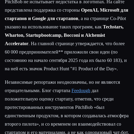
PitchBob не испытывает недостатка в логотипах. На сайте
представлена поддержка со стороны
OpenAI, Microsoft для
стартапов и Google для стартапов
, а на странице Co-Pilot
указано на использование таких программ, как
Techstars,
Wharton, Startupbootcamp, Bocconi и Alchemist
Accelerator
. На главной странице утверждается, что более
60 000 предпринимателей** приложили свои идеи (по
состоянию на начало сентября 2025 года их было 60 183), и
на ней есть значок Product Hunt "#1 Product of the Day».
Независимые репортажи неоднозначны, но не являются
отрицательными. Блог стартапа
Feedough
дал
положительную оценку стартапу, отметив, что среди
протестированных инструментов PitchBob «был
единственным продуктом, в котором создавалась атмосфера
второго пилота», и со временем он взаимодействовал со
стартапом и его материалами, а не как одноразовый чат-бот.