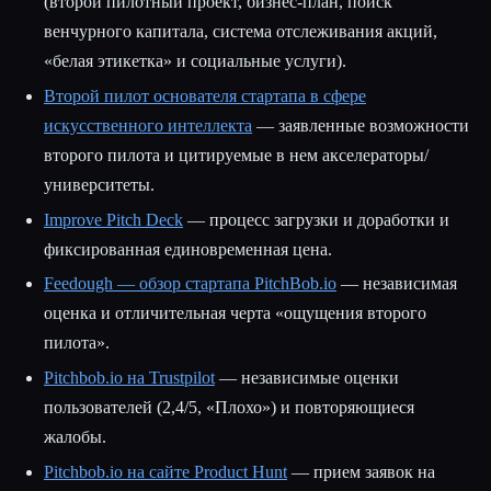
(второй пилотный проект, бизнес-план, поиск
венчурного капитала, система отслеживания акций,
«белая этикетка» и социальные услуги).
Второй пилот основателя стартапа в сфере
искусственного интеллекта
— заявленные возможности
второго пилота и цитируемые в нем акселераторы/
университеты.
Improve Pitch Deck
— процесс загрузки и доработки и
фиксированная единовременная цена.
Feedough — обзор стартапа PitchBob.io
— независимая
оценка и отличительная черта «ощущения второго
пилота».
Pitchbob.io на Trustpilot
— независимые оценки
пользователей (2,4/5, «Плохо») и повторяющиеся
жалобы.
Pitchbob.io на сайте Product Hunt
— прием заявок на