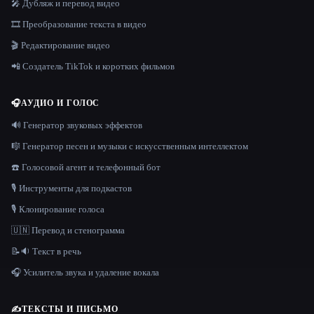
🎤 Дубляж и перевод видео
🎞️ Преобразование текста в видео
🎬 Редактирование видео
📲 Создатель TikTok и коротких фильмов
🎧
АУДИО И ГОЛОС
🔊 Генератор звуковых эффектов
🎼 Генератор песен и музыки с искусственным интеллектом
☎️ Голосовой агент и телефонный бот
🎙️ Инструменты для подкастов
🎙️ Клонирование голоса
🇺🇳 Перевод и стенограмма
📝🔉 Текст в речь
🎧 Усилитель звука и удаление вокала
✍️
ТЕКСТЫ И ПИСЬМО