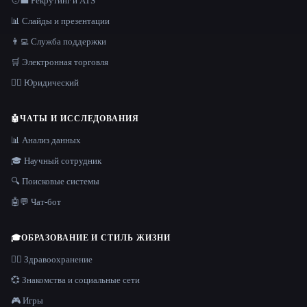
🧑‍💼 Рекрутинг и ATS
📊 Слайды и презентации
👨‍💻 Служба поддержки
🛒 Электронная торговля
👩‍⚖️ Юридический
🤖
ЧАТЫ И ИССЛЕДОВАНИЯ
📊 Анализ данных
🎓 Научный сотрудник
🔍 Поисковые системы
🤖💬 Чат-бот
🎓
ОБРАЗОВАНИЕ И СТИЛЬ ЖИЗНИ
👩‍⚕️ Здравоохранение
💞 Знакомства и социальные сети
🎮 Игры