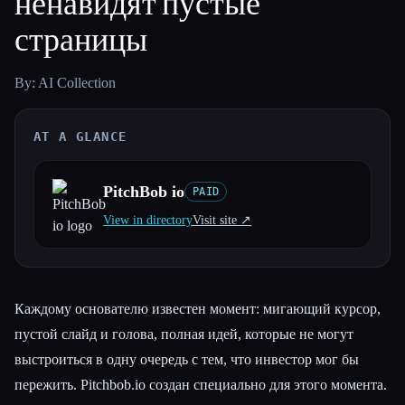
ненавидят пустые
страницы
Все категории
О нас
By: AI Collection
AT A GLANCE
PitchBob io
PAID
View in directory
Visit site ↗︎
Каждому основателю известен момент: мигающий курсор,
пустой слайд и голова, полная идей, которые не могут
выстроиться в одну очередь с тем, что инвестор мог бы
пережить. Pitchbob.io создан специально для этого момента.