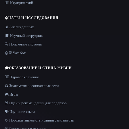
👩‍⚖️ Юридический
🤖
ЧАТЫ И ИССЛЕДОВАНИЯ
📊 Анализ данных
🎓 Научный сотрудник
🔍 Поисковые системы
🤖💬 Чат-бот
🎓
ОБРАЗОВАНИЕ И СТИЛЬ ЖИЗНИ
👩‍⚕️ Здравоохранение
💞 Знакомства и социальные сети
🎮 Игры
🎁 Идеи и рекомендации для подарков
🗣️ Изучение языка
💘 Профиль знакомств и линия самовывоза
🎲 Развлечения и новинки