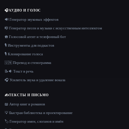
🎧
АУДИО И ГОЛОС
🔊 Генератор звуковых эффектов
🎼 Генератор песен и музыки с искусственным интеллектом
☎️ Голосовой агент и телефонный бот
🎙️ Инструменты для подкастов
🎙️ Клонирование голоса
🇺🇳 Перевод и стенограмма
📝🔉 Текст в речь
🎧 Усилитель звука и удаление вокала
✍️
ТЕКСТЫ И ПИСЬМО
📖 Автор книг и романов
💡 Быстрая библиотека и проектирование
🏷️ Генератор имен, слоганов и имён