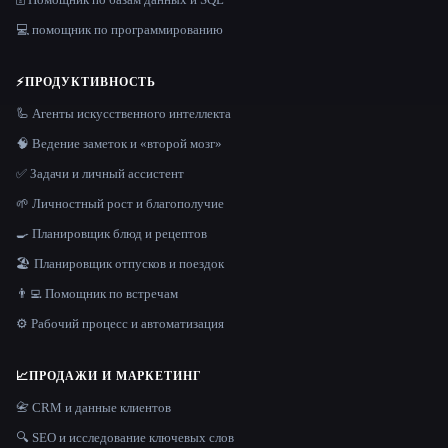
💻 помощник по программированию
⚡
ПРОДУКТИВНОСТЬ
🦾 Агенты искусственного интеллекта
🧠 Ведение заметок и «второй мозг»
✅ Задачи и личный ассистент
🌱 Личностный рост и благополучие
🍳 Планировщик блюд и рецептов
🏖 Планировщик отпусков и поездок
👨‍💻 Помощник по встречам
⚙️ Рабочий процесс и автоматизация
📈
ПРОДАЖИ И МАРКЕТИНГ
📇 CRM и данные клиентов
🔍 SEO и исследование ключевых слов