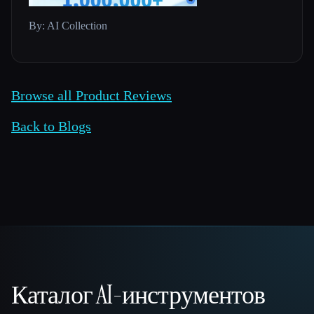
By: AI Collection
Browse all Product Reviews
Back to Blogs
Каталог AI-инструментов
That AI Collection