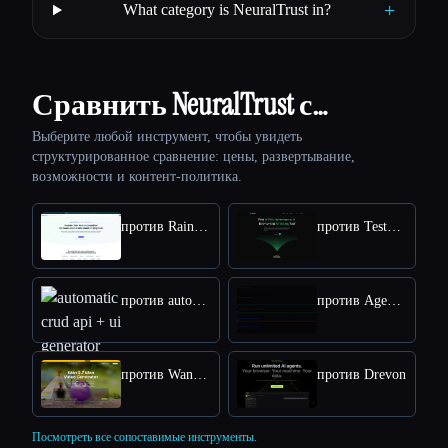
+
What category is NeuralTrust in?
Сравнить NeuralTrust с…
Выберите любой инструмент, чтобы увидеть
структурированное сравнение: цены, развертывание,
возможности и контент-политика.
против Rainforest QA
против TestSprite
против automatic crud api + ui generator
против AgentStamp
против Wan2.7 AI
против Drevon
Посмотреть все сопоставимые инструменты.