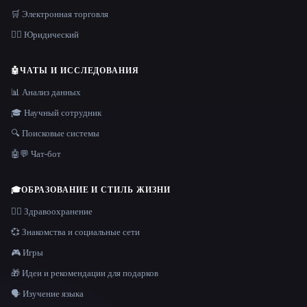
🛒 Электронная торговля
👩‍⚖️ Юридический
🤖
ЧАТЫ И ИССЛЕДОВАНИЯ
📊 Анализ данных
🎓 Научный сотрудник
🔍 Поисковые системы
🤖💬 Чат-бот
🎓
ОБРАЗОВАНИЕ И СТИЛЬ ЖИЗНИ
👩‍⚕️ Здравоохранение
💞 Знакомства и социальные сети
🎮 Игры
🎁 Идеи и рекомендации для подарков
🗣️ Изучение языка