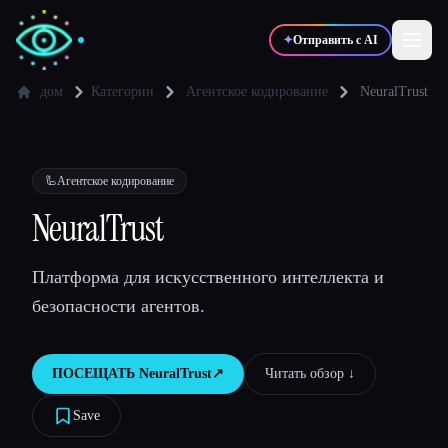
✦
Отправить с AI
дом
Категории
Агентское кодирование
NeuralTrust
✍️
🎨
Писатели
Дизайнеры
🦾
Агентское кодирование
💻
📈
NeuralTrust
Разработчики
Маркетологи
Платформа для искусственного интеллекта и
🎓
🎬
Студенты
Креаторы
безопасности агентов.
ПОСЕЩАТЬ
NeuralTrust
↗︎
Читать обзор ↓︎
Блог
Save
Сравнить инструменты