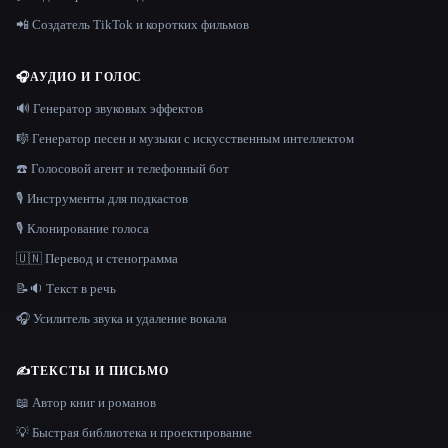
📲 Создатель TikTok и коротких фильмов
🎧
АУДИО И ГОЛОС
🔊 Генератор звуковых эффектов
🎼 Генератор песен и музыки с искусственным интеллектом
☎️ Голосовой агент и телефонный бот
🎙️ Инструменты для подкастов
🎙️ Клонирование голоса
🇺🇳 Перевод и стенограмма
📝🔉 Текст в речь
🎧 Усилитель звука и удаление вокала
✍️
ТЕКСТЫ И ПИСЬМО
📖 Автор книг и романов
💡 Быстрая библиотека и проектирование