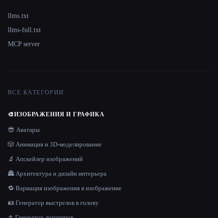
llms.txt
llms-full.txt
MCP server
ВСЕ КАТЕГОРИИ
🎨
ИЗОБРАЖЕНИЯ И ГРАФИКА
😎 Аватары
🎲 Анимация и 3D-моделирование
🔬 Апскейлер изображений
🏯 Архитектура и дизайн интерьера
🔁 Вариация изображения в изображение
🪪 Генератор выстрелов в голову
⚜️ Генератор логотипов