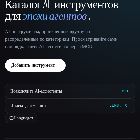
Каталог AI-инструментов
That AI Collection
для
эпохи агентов
.
AI-инструменты, проверенные вручную и
распределённые по категориям. Просматривайте сами
или подключите AI-ассистента через MCP.
Добавить инструмент
→
Подключите AI-ассистенты
MCP
Индекс для машин
LLMS.TXT
Language
▾