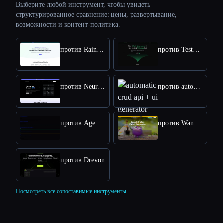
Выберите любой инструмент, чтобы увидеть
структурированное сравнение: цены, развертывание,
возможности и контент-политика.
против Rainforest QA
против TestSprite
против NeuralTrust
против automatic crud api + ui generator
против AgentStamp
против Wan2.7 AI
против Drevon
Посмотреть все сопоставимые инструменты.