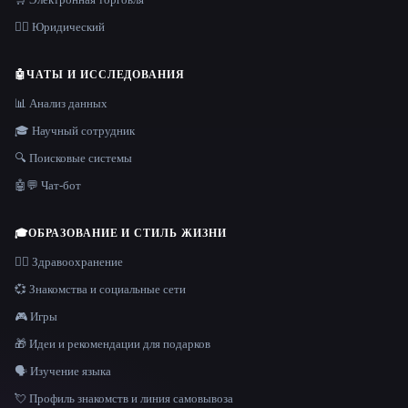
👩‍⚖️ Юридический
🤖
ЧАТЫ И ИССЛЕДОВАНИЯ
📊 Анализ данных
🎓 Научный сотрудник
🔍 Поисковые системы
🤖💬 Чат-бот
🎓
ОБРАЗОВАНИЕ И СТИЛЬ ЖИЗНИ
👩‍⚕️ Здравоохранение
💞 Знакомства и социальные сети
🎮 Игры
🎁 Идеи и рекомендации для подарков
🗣️ Изучение языка
💘 Профиль знакомств и линия самовывоза