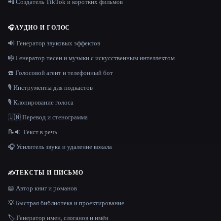
📲 Создатель TikTok и коротких фильмов
🎧
АУДИО И ГОЛОС
🔊 Генератор звуковых эффектов
🎼 Генератор песен и музыки с искусственным интеллектом
☎️ Голосовой агент и телефонный бот
🎙️ Инструменты для подкастов
🎙️ Клонирование голоса
🇺🇳 Перевод и стенограмма
📝🔉 Текст в речь
🎧 Усилитель звука и удаление вокала
✍️
ТЕКСТЫ И ПИСЬМО
📖 Автор книг и романов
💡 Быстрая библиотека и проектирование
🏷️ Генератор имен, слоганов и имён