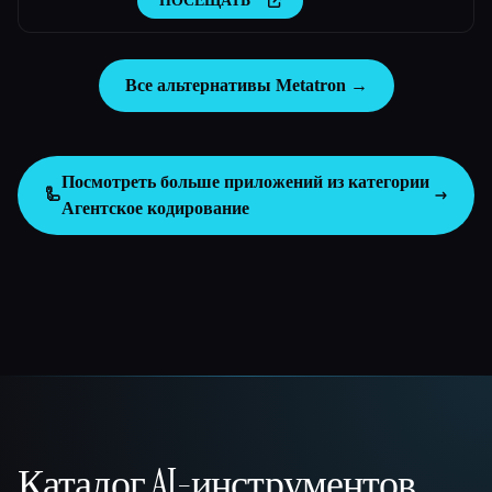
ПОСЕЩАТЬ
Все альтернативы Metatron →
Посмотреть больше приложений из категории
🦾
Агентское кодирование
Каталог AI-инструментов
That AI Collection