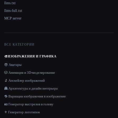
llms.txt
llms-full.txt
MCP server
ВСЕ КАТЕГОРИИ
🎨
ИЗОБРАЖЕНИЯ И ГРАФИКА
😎 Аватары
🎲 Анимация и 3D-моделирование
🔬 Апскейлер изображений
🏯 Архитектура и дизайн интерьера
🔁 Вариация изображения в изображение
🪪 Генератор выстрелов в голову
⚜️ Генератор логотипов