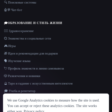
🔍 Поисковые системы
🤖💬 Чат-бот
🎓
ОБРАЗОВАНИЕ И СТИЛЬ ЖИЗНИ
👩‍⚕️ Здравоохранение
💞 Знакомства и социальные сети
🎮 Игры
🎁 Идеи и рекомендации для подарков
🗣️ Изучение языка
💘 Профиль знакомств и линия самовывоза
🎲 Развлечения и новинки
🔮 Таро и гадание с искусственным интеллектом
🎓 Учеба и репетитор
ЯЗЫК
We use Google Analytics cookies to measure how the site is used.
English
español
Français
Русский
简体中文
You can accept or reject these analytics cookies. The site works
Hindi
either way.
Privacy policy
.