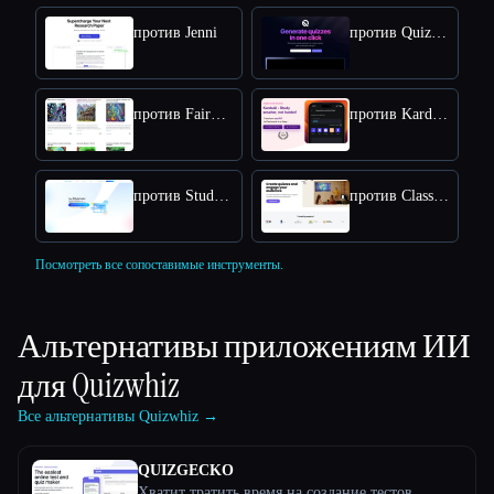
против Jenni
против QuizRise
против FairyTailAI
против KardsAI - AI Flashcard Maker
против StudyGPT
против Classicquiz com
Посмотреть все сопоставимые инструменты.
Альтернативы приложениям ИИ
для
Quizwhiz
Все альтернативы Quizwhiz →
QUIZGECKO
Хватит тратить время на создание тестов