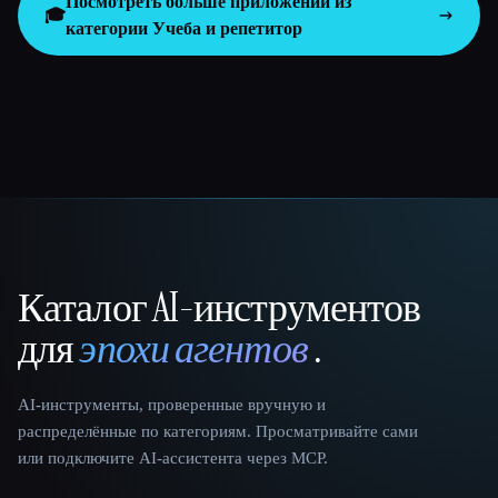
Посмотреть больше приложений из
🎓
категории
Учеба и репетитор
Каталог AI-инструментов
That AI Collection
для
эпохи агентов
.
AI-инструменты, проверенные вручную и
распределённые по категориям. Просматривайте сами
или подключите AI-ассистента через MCP.