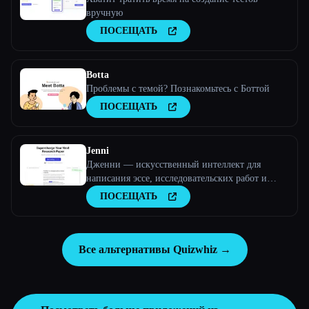
вручную
ПОСЕЩАТЬ
Botta
Проблемы с темой? Познакомьтесь с Боттой
ПОСЕЩАТЬ
Jenni
Дженни — искусственный интеллект для
написания эссе, исследовательских работ и
многого другого!
ПОСЕЩАТЬ
Все альтернативы Quizwhiz →