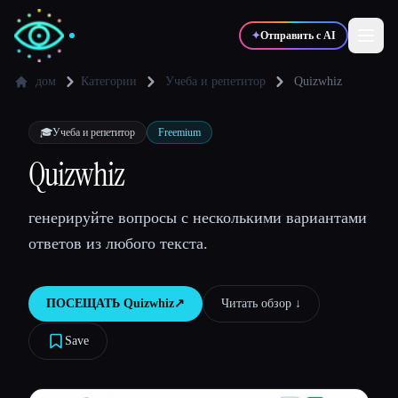
✦
Отправить с AI
дом
Категории
Учеба и репетитор
Quizwhiz
✍️
🎨
Писатели
Дизайнеры
🎓
Учеба и репетитор
Freemium
Quizwhiz
💻
📈
Разработчики
Маркетологи
генерируйте вопросы с несколькими вариантами
ответов из любого текста.
🎓
🎬
Студенты
Креаторы
ПОСЕЩАТЬ
Quizwhiz
↗︎
Читать обзор ↓︎
Save
Блог
Сравнить инструменты