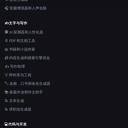
🎧 音频增强器和人声去除
✍️
文字与写作
🕵️ AI 探测器和人性化器
📄 PDF 和文档工具
📖 书籍和小说作家
📠 内容生成和搜索引擎优化
✍️ 写作助理
💡 即时库与工程
🏷️ 名称、口号和命名生成器
📚 家庭作业和作文助手
📝 文本生成
📝 求职信生成器
💻
代码与开发