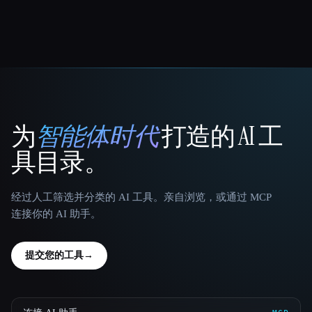
为
智能体时代
打造的 AI 工
That AI Collection
具目录。
经过人工筛选并分类的 AI 工具。亲自浏览，或通过 MCP
连接你的 AI 助手。
提交您的工具
→