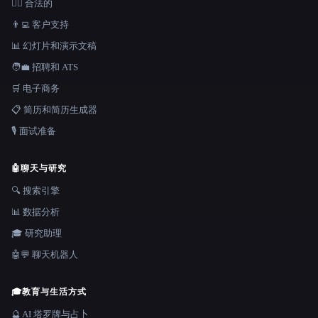
👩‍⚖️ 合法的
👨‍💻 客户支持
📊 幻灯片和演示文稿
🧑‍💼 招聘和 ATS
🛒 电子商务
📋 简历和简历生成器
🎙️ 面试准备
🤖
聊天与研究
🔍 搜索引擎
📊 数据分析
🎓 研究助理
🤖💬 聊天机器人
🎓
教育与生活方式
🔮 AI 塔罗牌与占卜