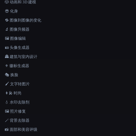
🎲 动画和 3D 建模
😎 化身
🔁 图像到图像的变化
🔬 图像升频器
🖼️ 图像编辑
🪪 头像生成器
🏯 建筑与室内设计
⚜️ 徽标生成器
🎭 换脸
🖌️ 文字转图片
👩‍🎤 时尚
💧 水印去除剂
🖼️ 照片修复
🪄 背景去除器
📸 面部和美容评级