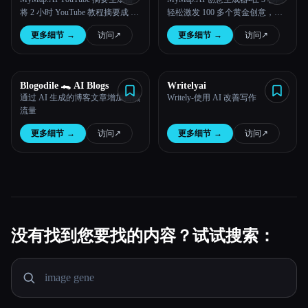
将 2 小时 YouTube 教程摘要成 2
轻松激发 100 多个黄金创意，最
分钟的概述，在线学习速度提高
适合集思广益和内容创作
更多细节
→
访问
↗︎
更多细节
→
访问
↗︎
了 60 倍。
Blogodile 🐊 AI Blogs
Writelyai
通过 AI 生成的博客文章增加自然
Writely-使用 AI 改善写作
流量
更多细节
→
访问
↗︎
更多细节
→
访问
↗︎
没有找到您要找的内容？试试搜索：