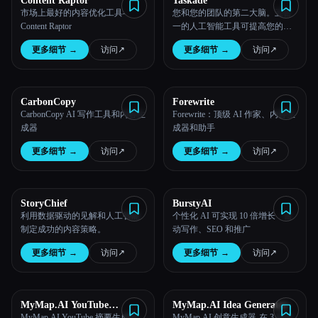
Content Raptor
Taskade
市场上最好的内容优化工具-
您和您的团队的第二大脑。五合
所有分类
Content Raptor
一的人工智能工具可提高您的团
队生产力。借助 Taskade，您的所
更多细节
→
访问
↗︎
更多细节
→
访问
↗︎
有工作都可以在一个统一的工作
关于
空间中同步。
CarbonCopy
Forewrite
CarbonCopy AI 写作工具和内容生
Forewrite：顶级 AI 作家、内容生
成器
成器和助手
更多细节
→
访问
↗︎
更多细节
→
访问
↗︎
Esc
StoryChief
BurstyAI
利用数据驱动的见解和人工智能
个性化 AI 可实现 10 倍增长：自
制定成功的内容策略。
动写作、SEO 和推广
更多细节
→
访问
↗︎
更多细节
→
访问
↗︎
MyMap.AI YouTube
MyMap.AI Idea Generator
Summarizer
MyMap.AI YouTube 摘要生成器-
MyMap.AI 创意生成器-在 3 秒内