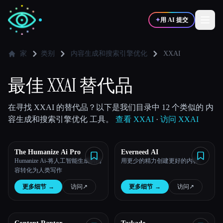
✦
用 AI 提交
家
类别
内容生成和搜索引擎优化
XXAI
✍️
🎨
写作者
设计师
最佳 XXAI 替代品
💻
📈
在寻找 XXAI 的替代品？以下是我们目录中 12 个类似的 内
开发者
营销
容生成和搜索引擎优化 工具。
查看 XXAI
·
访问 XXAI
🎓
🎬
学生
创作者
The Humanize Ai Pro
Everneed AI
Humanize Ai-将人工智能生成的内
用更少的精力创建更好的内容。
容转化为人类写作
更多细节
→
访问
↗︎
更多细节
→
访问
↗︎
博客
比较工具