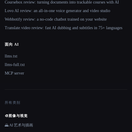
Coursebox review: turning documents into trackable courses with AI
Lovo AI review: an all-in-one voice generator and video studio
Webbotify review: a no-code chatbot trained on your website
Translate.video review: fast AI dubbing and subtitles in 75+ languages
面向 AI
llms.txt
llms-full.txt
MCP server
所有类别
🎨
图像与视觉
🌄 AI 艺术与插画