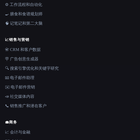
⚙️ 工作流程和自动化
🍳 膳食和食谱规划师
🧠 记笔记和第二大脑
📈
销售与营销
📇 CRM 和客户数据
🪧 广告创意生成器
🔍 搜索引擎优化和关键字研究
📧 电子邮件助理
✉️ 电子邮件营销
📣 社交媒体内容
📞 销售推广和潜在客户
💼
商务
📈 会计与金融