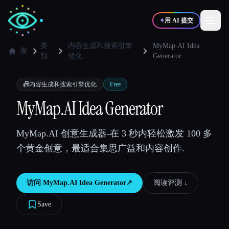
✦
用 AI 提交
类
内容生成和搜索引擎
MyMap.AI Idea
家
别
优化
Generator
✍️
🎨
写作者
设计师
📠
内容生成和搜索引擎优化
Free
MyMap.AI Idea Generator
💻
📈
开发者
营销
MyMap.AI 创意生成器-在 3 秒内轻松激发 100 多
🎓
🎬
学生
创作者
个黄金创意，最适合集思广益和内容创作.
访问
MyMap.AI Idea Generator
↗︎
阅读评测 ↓︎
博客
Save
比较工具