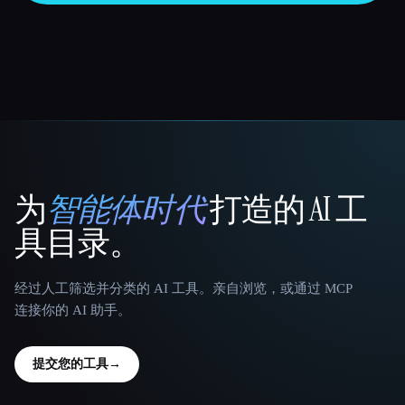
为
智能体时代
打造的 AI 工
That AI Collection
具目录。
经过人工筛选并分类的 AI 工具。亲自浏览，或通过 MCP
连接你的 AI 助手。
提交您的工具
→