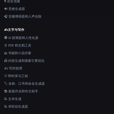
🎙️ 语音克隆
🔊 音效生成器
🎧 音频增强器和人声去除
✍️
文字与写作
🕵️ AI 探测器和人性化器
📄 PDF 和文档工具
📖 书籍和小说作家
📠 内容生成和搜索引擎优化
✍️ 写作助理
💡 即时库与工程
🏷️ 名称、口号和命名生成器
📚 家庭作业和作文助手
📝 文本生成
📝 求职信生成器