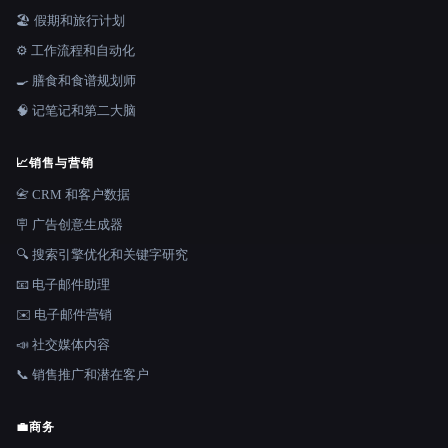
🏖 假期和旅行计划
⚙️ 工作流程和自动化
🍳 膳食和食谱规划师
🧠 记笔记和第二大脑
📈
销售与营销
📇 CRM 和客户数据
🪧 广告创意生成器
🔍 搜索引擎优化和关键字研究
📧 电子邮件助理
✉️ 电子邮件营销
📣 社交媒体内容
📞 销售推广和潜在客户
💼
商务