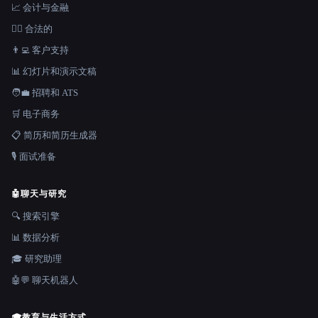
📈 会计与金融
👩‍⚖️ 合法的
👨‍💻 客户支持
📊 幻灯片和演示文稿
🧑‍💼 招聘和 ATS
🛒 电子商务
📋 简历和简历生成器
🎙️ 面试准备
🤖
聊天与研究
🔍 搜索引擎
📊 数据分析
🎓 研究助理
🤖💬 聊天机器人
🎓
教育与生活方式