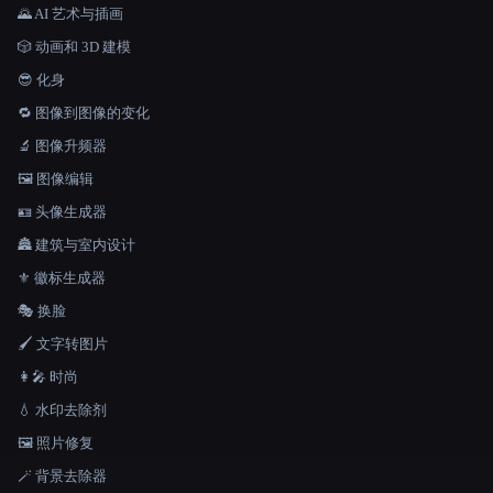
🌄 AI 艺术与插画
🎲 动画和 3D 建模
😎 化身
🔁 图像到图像的变化
🔬 图像升频器
🖼️ 图像编辑
🪪 头像生成器
🏯 建筑与室内设计
⚜️ 徽标生成器
🎭 换脸
🖌️ 文字转图片
👩‍🎤 时尚
💧 水印去除剂
🖼️ 照片修复
🪄 背景去除器