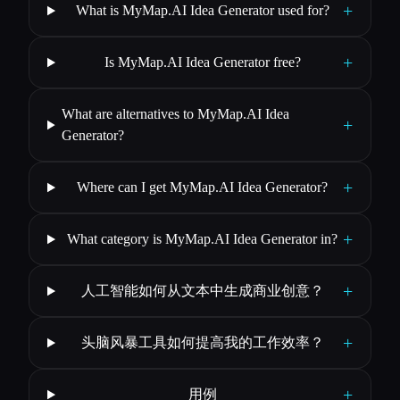
+
What is MyMap.AI Idea Generator used for?
+
Is MyMap.AI Idea Generator free?
What are alternatives to MyMap.AI Idea
+
Generator?
+
Where can I get MyMap.AI Idea Generator?
+
What category is MyMap.AI Idea Generator in?
+
人工智能如何从文本中生成商业创意？
+
头脑风暴工具如何提高我的工作效率？
+
用例