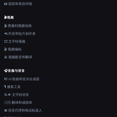
📸 面部和美容评级
🎬
视频
🎬 图像到视频动画
📲 抖音和短片创作者
🎞️ 文字转视频
🎬 视频编辑
🎤 视频配音和翻译
🎧
音频与语音
🎼 AI 歌曲和音乐生成器
🎙️ 播客工具
📝🔉 文字转语音
🇺🇳 翻译和成绩单
☎️ 语音代理和电话机器人