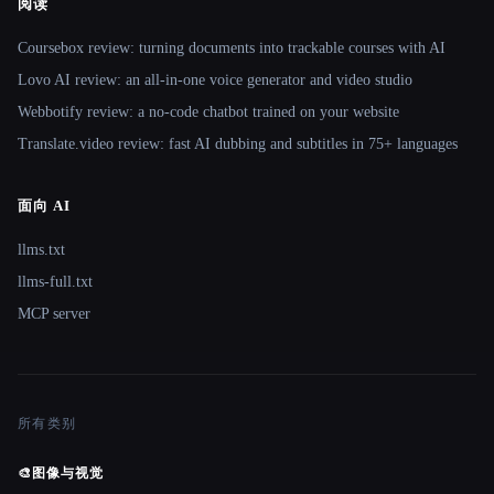
阅读
Coursebox review: turning documents into trackable courses with AI
Lovo AI review: an all-in-one voice generator and video studio
Webbotify review: a no-code chatbot trained on your website
Translate.video review: fast AI dubbing and subtitles in 75+ languages
面向 AI
llms.txt
llms-full.txt
MCP server
所有类别
🎨
图像与视觉