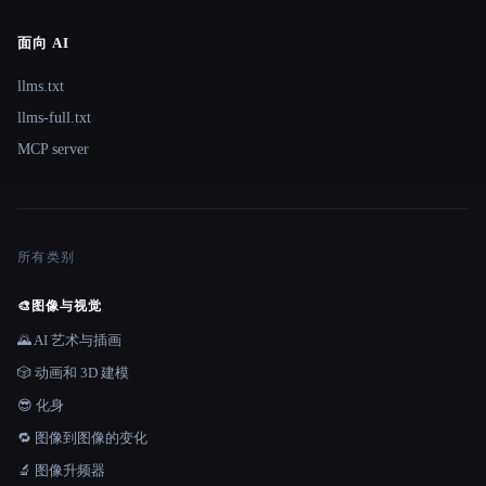
面向 AI
llms.txt
llms-full.txt
MCP server
所有类别
🎨
图像与视觉
🌄 AI 艺术与插画
🎲 动画和 3D 建模
😎 化身
🔁 图像到图像的变化
🔬 图像升频器