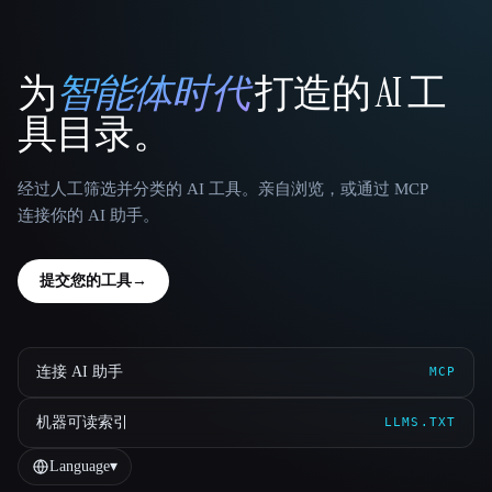
为
智能体时代
打造的 AI 工
That AI Collection
具目录。
经过人工筛选并分类的 AI 工具。亲自浏览，或通过 MCP
连接你的 AI 助手。
提交您的工具
→
连接 AI 助手
MCP
机器可读索引
LLMS.TXT
Language
▾