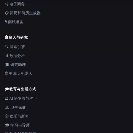
🛒 电子商务
📋 简历和简历生成器
🎙️ 面试准备
🤖
聊天与研究
🔍 搜索引擎
📊 数据分析
🎓 研究助理
🤖💬 聊天机器人
🎓
教育与生活方式
🔮 AI 塔罗牌与占卜
👩‍⚕️ 卫生保健
🎲 娱乐与新奇
🎓 学习与导师