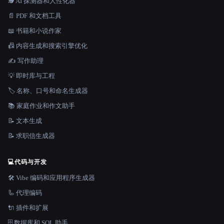
🕵️ AI 探测器和人性化器
📄 PDF 和文档工具
📖 书籍和小说作家
📠 内容生成和搜索引擎优化
✍️ 写作助理
💡 即时库与工程
🏷️ 名称、口号和命名生成器
📚 家庭作业和作文助手
📝 文本生成
📝 求职信生成器
💻
代码与开发
🛠️ Vibe 编码和应用程序生成器
🦾 代理编码
🔌 插件和扩展
🗄️ 数据库和 SQL 助手