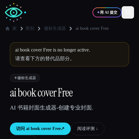
✦
用 AI 提交
家
类别
徽标生成器
ai book cover Free
✍️
🎨
写作者
设计师
ai book cover Free is no longer active.
请查看下方的替代品部分。
💻
📈
开发者
营销
⚜️
徽标生成器
🎓
🎬
ai book cover Free
学生
创作者
AI 书籍封面生成器-创建专业封面.
博客
访问
ai book cover Free
↗︎
阅读评测 ↓︎
比较工具