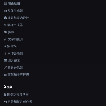
🖼️ 图像编辑
🪪 头像生成器
🏯 建筑与室内设计
⚜️ 徽标生成器
🎭 换脸
🖌️ 文字转图片
👩‍🎤 时尚
💧 水印去除剂
🖼️ 照片修复
🪄 背景去除器
📸 面部和美容评级
🎬
视频
🎬 图像到视频动画
📲 抖音和短片创作者