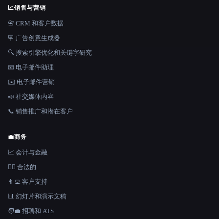
📈
销售与营销
📇 CRM 和客户数据
🪧 广告创意生成器
🔍 搜索引擎优化和关键字研究
📧 电子邮件助理
✉️ 电子邮件营销
📣 社交媒体内容
📞 销售推广和潜在客户
💼
商务
📈 会计与金融
👩‍⚖️ 合法的
👨‍💻 客户支持
📊 幻灯片和演示文稿
🧑‍💼 招聘和 ATS