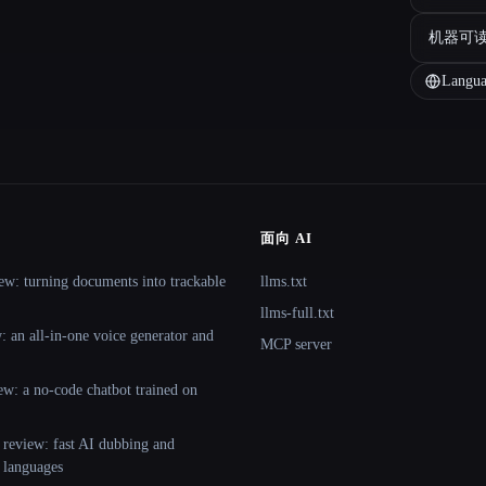
机器可
Langua
面向 AI
ew: turning documents into trackable
llms.txt
llms-full.txt
 an all-in-one voice generator and
MCP server
ew: a no-code chatbot trained on
 review: fast AI dubbing and
+ languages