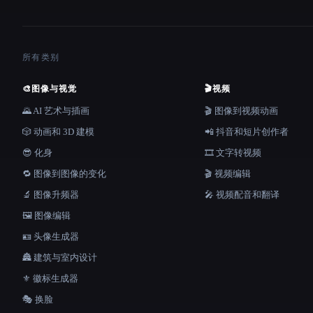
所有类别
🎨
图像与视觉
🎬
视频
🌄 AI 艺术与插画
🎬 图像到视频动画
🎲 动画和 3D 建模
📲 抖音和短片创作者
😎 化身
🎞️ 文字转视频
🔁 图像到图像的变化
🎬 视频编辑
🔬 图像升频器
🎤 视频配音和翻译
🖼️ 图像编辑
🪪 头像生成器
🏯 建筑与室内设计
⚜️ 徽标生成器
🎭 换脸