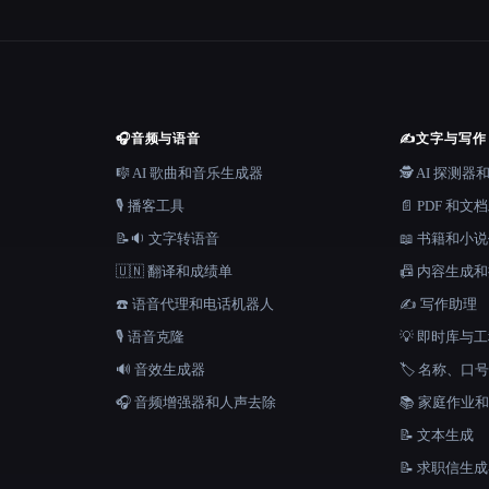
🎧
音频与语音
✍️
文字与写作
🎼 AI 歌曲和音乐生成器
🕵️ AI 探测
🎙️ 播客工具
📄 PDF 和文
📝🔉 文字转语音
📖 书籍和小
🇺🇳 翻译和成绩单
📠 内容生成
☎️ 语音代理和电话机器人
✍️ 写作助理
🎙️ 语音克隆
💡 即时库与
🔊 音效生成器
🏷️ 名称、
🎧 音频增强器和人声去除
📚 家庭作业
📝 文本生成
📝 求职信生