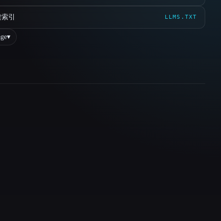
读索引
LLMS.TXT
ge
▾