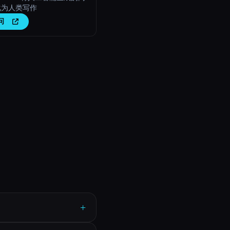
化为人类写作
问
+