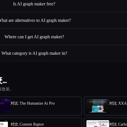
Is AI graph maker free?
hat are alternatives to AI graph maker?
Where can I get AI graph maker?
What category is AI graph maker in?
较…
容政策。
对比 The Humanize Ai Pro
对比 XXA
对比 Content Raptor
对比 Carb