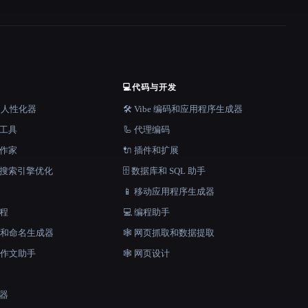
💻
代码与开发
器和人性化器
🛠️ Vibe 编码和应用程序生成器
档工具
🦾 代理编码
说作家
🔌 插件和扩展
和搜索引擎优化
🗄️ 数据库和 SQL 助手
📱 移动应用程序生成器
工程
💻 编程助手
口号和命名生成器
🕸️ 网页抓取和数据提取
和作文助手
🕸 网页设计
成器