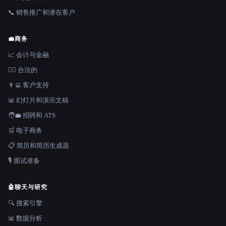
📞 销售推广和潜在客户
💼
商务
📈 会计与金融
👩‍⚖️ 合法的
👨‍💻 客户支持
📊 幻灯片和演示文稿
🧑‍💼 招聘和 ATS
🛒 电子商务
📋 简历和简历生成器
🎙️ 面试准备
🤖
聊天与研究
🔍 搜索引擎
📊 数据分析