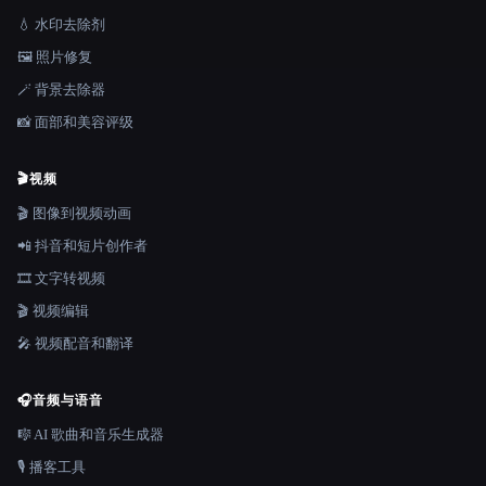
💧 水印去除剂
🖼️ 照片修复
🪄 背景去除器
📸 面部和美容评级
🎬
视频
🎬 图像到视频动画
📲 抖音和短片创作者
🎞️ 文字转视频
🎬 视频编辑
🎤 视频配音和翻译
🎧
音频与语音
🎼 AI 歌曲和音乐生成器
🎙️ 播客工具