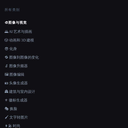
所有类别
🎨
图像与视觉
🌄 AI 艺术与插画
🎲 动画和 3D 建模
😎 化身
🔁 图像到图像的变化
🔬 图像升频器
🖼️ 图像编辑
🪪 头像生成器
🏯 建筑与室内设计
⚜️ 徽标生成器
🎭 换脸
🖌️ 文字转图片
👩‍🎤 时尚