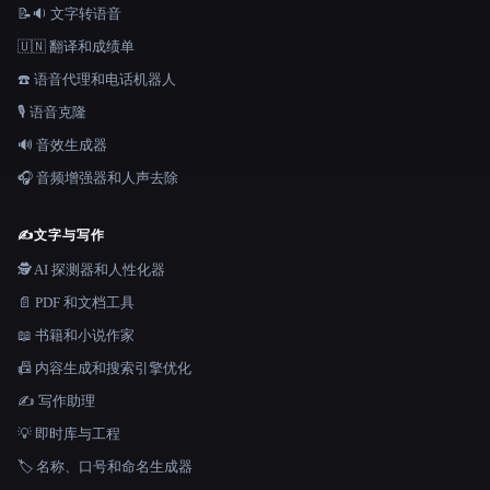
📝🔉 文字转语音
🇺🇳 翻译和成绩单
☎️ 语音代理和电话机器人
🎙️ 语音克隆
🔊 音效生成器
🎧 音频增强器和人声去除
✍️
文字与写作
🕵️ AI 探测器和人性化器
📄 PDF 和文档工具
📖 书籍和小说作家
📠 内容生成和搜索引擎优化
✍️ 写作助理
💡 即时库与工程
🏷️ 名称、口号和命名生成器