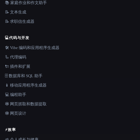
📚 家庭作业和作文助手
📝 文本生成
📝 求职信生成器
💻
代码与开发
🛠️ Vibe 编码和应用程序生成器
🦾 代理编码
🔌 插件和扩展
🗄️ 数据库和 SQL 助手
📱 移动应用程序生成器
💻 编程助手
🕸️ 网页抓取和数据提取
🕸 网页设计
⚡
效率
🌱 个人成长与健康