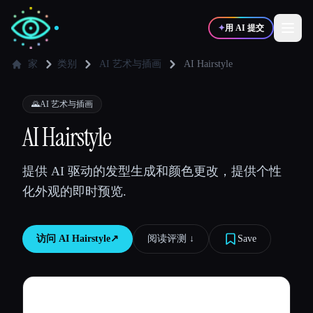
✦
用 AI 提交
家
类别
AI 艺术与插画
AI Hairstyle
✍️
🎨
写作者
设计师
🌄
AI 艺术与插画
AI Hairstyle
💻
📈
开发者
营销
提供 AI 驱动的发型生成和颜色更改，提供个性
化外观的即时预览.
🎓
🎬
学生
创作者
访问
AI Hairstyle
↗︎
阅读评测 ↓︎
Save
博客
比较工具