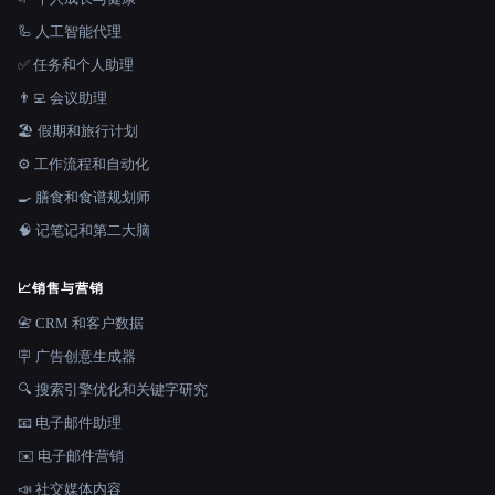
🦾 人工智能代理
✅ 任务和个人助理
👨‍💻 会议助理
🏖 假期和旅行计划
⚙️ 工作流程和自动化
🍳 膳食和食谱规划师
🧠 记笔记和第二大脑
📈
销售与营销
📇 CRM 和客户数据
🪧 广告创意生成器
🔍 搜索引擎优化和关键字研究
📧 电子邮件助理
✉️ 电子邮件营销
📣 社交媒体内容