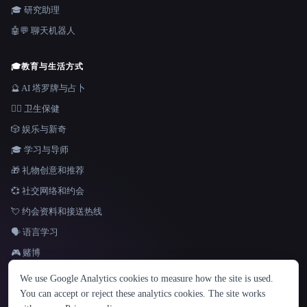
🎓 研究助理
🤖💬 聊天机器人
🎓
教育与生活方式
🔮 AI 塔罗牌与占卜
👩‍⚕️ 卫生保健
🎲 娱乐与新奇
🎓 学习与导师
🎁 礼物创意和推荐
💞 社交网络和约会
💘 约会资料和接送热线
🗣️ 语言学习
🎮 赌博
语言
We use Google Analytics cookies to measure how the site is used.
English
español
Français
Русский
简体中文
You can accept or reject these analytics cookies. The site works
Hindi